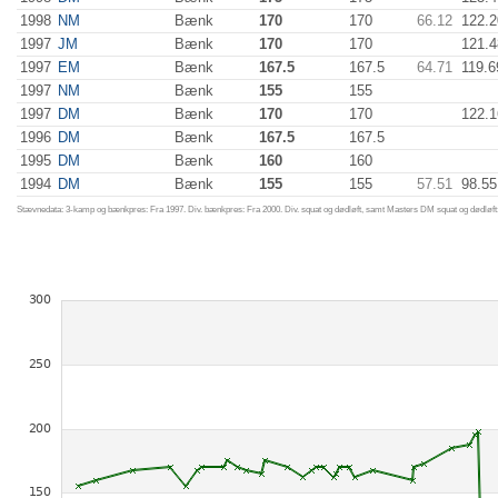
1998
NM
Bænk
170
170
66.12
122.2
1997
JM
Bænk
170
170
121.4
1997
EM
Bænk
167.5
167.5
64.71
119.6
1997
NM
Bænk
155
155
1997
DM
Bænk
170
170
122.1
1996
DM
Bænk
167.5
167.5
1995
DM
Bænk
160
160
1994
DM
Bænk
155
155
57.51
98.55
Stævnedata: 3-kamp og bænkpres: Fra 1997. Div. bænkpres: Fra 2000. Div. squat og dødløft, samt Masters DM squat og dødløft: