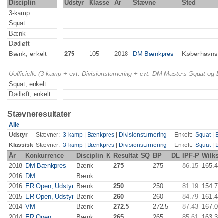
Disciplin
Udstyr
Klasse
År
Stævne
Sted
3-kamp
Squat
Bænk
Dødløft
Bænk, enkelt
275
105
2018
DM Bænkpres
Københavns
Uofficielle (3-kamp + evt. Divisionsturnering + evt. DM Masters Squat og
Squat, enkelt
Dødløft, enkelt
Stævneresultater
Alle
Udstyr
Stævner:
3-kamp
|
Bænkpres
|
Divisionsturnering
Enkelt:
Squat
|
Klassisk
Stævner:
3-kamp
|
Bænkpres
|
Divisionsturnering
Enkelt:
Squat
|
År
Konkurrence
Disciplin
K
Resultat
SQ
BP
DL
IPF-P
Wilk
2018
DM Bænkpres
Bænk
275
275
86.15
165.4
2016
DM
Bænk
2016
ER Open, Udstyr
Bænk
250
250
81.19
154.7
2015
ER Open, Udstyr
Bænk
260
260
84.79
161.4
2014
VM
Bænk
272.5
272.5
87.43
167.0
2014
ER Open
Bænk
265
265
85.61
163.3