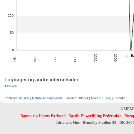
Logbøger og andre internetsider
Tilføj link
Printervenlig side
|
Database søgeforme
| Billeder:
Billeder
|
Nyeste
|
Tilføj
|
Kontakt
A MEM
Danmarks Idræts-Forbund
-
Nordic Powerlifting Federation
-
Europ
Idrættens Hus - Brøndby Stadion 20 - DK-260