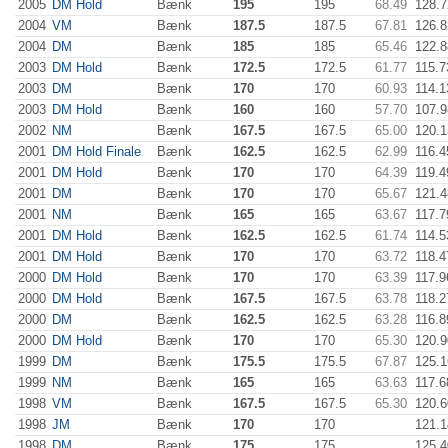
2005
DM Hold
Bænk
195
195
68.49
128.7
2004
VM
Bænk
187.5
187.5
67.81
126.8
2004
DM
Bænk
185
185
65.46
122.8
2003
DM Hold
Bænk
172.5
172.5
61.77
115.7
2003
DM
Bænk
170
170
60.93
114.1
2003
DM Hold
Bænk
160
160
57.70
107.9
2002
NM
Bænk
167.5
167.5
65.00
120.1
2001
DM Hold Finale
Bænk
162.5
162.5
62.99
116.4
2001
DM Hold
Bænk
170
170
64.39
119.4
2001
DM
Bænk
170
170
65.67
121.4
2001
NM
Bænk
165
165
63.67
117.7
2001
DM Hold
Bænk
162.5
162.5
61.74
114.5
2001
DM Hold
Bænk
170
170
63.72
118.4
2000
DM Hold
Bænk
170
170
63.39
117.9
2000
DM Hold
Bænk
167.5
167.5
63.78
118.2
2000
DM
Bænk
162.5
162.5
63.28
116.8
2000
DM Hold
Bænk
170
170
65.30
120.9
1999
DM
Bænk
175.5
175.5
67.87
125.1
1999
NM
Bænk
165
165
63.63
117.6
1998
VM
Bænk
167.5
167.5
65.30
120.6
1998
JM
Bænk
170
170
121.1
1998
DM
Bænk
175
175
125.4