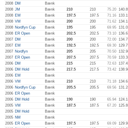
2008
DM
Bænk
2008
JM
Bænk
210
210
75.20
140.8
2008
EM
Bænk
197.5
197.5
71.16
133.1
2008
VM
Bænk
200
200
71.62
134.1
2008
Nordfyn Cup
Bænk
195
195
69.95
131.0
2008
ER Open
Bænk
202.5
202.5
73.10
136.6
2007
DM
Bænk
200
200
72.00
134.7
2007
EM
Bænk
192.5
192.5
69.30
129.7
2007
Nordfyn
Bænk
205
205
70.50
132.9
2007
ER Open
Bænk
207.5
207.5
70.59
133.3
2006
DM
Bænk
215
215
72.63
137.4
2006
DM Hold
Bænk
217.5
217.5
73.42
138.9
2006
EM
Bænk
2006
VM
Bænk
210
210
71.18
134.6
2006
Nordfyn Cup
Bænk
205.5
205.5
69.56
131.2
2006
ER Open
Bænk
2006
DM Hold
Bænk
190
190
65.94
124.1
2005
VM
Bænk
187.5
187.5
67.20
125.8
2005
DM Hold
Bænk
2005
NM
Bænk
2005
ER Open
Bænk
197.5
197.5
69.09
129.9