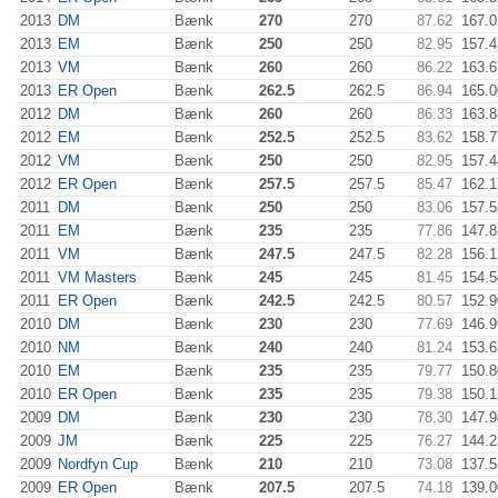
2013
DM
Bænk
270
270
87.62
167.0
2013
EM
Bænk
250
250
82.95
157.4
2013
VM
Bænk
260
260
86.22
163.6
2013
ER Open
Bænk
262.5
262.5
86.94
165.0
2012
DM
Bænk
260
260
86.33
163.8
2012
EM
Bænk
252.5
252.5
83.62
158.7
2012
VM
Bænk
250
250
82.95
157.4
2012
ER Open
Bænk
257.5
257.5
85.47
162.1
2011
DM
Bænk
250
250
83.06
157.5
2011
EM
Bænk
235
235
77.86
147.8
2011
VM
Bænk
247.5
247.5
82.28
156.1
2011
VM Masters
Bænk
245
245
81.45
154.5
2011
ER Open
Bænk
242.5
242.5
80.57
152.9
2010
DM
Bænk
230
230
77.69
146.9
2010
NM
Bænk
240
240
81.24
153.6
2010
EM
Bænk
235
235
79.77
150.8
2010
ER Open
Bænk
235
235
79.38
150.1
2009
DM
Bænk
230
230
78.30
147.9
2009
JM
Bænk
225
225
76.27
144.2
2009
Nordfyn Cup
Bænk
210
210
73.08
137.5
2009
ER Open
Bænk
207.5
207.5
74.18
139.0