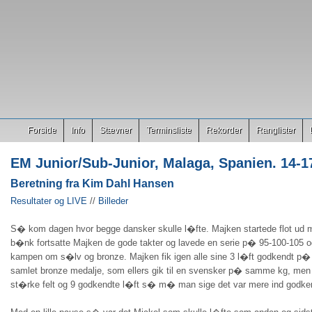
Forside
Info
Stævner
Terminsliste
Rekorder
Ranglister
EM Junior/Sub-Junior, Malaga, Spanien. 14-17
Beretning fra Kim Dahl Hansen
Resultater og LIVE
//
Billeder
S� kom dagen hvor begge dansker skulle l�fte. Majken startede flot ud med
b�nk fortsatte Majken de gode takter og lavede en serie p� 95-100-105 o
kampen om s�lv og bronze. Majken fik igen alle sine 3 l�ft godkendt p� 
samlet bronze medalje, som ellers gik til en svensker p� samme kg, men d
st�rke felt og 9 godkendte l�ft s� m� man sige det var mere ind godkend