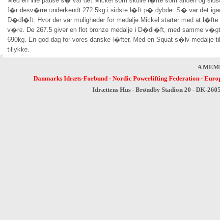
Med en lille pause s� var det Mickel som skulle l�fte som anden og sid
f�r desv�rre underkendt 272.5kg i sidste l�ft p� dybde. S� var det iga
D�dl�ft. Hvor der var muligheder for medalje Mickel starter med at l�f
v�re. De 267.5 giver en flot bronze medalje i D�dl�ft, med samme v�gt 
690kg. En god dag for vores danske l�fter, Med en Squat s�lv medalje til
tillykke.
A MEM
Danmarks Idræts-Forbund
-
Nordic Powerlifting Federation
-
Europ
Idrættens Hus - Brøndby Stadion 20 - DK-260