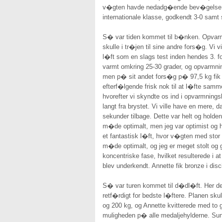
v�gten havde nedadg�ende bev�gelse. Vi
internationale klasse, godkendt 3-0 samt 
S� var tiden kommet til b�nken. Opvarmni
skulle i tr�jen til sine andre fors�g. Vi
l�ft som en slags test inden hendes 3. for
varmt omkring 25-30 grader, og opvarmn
men p� sit andet fors�g p� 97,5 kg fik hu
efterf�lgende frisk nok til at l�fte samm
hvorefter vi skyndte os ind i opvarmningsl
langt fra brystet. Vi ville have en mere, 
sekunder tilbage. Dette var helt og holde
m�de optimalt, men jeg var optimist og h�
et fantastisk l�ft, hvor v�gten med stor
m�de optimalt, og jeg er meget stolt og g
koncentriske fase, hvilket resulterede i at
blev underkendt. Annette fik bronze i disc
S� var turen kommet til d�dl�ft. Her delt
retf�rdigt for bedste l�ftere. Planen sku
og 200 kg, og Annette kvitterede med to
muligheden p� alle medaljehylderne. Sun