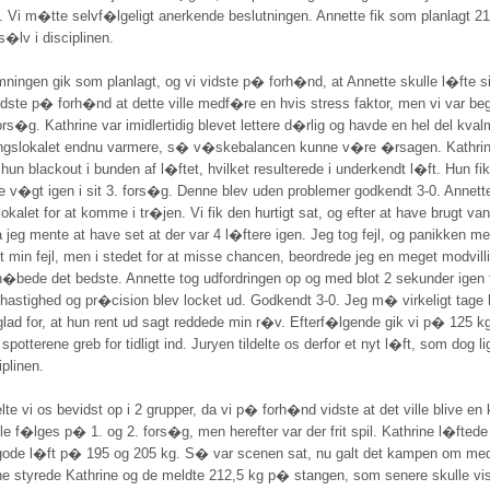
 m�tte selvf�lgeligt anerkende beslutningen. Annette fik som planlagt 212
s�lv i disciplinen.
ngen gik som planlagt, og vi vidste p� forh�nd, at Annette skulle l�fte sit
 vidste p� forh�nd at dette ville medf�re en hvis stress faktor, men vi var b
s�g. Kathrine var imidlertidig blevet lettere d�rlig og havde en hel del kvalm
ingslokalet endnu varmere, s� v�skebalancen kunne v�re �rsagen. Kathrin
n blackout i bunden af l�ftet, hvilket resulterede i underkendt l�ft. Hun fi
e v�gt igen i sit 3. fors�g. Denne blev uden problemer godkendt 3-0. Annette
okalet for at komme i tr�jen. Vi fik den hurtigt sat, og efter at have brugt va
da jeg mente at have set at der var 4 l�ftere igen. Jeg tog fejl, og panikken me
nt min fejl, men i stedet for at misse chancen, beordrede jeg en meget modvi
bede det bedste. Annette tog udfordringen op og med blot 2 sekunder igen fik 
 hastighed og pr�cision blev locket ud. Godkendt 3-0. Jeg m� virkeligt tage h
lad for, at hun rent ud sagt reddede min r�v. Efterf�lgende gik vi p� 125 kg
 spotterene greb for tidligt ind. Juryen tildelte os derfor et nyt l�ft, som dog
iplinen.
e vi os bevidst op i 2 grupper, da vi p� forh�nd vidste at det ville blive e
lle f�lges p� 1. og 2. fors�g, men herefter var der frit spil. Kathrine l�fte
 gode l�ft p� 195 og 205 kg. S� var scenen sat, nu galt det kampen om med
e styrede Kathrine og de meldte 212,5 kg p� stangen, som senere skulle vis