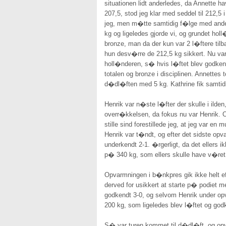
situationen lidt anderledes, da Annette 
207,5, stod jeg klar med seddel til 212,5
jeg, men m�tte samtidig f�lge med andet
kg og ligeledes gjorde vi, og grundet ho
bronze, man da der kun var 2 l�ftere ti
hun desv�rre de 212,5 kg sikkert. Nu var 
holl�nderen, s� hvis l�ftet blev godkend
totalen og bronze i disciplinen. Annettes
d�dl�ften med 5 kg. Kathrine fik samtidig s
Henrik var n�ste l�fter der skulle i ild
overr�kkelsen, da fokus nu var Henrik. O
stille sind forestillede jeg, at jeg var 
Henrik var t�ndt, og efter det sidste o
underkendt 2-1. �rgerligt, da det ellers 
p� 340 kg, som ellers skulle have v�ret 
Opvarmningen i b�nkpres gik ikke helt eft
derved for usikkert at starte p� podiet 
godkendt 3-0, og selvom Henrik under opva
200 kg, som ligeledes blev l�ftet og god
S� var turen kommet til d�dl�ft, og opv