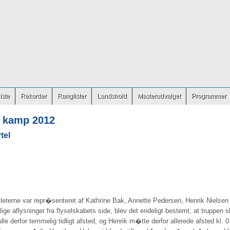
iste
Rekorder
Ranglister
Landshold
Masterudvalget
Programmer
3 kamp 2012
tel
 atleterne var repr�senteret af Kathrine Bak, Annette Pedersen, Henrik Niel
ige aflysninger fra flyselskabets side, blev det endeligt bestemt, at truppen 
e derfor temmelig tidligt afsted, og Henrik m�tte derfor allerede afsted kl. 