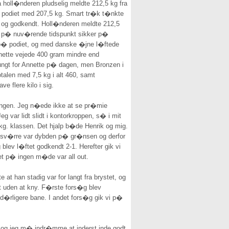
 holl�nderen pludselig meldte 212,5 kg fra
 p� podiet med 207,5 kg. Smart tr�k t�nkte
t og godkendt. Holl�nderen meldte 212,5
var p� nuv�rende tidspunkt sikker p�
t p� podiet, og med danske �jne l�ftede
Annette vejede 400 gram mindre end
 tungt for Annette p� dagen, men Bronzen i
talen med 7,5 kg i alt 460, samt
e flere kilo i sig.
mningen. Jeg n�ede ikke at se pr�mie
var lidt slidt i kontorkroppen, s� i mit
 kg. klassen. Det hjalp b�de Henrik og mig.
Desv�rre var dybden p� gr�nsen og derfor
blev l�ftet godkendt 2-1. Herefter gik vi
et p� ingen m�de var all out.
at han stadig var for langt fra brystet, og
et uden at kny. F�rste fors�g blev
t d�rligere bane. I andet fors�g gik vi p�
, og jeg m� indr�mme at inderst inde godt