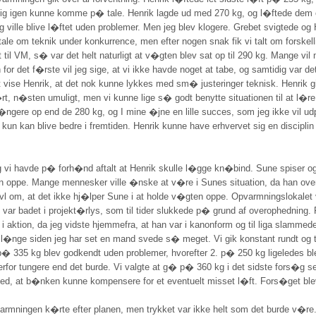
selig igen kunne komme p� tale. Henrik lagde ud med 270 kg, og l�ftede dem
 ville blive l�ftet uden problemer. Men jeg blev klogere. Grebet svigtede og
 tale om teknik under konkurrence, men efter nogen snak fik vi talt om forskel
 til VM, s� var det helt naturligt at v�gten blev sat op til 290 kg. Mange v
or det f�rste vil jeg sige, at vi ikke havde noget at tabe, og samtidig var det
t vise Henrik, at det nok kunne lykkes med sm� justeringer teknisk. Henrik gik
v�rt, n�sten umuligt, men vi kunne lige s� godt benytte situationen til at l�r
�ngere op end de 280 kg, og I mine �jne en lille succes, som jeg ikke vil u
 kun kan blive bedre i fremtiden. Henrik kunne have erhvervet sig en disciplin
 vi havde p� forh�nd aftalt at Henrik skulle l�gge kn�bind. Sune spiser og sp
 oppe. Mange mennesker ville �nske at v�re i Sunes situation, da han over 
ivl om, at det ikke hj�lper Sune i at holde v�gten oppe. Opvarmningslokalet v
 var badet i projekt�rlys, som til tider slukkede p� grund af overophedning. 
i aktion, da jeg vidste hjemmefra, at han var i kanonform og til liga slamme
r l�nge siden jeg har set en mand svede s� meget. Vi gik konstant rundt og t
� 335 kg blev godkendt uden problemer, hvorefter 2. p� 250 kg ligeledes b
rfor tungere end det burde. Vi valgte at g� p� 360 kg i det sidste fors�g selv
med, at b�nken kunne kompensere for et eventuelt misset l�ft. Fors�get ble
armningen k�rte efter planen, men trykket var ikke helt som det burde v�r