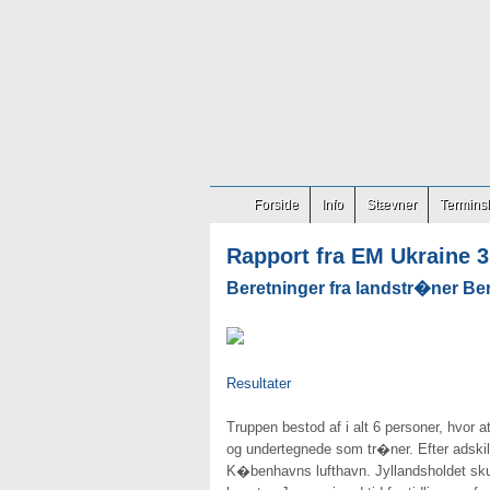
Forside
Info
Stævner
Terminsl
Rapport fra EM Ukraine 
Beretninger fra landstr�ner Ber
Resultater
Truppen bestod af i alt 6 personer, hvor
og undertegnede som tr�ner. Efter adskill
K�benhavns lufthavn. Jyllandsholdet skull