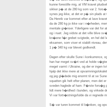
kunne forestille mig, at VM kravet plud
sikker p� at de 280 kg som var 2. fors�g
synes jeg ikke, at det er p� sin plads at
Da Henrik var kommet efter at lave kravet
da de 280 kg jo ikke var i n�rheden, men f
mentale gr�nser. Yderligere var det for a
og i nuet. Jeg vidste at det ville blive s
kn�ene f�r grebet svigtede, en hel del l
eksamen, som viser et stabilt niveau, der
1 p� 340 kg var blevet godkendt.
Dagen efter skulle Sune i konkurrence, og
han har meget sv�rt ved at holde v�gten
meget varmt i Ukraine, og der er ingen tv
hjalp det ikke mere at opvarmningslokalet
og jeg gl�dede mig enormt til at se Sune 
squatten gik helt efter planen, men det e
sveden haglede af ham. F�rste fors�g p
lidt mere h�rdhed i bunden, og virkede de
Vi var fortr�stningsfulde da vi regnede 
S� var turen kommet til b�nken, og opv