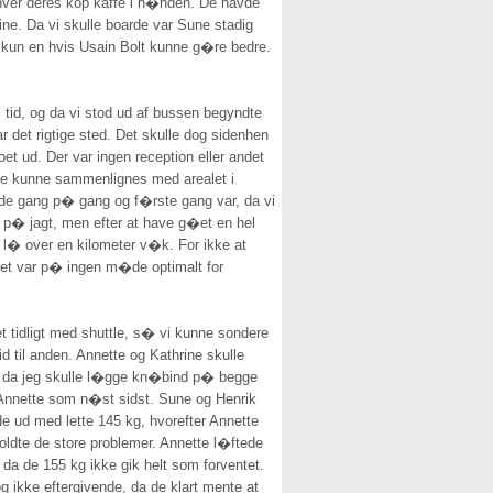
 hver deres kop kaffe i h�nden. De havde
ine. Da vi skulle boarde var Sune stadig
kun en hvis Usain Bolt kunne g�re bedre.
l tid, og da vi stod ud af bussen begyndte
r det rigtige sted. Det skulle dog sidenhen
et ud. Der var ingen reception eller andet
ikke kunne sammenlignes med arealet i
sande gang p� gang og f�rste gang var, da vi
r p� jagt, men efter at have g�et en hel
t l� over en kilometer v�k. For ikke at
g det var p� ingen m�de optimalt for
et tidligt med shuttle, s� vi kunne sondere
d til anden. Annette og Kathrine skulle
et, da jeg skulle l�gge kn�bind p� begge
og Annette som n�st sidst. Sune og Henrik
e ud med lette 145 kg, hvorefter Annette
oldte de store problemer. Annette l�ftede
 da de 155 kg ikke gik helt som forventet.
g ikke eftergivende, da de klart mente at