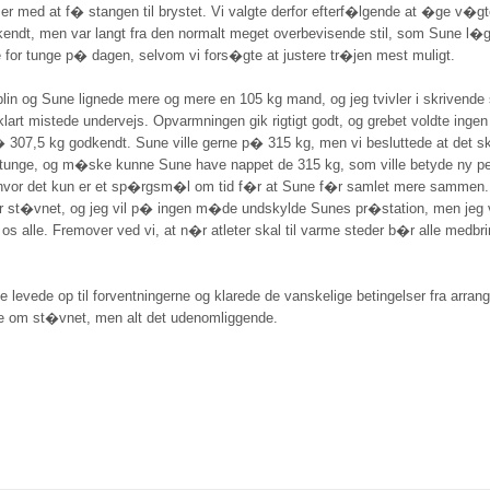
r med at f� stangen til brystet. Vi valgte derfor efterf�lgende at �ge v�gte
ndt, men var langt fra den normalt meget overbevisende stil, som Sune l�
for tunge p� dagen, selvom vi fors�gte at justere tr�jen mest muligt.
iplin og Sune lignede mere og mere en 105 kg mand, og jeg tvivler i skriven
rt mistede undervejs. Opvarmningen gik rigtigt godt, og grebet voldte ingen 
 307,5 kg godkendt. Sune ville gerne p� 315 kg, men vi besluttede at det sku
 tunge, og m�ske kunne Sune have nappet de 315 kg, som ville betyde ny pe
n, hvor det kun er et sp�rgsm�l om tid f�r at Sune f�r samlet mere sammen.
�r st�vnet, og jeg vil p� ingen m�de undskylde Sunes pr�station, men jeg 
alle. Fremover ved vi, at n�r atleter skal til varme steder b�r alle medbring
rne levede op til forventningerne og klarede de vanskelige betingelser fra arr
ikke om st�vnet, men alt det udenomliggende.