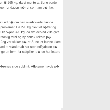
n til 265 kg, da vi mente at Sune burde
gger for dagen n�r vi ser ham b�nke.
de stund p� om han overhovedet kunne
problemer. De 295 kg blev let l�ftet og
lle v�re 320 kg, da det derved ville give
rsonlig total og ny dansk rekord p�
 Jeg var sikker p� at Sune let kunne klare
ved at v�sketab har stor indflydelse p�
e en form for saltpiller, s� de har lettere
ang�renes side sublimt. Atleterne havde p�