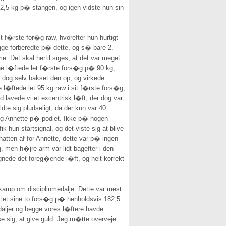
,5 kg p� stangen, og igen vidste hun sin
 f�rste for�g raw, hvorefter hun hurtigt
egge forberedte p� dette, og s� bare 2.
e. Det skal hertil siges, at det var meget
e l�ftede let f�rste fors�g p� 90 kg,
k dog selv bakset den op, og virkede
 l�ftede let 95 kg raw i sit f�rste fors�g,
nd lavede vi et excentrisk l�ft, der dog var
ldte sig pludseligt, da der kun var 40
llig Annette p� podiet. Ikke p� nogen
hun startsignal, og det viste sig at blive
atten af for Annette, dette var p� ingen
, men h�jre arm var lidt bagefter i den
 lignede det foreg�ende l�ft, og helt korrekt
n kamp om disciplinmedalje. Dette var mest
de let sine to fors�g p� henholdsvis 182,5
aljer og begge vores l�ftere havde
e sig, at give guld. Jeg m�tte overveje