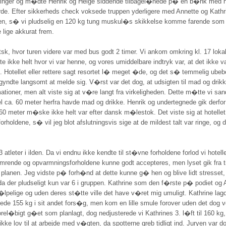
e erfaringer og m�dte Henrik og Helge siddende tilbagel�nede p� en b�nk med
orde. Efter sikkerheds check voksede truppen yderligere med Annette og Kathr
en, s� vi pludselig en 120 kg tung muskul�s skikkelse komme farende som 
ige akkurat frem.
etsk, hvor turen videre var med bus godt 2 timer. Vi ankom omkring kl. 17 loka
e ikke helt hvor vi var henne, og vores umiddelbare indtryk var, at det ikke va
d. Hotellet eller rettere sagt resortet l� meget �de, og det s� temmelig ubebo
begyndte langsomt at melde sig. V�rst var det dog, at udsigten til mad og dr
formationer, men alt viste sig at v�re langt fra virkeligheden. Dette m�tte vi 
el ca. 60 meter herfra havde mad og drikke. Henrik og undertegnede gik derfo
 60 meter m�ske ikke helt var efter dansk m�lestok. Det viste sig at hotelle
forholdene, s� vil jeg blot afslutningsvis sige at de mildest talt var ringe, o
tleter i ilden. Da vi endnu ikke kendte til st�vne forholdene forlod vi hotell
limrende og opvarmningsforholdene kunne godt accepteres, men lyset gik fra ti
r planen. Jeg vidste p� forh�nd at dette kunne g� hen og blive lidt stress
sk, da der pludseligt kun var 6 i gruppen. Kathrine som den f�rste p� podiet 
pelige og uden deres st�tte ville det have v�ret mig umuligt. Kathrine lagd
tede 155 kg i sit andet fors�g, men kom en lille smule forover uden det dog v
orel�bigt g�et som planlagt, dog nedjusterede vi Kathrines 3. l�ft til 160 kg,
kke lov til at arbejde med v�gten, da spotterne greb tidligt ind. Juryen var do