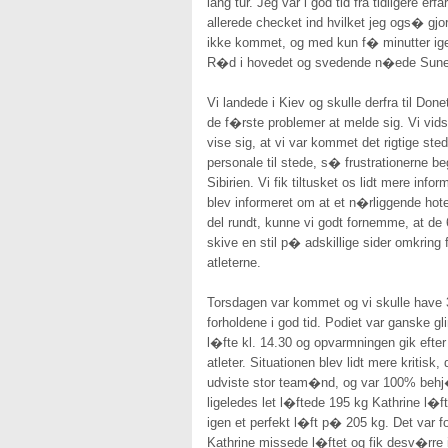
lang tur. Jeg var i god tid fra tidliger
allerede checket ind hvilket jeg ogs� gj
ikke kommet, og med kun f� minutter ig
R�d i hovedet og svedende n�ede Sune l
Vi landede i Kiev og skulle derfra til Don
de f�rste problemer at melde sig. Vi vidst
vise sig, at vi var kommet det rigtige ste
personale til stede, s� frustrationerne 
Sibirien. Vi fik tiltusket os lidt mere in
blev informeret om at et n�rliggende hot
del rundt, kunne vi godt fornemme, at de
skive en stil p� adskillige sider omkring 
atleterne.
Torsdagen var kommet og vi skulle have 3 a
forholdene i god tid. Podiet var ganske g
l�fte kl. 14.30 og opvarmningen gik efte
atleter. Situationen blev lidt mere kriti
udviste stor team�nd, og var 100% behj�l
ligeledes let l�ftede 195 kg Kathrine l�f
igen et perfekt l�ft p� 205 kg. Det var f
Kathrine missede l�ftet og fik desv�rre i