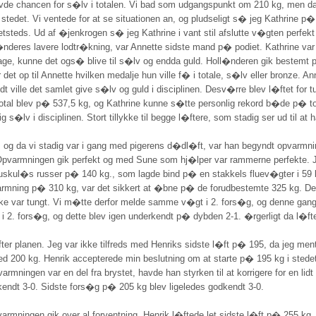
havde chancen for s�lv i totalen. Vi bad som udgangspunkt om 210 kg, men da
 i stedet. Vi ventede for at se situationen an, og pludseligt s� jeg Kathrine
steds. Ud af �jenkrogen s� jeg Kathrine i vant stil afslutte v�gten perfek
ll�nderes lavere lodtr�kning, var Annette sidste mand p� podiet. Kathrine 
lbage, kunne det ogs� blive til s�lv og endda guld. Holl�nderen gik bestem
det op til Annette hvilken medalje hun ville f� i totale, s�lv eller bronze. 
t ville det samlet give s�lv og guld i disciplinen. Desv�rre blev l�ftet for
 total blev p� 537,5 kg, og Kathrine kunne s�tte personlig rekord b�de p� to
�lv i disciplinen. Stort tillykke til begge l�ftere, som stadig ser ud til at hav
en, og da vi stadig var i gang med pigerens d�dl�ft, var han begyndt opvar
pvarmningen gik perfekt og med Sune som hj�lper var rammerne perfekte. Jeg 
en muskul�s russer p� 140 kg., som lagde bind p� en stakkels fluev�gter i 59
pvarmning p� 310 kg, var det sikkert at �bne p� de forudbestemte 325 kg. 
ikke var tungt. Vi m�tte derfor melde samme v�gt i 2. fors�g, og denne gang 
i 2. fors�g, og dette blev igen underkendt p� dybden 2-1. �rgerligt da l�ft
er planen. Jeg var ikke tilfreds med Henriks sidste l�ft p� 195, da jeg mente 
med 200 kg. Henrik accepterede min beslutning om at starte p� 195 kg i sted
rmningen var en del fra brystet, havde han styrken til at korrigere for en lid
kendt 3-0. Sidste fors�g p� 205 kg blev ligeledes godkendt 3-0.
armningen gik over al forventning. Henrik l�ftede let sidste l�ft p� 255 kg