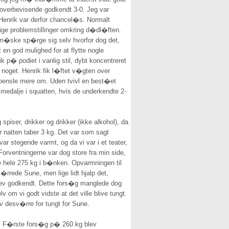
 overbevisende godkendt 3-0. Jeg var
 Henrik var derfor chancel�s. Normalt
lige problemstillinger omkring d�dl�ften.
il m�ske sp�rge sig selv hvorfor dog det,
 en god mulighed for at flytte nogle
 p� podiet i vanlig stil, dybt koncentreret
e noget. Henrik fik l�ftet v�gten over
dpensle mere om. Uden tvivl en best�et
 medalje i squatten, hvis de underkendte 2-
iser, drikker og drikker (ikke alkohol), da
natten taber 3 kg. Det var som sagt
ar stegende varmt, og da vi var i et teater,
Forventningerne var dog store fra min side,
de hele 275 kg i b�nken. Opvarmningen til
�rrede Sune, men lige lidt hjalp det,
lev godkendt. Dette fors�g manglede dog
 om vi godt vidste at det ville blive tungt.
v desv�rre for tungt for Sune.
e. F�rste fors�g p� 260 kg blev