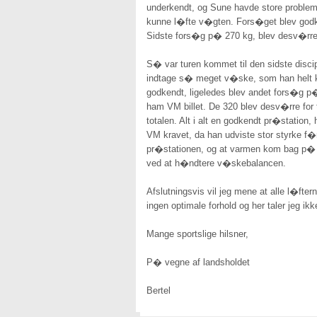
underkendt, og Sune havde store probleme
kunne l�fte v�gten. Fors�get blev godke
Sidste fors�g p� 270 kg, blev desv�rre 
S� var turen kommet til den sidste disc
indtage s� meget v�ske, som han helt kla
godkendt, ligeledes blev andet fors�g p�
ham VM billet. De 320 blev desv�rre for
totalen. Alt i alt en godkendt pr�statio
VM kravet, da han udviste stor styrke f
pr�stationen, og at varmen kom bag p� os 
ved at h�ndtere v�skebalancen.
Afslutningsvis vil jeg mene at alle l�fte
ingen optimale forhold og her taler jeg 
Mange sportslige hilsner,
P� vegne af landsholdet
Bertel