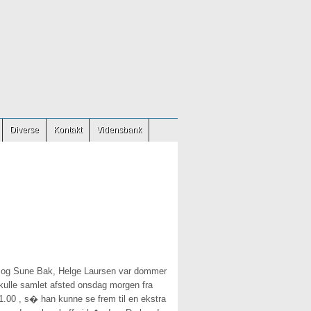
Diverse
Kontakt
Vidensbank
sen og Sune Bak, Helge Laursen var dommer
skulle samlet afsted onsdag morgen fra
01.00 , s� han kunne se frem til en ekstra