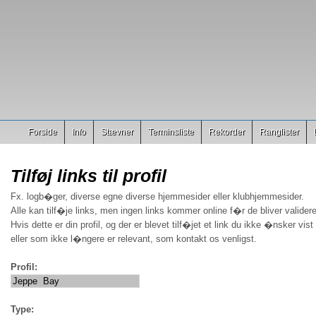
Forside
Info
Stævner
Terminsliste
Rekorder
Ranglister
Tilføj links til profil
Fx. logb�ger, diverse egne diverse hjemmesider eller klubhjemmesider.
Alle kan tilf�je links, men ingen links kommer online f�r de bliver validere
Hvis dette er din profil, og der er blevet tilf�jet et link du ikke �nsker vist
eller som ikke l�ngere er relevant, som kontakt os venligst.
Profil:
Type: