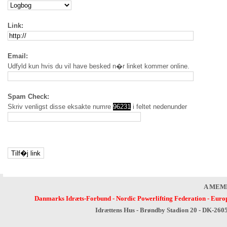
Link:
Email:
Udfyld kun hvis du vil have besked n�r linket kommer online.
Spam Check:
Skriv venligst disse eksakte numre
96231
i feltet nedenunder
A MEM
Danmarks Idræts-Forbund
-
Nordic Powerlifting Federation
-
Europ
Idrættens Hus - Brøndby Stadion 20 - DK-260