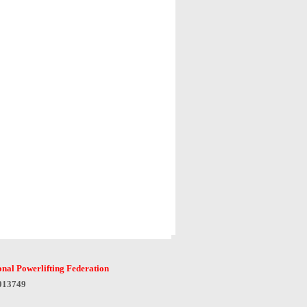
onal Powerlifting Federation
6013749