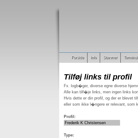
Forside
Info
Stævner
Terminsl
Tilføj links til profil
Fx. logb�ger, diverse egne diverse hjem
Alle kan tilf�je links, men ingen links ko
Hvis dette er din profil, og der er blevet t
eller som ikke l�ngere er relevant, som k
Profil:
Type: