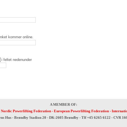
inket kommer online.
8
i feltet nedenunder
A MEMBER OF:
-
Nordic Powerlifting Federation
-
European Powerlifting Federation
-
Internati
ens Hus - Brøndby Stadion 20 - DK-2605 Brøndby - Tlf +45 6265 6122 - CVR 1