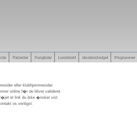
iste
Rekorder
Ranglister
Landshold
Masterudvalget
Programmer
mesider eller klubhjemmesider.
mmer online f�r de bliver valideret.
ilf�jet et link du ikke �nsker vist
ontakt os venligst.