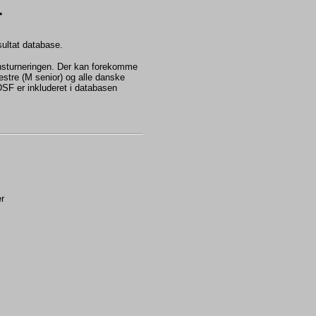
r
esultat database.
onsturneringen. Der kan forekomme
mestre (M senior) og alle danske
 DSF er inkluderet i databasen
r