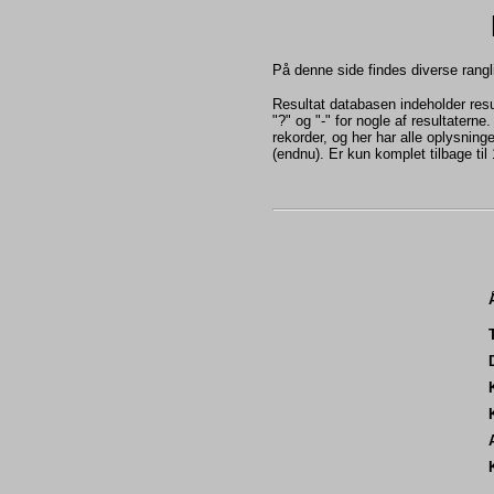
På denne side findes diverse ranglis
Resultat databasen indeholder res
"?" og "-" for nogle af resultatern
rekorder, og her har alle oplysning
(endnu). Er kun komplet tilbage til