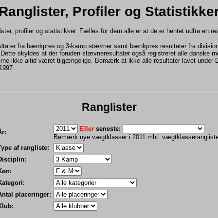
Ranglister, Profiler og Statistikke
ter, profiler og statistikker. Fælles for dem alle er at de er hentet udfra en r
ultater fra bænkpres og 3-kamp stævner samt bænkpres resultater fra divisi
e. Dette skyldes at der foruden stævneresultater også registreret alle danske 
erne ikke altid været tilgængelige. Bemærk at ikke alle resultater lavet under
 1997.
Ranglister
Eller
seneste:
År:
Bemærk nye vægtklasser i 2011 mht. vægtklasserangliste
Type af rangliste:
Disciplin:
Køn:
Kategori:
Antal placeringer:
Klub: