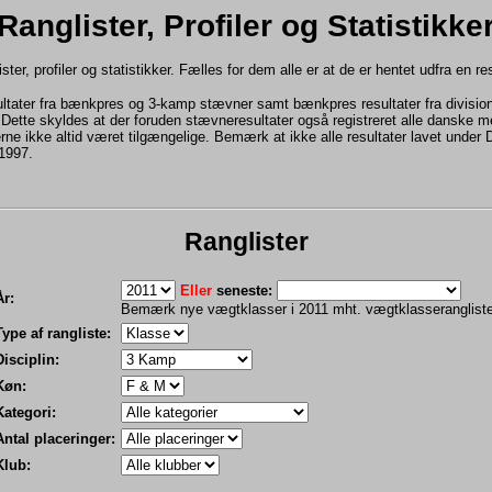
Ranglister, Profiler og Statistikke
ter, profiler og statistikker. Fælles for dem alle er at de er hentet udfra en r
ultater fra bænkpres og 3-kamp stævner samt bænkpres resultater fra divisi
e. Dette skyldes at der foruden stævneresultater også registreret alle danske 
erne ikke altid været tilgængelige. Bemærk at ikke alle resultater lavet under
 1997.
Ranglister
Eller
seneste:
År:
Bemærk nye vægtklasser i 2011 mht. vægtklasserangliste
Type af rangliste:
Disciplin:
Køn:
Kategori:
Antal placeringer:
Klub: