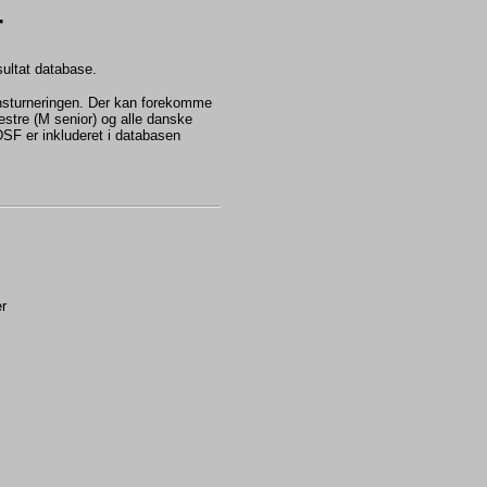
r
esultat database.
onsturneringen. Der kan forekomme
mestre (M senior) og alle danske
 DSF er inkluderet i databasen
r