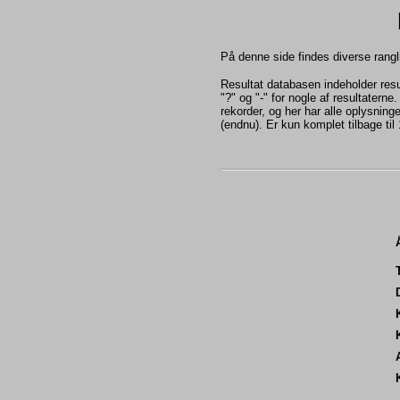
På denne side findes diverse ranglis
Resultat databasen indeholder res
"?" og "-" for nogle af resultatern
rekorder, og her har alle oplysning
(endnu). Er kun komplet tilbage til