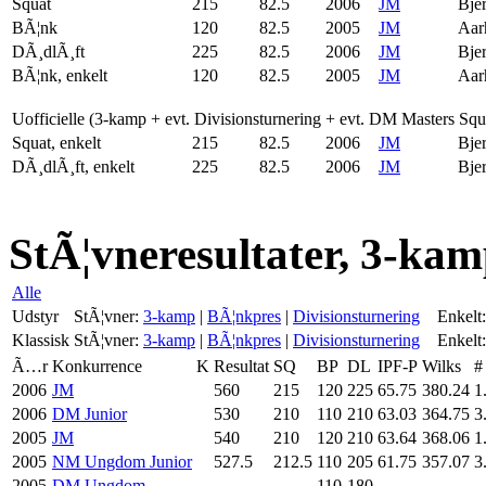
Squat
215
82.5
2006
JM
Bje
BÃ¦nk
120
82.5
2005
JM
Aar
DÃ¸dlÃ¸ft
225
82.5
2006
JM
Bje
BÃ¦nk, enkelt
120
82.5
2005
JM
Aar
Uofficielle (3-kamp + evt. Divisionsturnering + evt. DM Masters Sq
Squat, enkelt
215
82.5
2006
JM
Bje
DÃ¸dlÃ¸ft, enkelt
225
82.5
2006
JM
Bje
StÃ¦vneresultater, 3-kam
Alle
Udstyr
StÃ¦vner:
3-kamp
|
BÃ¦nkpres
|
Divisionsturnering
Enkelt:
Klassisk
StÃ¦vner:
3-kamp
|
BÃ¦nkpres
|
Divisionsturnering
Enkelt:
Ã…r
Konkurrence
K
Resultat
SQ
BP
DL
IPF-P
Wilks
#
2006
JM
560
215
120
225
65.75
380.24
1
2006
DM Junior
530
210
110
210
63.03
364.75
3
2005
JM
540
210
120
210
63.64
368.06
1
2005
NM Ungdom Junior
527.5
212.5
110
205
61.75
357.07
3
2005
DM Ungdom
110
180
-