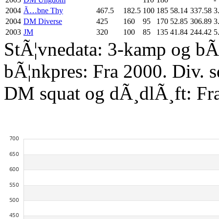
2004
Ã…bne Thy
467.5
182.5
100
185
58.14
337.58
3
2004
DM Diverse
425
160
95
170
52.85
306.89
3
2003
JM
320
100
85
135
41.84
244.42
5
StÃ¦vnedata: 3-kamp og bÃ¦
bÃ¦nkpres: Fra 2000. Div. 
DM squat og dÃ¸dlÃ¸ft: Fr