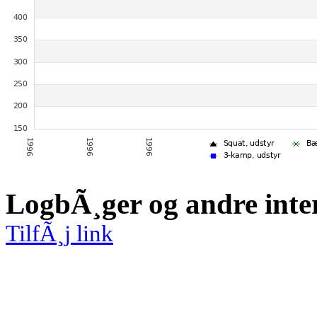
LogbÃ¸ger og andre inte
TilfÃ¸j link