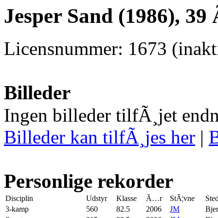
Jesper Sand (1986), 39
Licensnummer: 1673 (inakti
Billeder
Ingen billeder tilfÃ¸jet end
Billeder kan tilfÃ¸jes her
|
B
Personlige rekorder
Disciplin
Udstyr
Klasse
Ã…r
StÃ¦vne
Ste
3-kamp
560
82.5
2006
JM
Bje