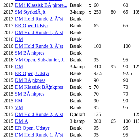
2017
DM i Klassisk BÃ¦nkpre...
Bænk
x
60
60
2017
SM StyrkelÃ¸ft
3-kamp
x
250
80
65
10
2017
DM Hold Runde 2, Ã˜st
Bænk
2017
ER Open Udstyr
Bænk
65
65
2017
DM Hold Runde 1, Ã˜st
Bænk
2016
DM
Bænk
2016
DM Hold Runde 3, Ã˜st
Bænk
100
100
2016
SM BÃ¦nkpres
Bænk
2016
VM Open, Sub-Junior, J...
Bænk
95
95
2016
DM
3-kamp
310
95
90
12
2016
ER Open, Udstyr
Bænk
92.5
92.5
2015
DM BÃ¦nkpres
Bænk
90
90
2015
DM Klassisk BÃ¦nkpres
Bænk
x
70
70
2015
SM BÃ¦nkpres
Bænk
70
70
2015
EM
Bænk
90
90
2015
VM
Bænk
95
95
2015
DM Hold Runde 2, Ã˜st
Dødløft
125
12
2015
DM-A
3-kamp
280
65
100
11
2015
ER Open, Udstyr
Bænk
95
95
2015
DM Hold Runde 1, Ã˜st
Bænk
95
95