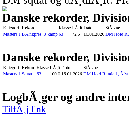
Danske rekorder, Divisio
Kategori
Rekord
Klasse
LÃ¸ft
Dato
StÃ¦vne
Masters 1
BÃ¦nkpres, 3-kamp
63
72.5
16.01.2026
DM Hold Run
Danske rekorder, Divisio
Kategori
Rekord
Klasse
LÃ¸ft
Dato
StÃ¦vne
Masters 1
Squat
63
100.0
16.01.2026
DM Hold Runde 1, Ã˜st
LogbÃ¸ger og andre inte
TilfÃ¸j link