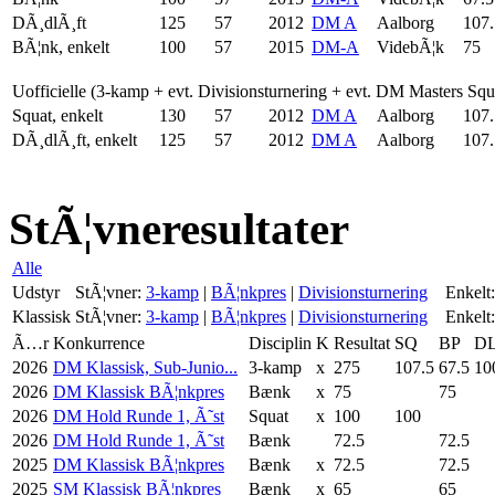
DÃ¸dlÃ¸ft
125
57
2012
DM A
Aalborg
107.
BÃ¦nk, enkelt
100
57
2015
DM-A
VidebÃ¦k
75
Uofficielle (3-kamp + evt. Divisionsturnering + evt. DM Masters Sq
Squat, enkelt
130
57
2012
DM A
Aalborg
107.
DÃ¸dlÃ¸ft, enkelt
125
57
2012
DM A
Aalborg
107.
StÃ¦vneresultater
Alle
Udstyr
StÃ¦vner:
3-kamp
|
BÃ¦nkpres
|
Divisionsturnering
Enkelt:
Klassisk
StÃ¦vner:
3-kamp
|
BÃ¦nkpres
|
Divisionsturnering
Enkelt:
Ã…r
Konkurrence
Disciplin
K
Resultat
SQ
BP
D
2026
DM Klassisk, Sub-Junio...
3-kamp
x
275
107.5
67.5
10
2026
DM Klassisk BÃ¦nkpres
Bænk
x
75
75
2026
DM Hold Runde 1, Ã˜st
Squat
x
100
100
2026
DM Hold Runde 1, Ã˜st
Bænk
72.5
72.5
2025
DM Klassisk BÃ¦nkpres
Bænk
x
72.5
72.5
2025
SM Klassisk BÃ¦nkpres
Bænk
x
65
65