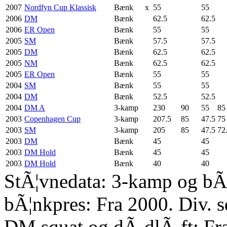
2007
Nordfyn Cup Klassisk
Bænk
x
55
55
2006
DM
Bænk
62.5
62.5
2006
ER Open
Bænk
55
55
2005
SM
Bænk
57.5
57.5
2005
DM
Bænk
62.5
62.5
2005
NM
Bænk
62.5
62.5
2005
ER Open
Bænk
55
55
2004
SM
Bænk
55
55
2004
DM
Bænk
52.5
52.5
2004
DM A
3-kamp
230
90
55
85
2003
Copenhagen Cup
3-kamp
207.5
85
47.5
75
2003
SM
3-kamp
205
85
47.5
72
2003
DM
Bænk
45
45
2003
DM Hold
Bænk
45
45
2003
DM Hold
Bænk
40
40
StÃ¦vnedata: 3-kamp og bÃ¦
bÃ¦nkpres: Fra 2000. Div. 
DM squat og dÃ¸dlÃ¸ft: Fr