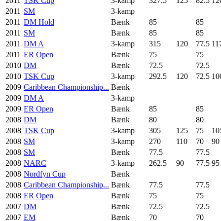
2011
TSK Cup
3-kamp
327.5
125
82.5
12
2011
SM
3-kamp
2011
DM Hold
Bænk
85
85
2011
SM
Bænk
85
85
2011
DM A
3-kamp
315
120
77.5
11
2011
ER Open
Bænk
75
75
2010
DM
Bænk
72.5
72.5
2010
TSK Cup
3-kamp
292.5
120
72.5
10
2009
Caribbean Championship...
Bænk
2009
DM A
3-kamp
2009
ER Open
Bænk
85
85
2008
DM
Bænk
80
80
2008
TSK Cup
3-kamp
305
125
75
10
2008
SM
3-kamp
270
110
70
90
2008
SM
Bænk
77.5
77.5
2008
NARC
3-kamp
262.5
90
77.5
95
2008
Nordfyn Cup
Bænk
2008
Caribbean Championship...
Bænk
77.5
77.5
2008
ER Open
Bænk
75
75
2007
DM
Bænk
72.5
72.5
2007
EM
Bænk
70
70