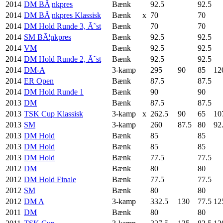
2014
DM BÃ¦nkpres
Bænk
92.5
92.5
2014
DM BÃ¦nkpres Klassisk
Bænk
x
70
70
2014
DM Hold Runde 3, Ã˜st
Bænk
70
70
2014
SM BÃ¦nkpres
Bænk
92.5
92.5
2014
VM
Bænk
92.5
92.5
2014
DM Hold Runde 2, Ã˜st
Bænk
92.5
92.5
2014
DM-A
3-kamp
295
90
85
12
2014
ER Open
Bænk
87.5
87.5
2014
DM Hold Runde 1
Bænk
90
90
2013
DM
Bænk
87.5
87.5
2013
TSK Cup Klassisk
3-kamp
x
262.5
90
65
10
2013
SM
3-kamp
260
87.5
80
92
2013
DM Hold
Bænk
85
85
2013
DM Hold
Bænk
85
85
2013
DM Hold
Bænk
77.5
77.5
2012
DM
Bænk
80
80
2012
DM Hold Finale
Bænk
77.5
77.5
2012
SM
Bænk
80
80
2012
DM A
3-kamp
332.5
130
77.5
12
2011
DM
Bænk
80
80