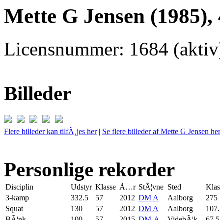
Mette G Jensen (1985),
Licensnummer: 1684 (aktiv)
Billeder
Flere billeder kan tilfÃ¸jes her
|
Se flere billeder af Mette G Jensen he
Personlige rekorder
Disciplin
Udstyr
Klasse
Ã…r
StÃ¦vne
Sted
Klas
3-kamp
332.5
57
2012
DM A
Aalborg
275
Squat
130
57
2012
DM A
Aalborg
107.
BÃ¦nk
100
57
2015
DM-A
VidebÃ¦k
67.5