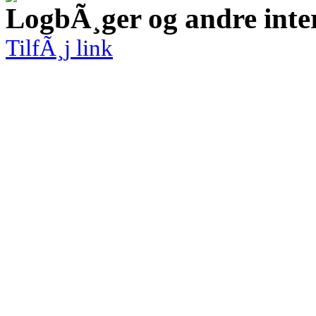
LogbÃ¸ger og andre inte
TilfÃ¸j link