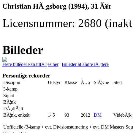
Christian HÃ¸gsborg (1994), 31 Ã¥r
Licensnummer: 2680 (inakti
Billeder
Flere billeder kan tilfÃ¸jes her
|
Billeder af andre lÃ¸ftere
Personlige rekorder
Disciplin
Udstyr
Klasse
Ã…r
StÃ¦vne
Sted
3-kamp
Squat
BÃ¦nk
DÃ¸dlÃ¸ft
BÃ¦nk, enkelt
145
93
2012
DM
VidebÃ¦k
Uofficielle (3-kamp + evt. Divisionsturnering + evt. DM Masters Sq