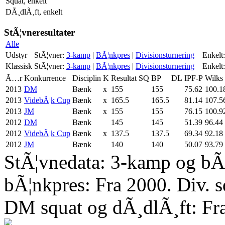
Squat, enkelt
DÃ¸dlÃ¸ft, enkelt
StÃ¦vneresultater
Alle
Udstyr
StÃ¦vner:
3-kamp
|
BÃ¦nkpres
|
Divisionsturnering
Enkelt:
Klassisk
StÃ¦vner:
3-kamp
|
BÃ¦nkpres
|
Divisionsturnering
Enkelt:
Ã…r
Konkurrence
Disciplin
K
Resultat
SQ
BP
DL
IPF-P
Wilks
2013
DM
Bænk
x
155
155
75.62
100.1
2013
VidebÃ¦k Cup
Bænk
x
165.5
165.5
81.14
107.5
2013
JM
Bænk
x
155
155
76.15
100.9
2012
DM
Bænk
145
145
51.39
96.44
2012
VidebÃ¦k Cup
Bænk
x
137.5
137.5
69.34
92.18
2012
JM
Bænk
140
140
50.07
93.79
StÃ¦vnedata: 3-kamp og bÃ¦
bÃ¦nkpres: Fra 2000. Div. 
DM squat og dÃ¸dlÃ¸ft: Fr