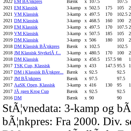
2022
EM BÃ¦nkpres
Bænk
x
107.5
107.5
2021
EM Klassisk
3-kamp
x
502.5
175
105
2
2021
VM Klassisk
3-kamp
x
497.5
170
102.5
2
2021
DM Klassisk
3-kamp
x
468.5
160
100
2
2019
EM Klassisk
3-kamp
x
497.5
170
107.5
2
2019
VM Klassisk
3-kamp
x
507.5
185
105
2
2019
DM Klassisk
3-kamp
x
506
180
103
2
2018
DM Klassisk BÃ¦nkpres
Bænk
x
102.5
102.5
2018
JM Klassisk StyrkelÃ¸f...
3-kamp
x
480.5
170
100
2
2018
DM Klassisk
3-kamp
x
450.5
157.5
98
1
2017
TSK Cup, Klassisk
3-kamp
x
433
147.5
95.5
1
2017
DM i Klassisk BÃ¦nkpre...
Bænk
x
92.5
92.5
2017
JM BÃ¦nkpres
Bænk
x
97.5
97.5
2017
AaSK Open, Klassisk
3-kamp
x
416
130
95
1
2017
JÃ¸rgen Krog Cup
Bænk
x
92.5
92.5
2016
DM
Bænk
x
90
90
StÃ¦vnedata: 3-kamp og bÃ¦
bÃ¦nkpres: Fra 2000. Div. 