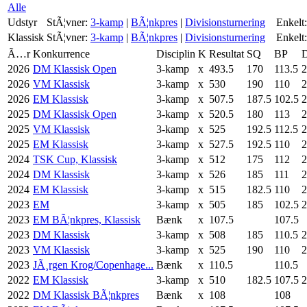
Alle
Udstyr
StÃ¦vner:
3-kamp
|
BÃ¦nkpres
|
Divisionsturnering
Enkelt:
Klassisk
StÃ¦vner:
3-kamp
|
BÃ¦nkpres
|
Divisionsturnering
Enkelt:
Ã…r
Konkurrence
Disciplin
K
Resultat
SQ
BP
2026
DM Klassisk Open
3-kamp
x
493.5
170
113.5
2
2026
VM Klassisk
3-kamp
x
530
190
110
2
2026
EM Klassisk
3-kamp
x
507.5
187.5
102.5
2
2025
DM Klassisk Open
3-kamp
x
520.5
180
113
2
2025
VM Klassisk
3-kamp
x
525
192.5
112.5
2
2025
EM Klassisk
3-kamp
x
527.5
192.5
110
2
2024
TSK Cup, Klassisk
3-kamp
x
512
175
112
2
2024
DM Klassisk
3-kamp
x
526
185
111
2
2024
EM Klassisk
3-kamp
x
515
182.5
110
2
2023
EM
3-kamp
x
505
185
102.5
2
2023
EM BÃ¦nkpres, Klassisk
Bænk
x
107.5
107.5
2023
DM Klassisk
3-kamp
x
508
185
110.5
2
2023
VM Klassisk
3-kamp
x
525
190
110
2
2023
JÃ¸rgen Krog/Copenhage...
Bænk
x
110.5
110.5
2022
EM Klassisk
3-kamp
x
510
182.5
107.5
2
2022
DM Klassisk BÃ¦nkpres
Bænk
x
108
108