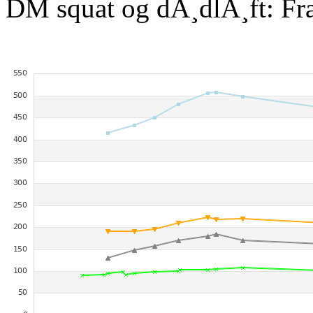
DM squat og dÃ¸dlÃ¸ft: Fr