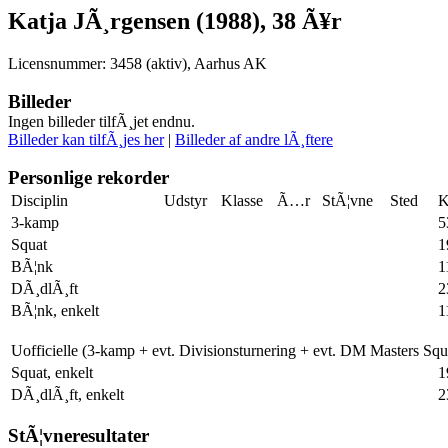
Katja JÃ¸rgensen (1988), 38 Ã¥r
Licensnummer: 3458 (aktiv), Aarhus AK
Billeder
Ingen billeder tilfÃ¸jet endnu.
Billeder kan tilfÃ¸jes her
|
Billeder af andre lÃ¸ftere
Personlige rekorder
Disciplin
Udstyr
Klasse
Ã…r
StÃ¦vne
Sted
K
3-kamp
5
Squat
1
BÃ¦nk
1
DÃ¸dlÃ¸ft
2
BÃ¦nk, enkelt
1
Uofficielle (3-kamp + evt. Divisionsturnering + evt. DM Masters Sq
Squat, enkelt
1
DÃ¸dlÃ¸ft, enkelt
2
StÃ¦vneresultater