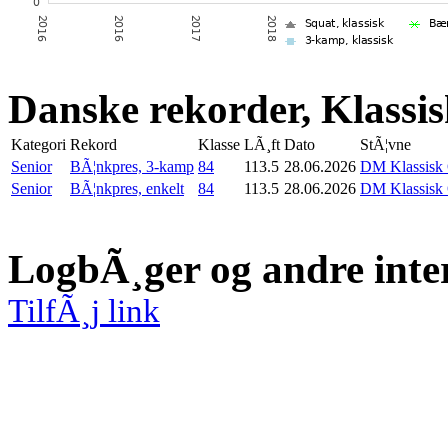
Danske rekorder, Klassi
Kategori
Rekord
Klasse
LÃ¸ft
Dato
StÃ¦vne
Senior
BÃ¦nkpres, 3-kamp
84
113.5
28.06.2026
DM Klassisk
Senior
BÃ¦nkpres, enkelt
84
113.5
28.06.2026
DM Klassisk
LogbÃ¸ger og andre inte
TilfÃ¸j link