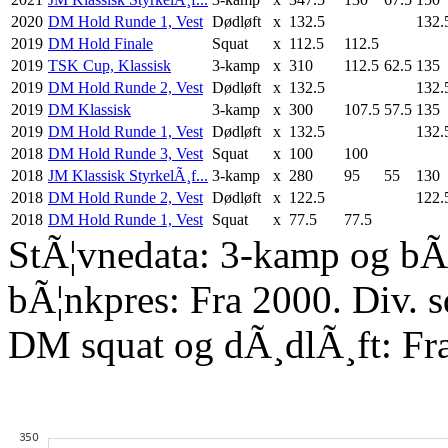
2020
DM Hold Runde 1, Vest
Dødløft
x
132.5
132.
2019
DM Hold Finale
Squat
x
112.5
112.5
2019
TSK Cup, Klassisk
3-kamp
x
310
112.5
62.5
135
2019
DM Hold Runde 2, Vest
Dødløft
x
132.5
132.
2019
DM Klassisk
3-kamp
x
300
107.5
57.5
135
2019
DM Hold Runde 1, Vest
Dødløft
x
132.5
132.
2018
DM Hold Runde 3, Vest
Squat
x
100
100
2018
JM Klassisk StyrkelÃ¸f...
3-kamp
x
280
95
55
130
2018
DM Hold Runde 2, Vest
Dødløft
x
122.5
122.
2018
DM Hold Runde 1, Vest
Squat
x
77.5
77.5
StÃ¦vnedata: 3-kamp og bÃ¦
bÃ¦nkpres: Fra 2000. Div. 
DM squat og dÃ¸dlÃ¸ft: Fr