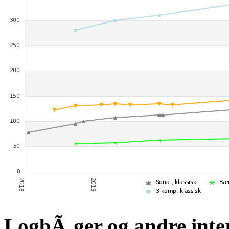
LogbÃ¸ger og andre inte