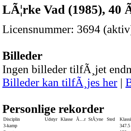
LÃ¦rke Vad (1985), 40 
Licensnummer: 3694 (aktiv
Billeder
Ingen billeder tilfÃ¸jet end
Billeder kan tilfÃ¸jes her
|
B
Personlige rekorder
Disciplin
Udstyr
Klasse
Ã…r
StÃ¦vne
Sted
Klass
3-kamp
347.5