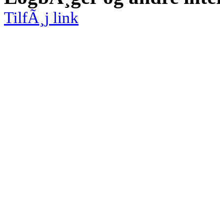
TilfÃ¸j link