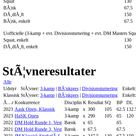
Squat
130
BÃ¦nk
67.5
DÃ¸dlÃ¸ft
150
BÃ¦nk, enkelt
67.5
Uofficielle (3-kamp + evt. Divisionsturnering + evt. DM Masters Sq
Squat, enkelt
130
DÃ¸dlÃ¸ft, enkelt
150
StÃ¦vneresultater
Alle
Udstyr
StÃ¦vner:
3-kamp
|
BÃ¦nkpres
|
Divisionsturnering
Enkelt:
Klassisk
StÃ¦vner:
3-kamp
|
BÃ¦nkpres
|
Divisionsturnering
Enkelt:
Ã…r
Konkurrence
Disciplin
K
Resultat
SQ
BP
DL
2023
Aask Open, Klassisk
3-kamp
x
300
105
62.5
132.
2023
HaSK Open
3-kamp
x
290
105
65
120
2022
DM Hold Runde 1, Vest
Bænk
x
65
65
2021
DM Hold Runde 3, Vest
Bænk
x
67.5
67.5
2021
JM Klassisk StyrkelÃ¸f...
3-kamp
x
347.5
130
67.5
150