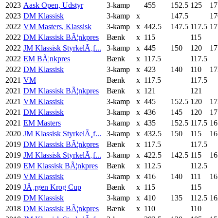
2023
Aask Open, Udstyr
3-kamp
455
152.5
125
17
2023
DM Klassisk
3-kamp
x
147.5
17
2022
VM Masters, Klassisk
3-kamp
x
442.5
147.5
117.5
17
2022
DM Klassisk BÃ¦nkpres
Bænk
x
115
115
2022
JM Klassisk StyrkelÃ¸f...
3-kamp
x
445
150
120
17
2022
EM BÃ¦nkpres
Bænk
x
117.5
117.5
2022
DM Klassisk
3-kamp
x
423
140
110
17
2021
VM
Bænk
x
117.5
117.5
2021
DM Klassisk BÃ¦nkpres
Bænk
x
121
121
2021
VM Klassisk
3-kamp
x
445
152.5
120
17
2021
DM Klassisk
3-kamp
x
436
145
120
17
2021
EM Masters
3-kamp
x
435
152.5
117.5
16
2020
JM Klassisk StyrkelÃ¸f...
3-kamp
x
432.5
150
115
16
2019
DM Klassisk BÃ¦nkpres
Bænk
x
117.5
117.5
2019
JM Klassisk StyrkelÃ¸f...
3-kamp
x
422.5
142.5
115
16
2019
EM Klassisk BÃ¦nkpres
Bænk
x
112.5
112.5
2019
VM Klassisk
3-kamp
x
416
140
111
16
2019
JÃ¸rgen Krog Cup
Bænk
x
115
115
2019
DM Klassisk
3-kamp
x
410
135
112.5
16
2018
DM Klassisk BÃ¦nkpres
Bænk
x
110
110