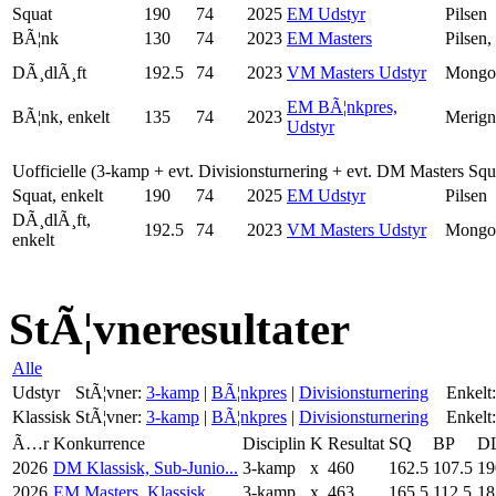
Squat
190
74
2025
EM Udstyr
Pilsen
BÃ¦nk
130
74
2023
EM Masters
Pilsen,
DÃ¸dlÃ¸ft
192.5
74
2023
VM Masters Udstyr
Mongol
EM BÃ¦nkpres,
BÃ¦nk, enkelt
135
74
2023
Merign
Udstyr
Uofficielle (3-kamp + evt. Divisionsturnering + evt. DM Masters Sq
Squat, enkelt
190
74
2025
EM Udstyr
Pilsen
DÃ¸dlÃ¸ft,
192.5
74
2023
VM Masters Udstyr
Mongol
enkelt
StÃ¦vneresultater
Alle
Udstyr
StÃ¦vner:
3-kamp
|
BÃ¦nkpres
|
Divisionsturnering
Enkelt:
Klassisk
StÃ¦vner:
3-kamp
|
BÃ¦nkpres
|
Divisionsturnering
Enkelt:
Ã…r
Konkurrence
Disciplin
K
Resultat
SQ
BP
D
2026
DM Klassisk, Sub-Junio...
3-kamp
x
460
162.5
107.5
19
2026
EM Masters, Klassisk
3-kamp
x
463
165.5
112.5
18