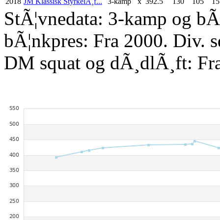
2018
JM Klassisk StyrkelÃ¸f...
3-kamp
x
392.5
130
105
15
StÃ¦vnedata: 3-kamp og bÃ¦
bÃ¦nkpres: Fra 2000. Div. 
DM squat og dÃ¸dlÃ¸ft: Fr