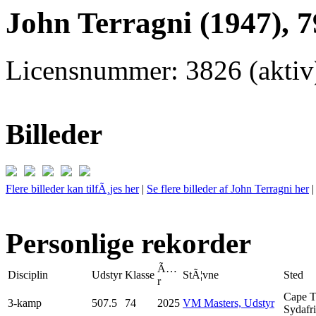
John Terragni (1947), 
Licensnummer: 3826 (aktiv
Billeder
Flere billeder kan tilfÃ¸jes her
|
Se flere billeder af John Terragni her
Personlige rekorder
Ã…
Disciplin
Udstyr
Klasse
StÃ¦vne
Sted
r
Cape 
3-kamp
507.5
74
2025
VM Masters, Udstyr
Sydafr