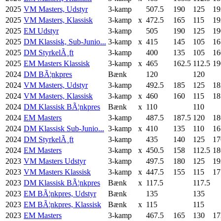
2025
VM Masters, Udstyr
3-kamp
507.5
190
125
19
2025
VM Masters, Klassisk
3-kamp
x
472.5
165
115
19
2025
EM Udstyr
3-kamp
505
190
125
19
2025
DM Klassisk, Sub-Junio...
3-kamp
x
415
145
105
16
2025
DM StyrkelÃ¸ft
3-kamp
400
135
105
16
2025
EM Masters Klassisk
3-kamp
x
465
162.5
112.5
19
2024
DM BÃ¦nkpres
Bænk
120
120
2024
VM Masters, Udstyr
3-kamp
492.5
185
125
18
2024
VM Masters, Klassisk
3-kamp
x
460
160
115
18
2024
DM Klassisk BÃ¦nkpres
Bænk
x
110
110
2024
EM Masters
3-kamp
487.5
187.5
120
18
2024
DM Klassisk Sub-Junio...
3-kamp
x
410
135
110
16
2024
DM StyrkelÃ¸ft
3-kamp
435
140
125
17
2024
EM Masters
3-kamp
x
450.5
158
112.5
18
2023
VM Masters Udstyr
3-kamp
497.5
180
125
19
2023
VM Masters Klassisk
3-kamp
x
447.5
155
115
17
2023
DM Klassisk BÃ¦nkpres
Bænk
x
117.5
117.5
2023
EM BÃ¦nkpres, Udstyr
Bænk
135
135
2023
EM BÃ¦nkpres, Klassisk
Bænk
x
115
115
2023
EM Masters
3-kamp
467.5
165
130
17