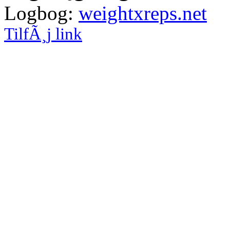
Logbog:
weightxreps.net
TilfÃ¸j link