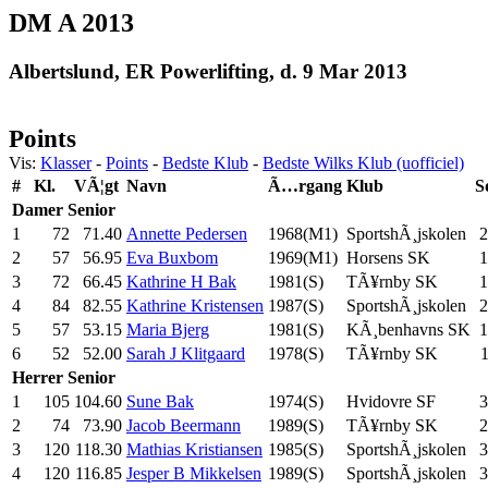
DM A 2013
Albertslund, ER Powerlifting, d. 9 Mar 2013
Points
Vis:
Klasser
-
Points
-
Bedste Klub
-
Bedste Wilks Klub (uofficiel)
#
Kl.
VÃ¦gt
Navn
Ã…rgang
Klub
S
Damer
Senior
1
72
71.40
Annette Pedersen
1968(M1)
SportshÃ¸jskolen
2
2
57
56.95
Eva Buxbom
1969(M1)
Horsens SK
1
3
72
66.45
Kathrine H Bak
1981(S)
TÃ¥rnby SK
1
4
84
82.55
Kathrine Kristensen
1987(S)
SportshÃ¸jskolen
2
5
57
53.15
Maria Bjerg
1981(S)
KÃ¸benhavns SK
1
6
52
52.00
Sarah J Klitgaard
1978(S)
TÃ¥rnby SK
Herrer
Senior
1
105
104.60
Sune Bak
1974(S)
Hvidovre SF
3
2
74
73.90
Jacob Beermann
1989(S)
TÃ¥rnby SK
2
3
120
118.30
Mathias Kristiansen
1985(S)
SportshÃ¸jskolen
3
4
120
116.85
Jesper B Mikkelsen
1989(S)
SportshÃ¸jskolen
3