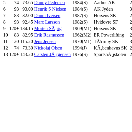
5
74
73.65
Danny Pedersen
1984(S)
Aarhus AK
2
6
93
93.00
Henrik S Nielsen
1984(S)
AK Jyden
3
7
83
82.00
Danni Iversen
1987(S)
Horsens SK
2
8
93
92.45
Marc Larsson
1982(S)
Hvidovre SF
2
9
120+
134.15
Morten SÃ¸rig
1969(M1)
Horsens SK
3
10
83
82.95
Erik Rasmussen
1962(M2)
ER Powerlifting
2
11
120
115.20
Jens Jepsen
1970(M1)
TÃ¥rnby SK
3
12
74
73.30
Nickolaj Olsen
1994(J)
KÃ¸benhavns SK
2
13
120+
143.20
Carsten JÃ¸rgensen
1976(S)
SportshÃ¸jskolen
2