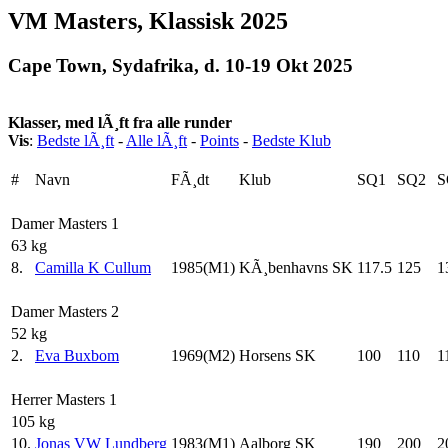
VM Masters, Klassisk 2025
Cape Town, Sydafrika, d. 10-19 Okt 2025
Klasser, med lÃ¸ft fra alle runder
Vis
:
Bedste lÃ¸ft
-
Alle lÃ¸ft
-
Points
-
Bedste Klub
#
Navn
FÃ¸dt
Klub
SQ1
SQ2
S
Damer Masters 1
63 kg
8.
Camilla K Cullum
1985(M1)
KÃ¸benhavns SK
117.5
125
1
Damer Masters 2
52 kg
2.
Eva Buxbom
1969(M2)
Horsens SK
100
110
1
Herrer Masters 1
105 kg
10.
Jonas VW Lundberg
1983(M1)
Aalborg SK
190
200
2