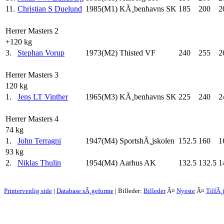
11.
Christian S Duelund
1985(M1)
KÃ¸benhavns SK
185
200
2
Herrer Masters 2
+120 kg
3.
Stephan Vorup
1973(M2)
Thisted VF
240
255
2
Herrer Masters 3
120 kg
1.
Jens LT Vinther
1965(M3)
KÃ¸benhavns SK
225
240
2
Herrer Masters 4
74 kg
1.
John Terragni
1947(M4)
SportshÃ¸jskolen
152.5
160
1
93 kg
2.
Niklas Thulin
1954(M4)
Aarhus AK
132.5
132.5
1
Printervenlig side
|
Database sÃ¸geforme
| Billeder:
Billeder
Â¤
Nyeste
Â¤
TilfÃ¸