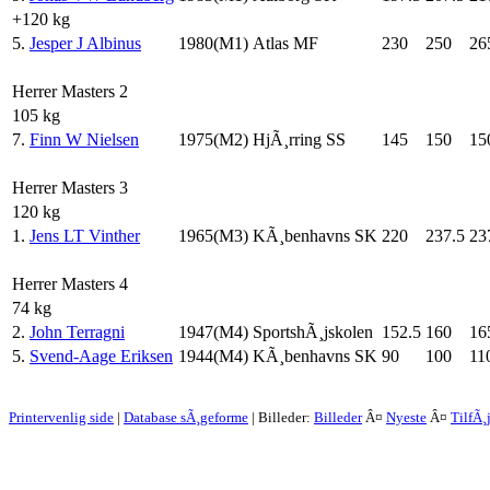
+120 kg
5.
Jesper J Albinus
1980(M1)
Atlas MF
230
250
26
Herrer Masters 2
105 kg
7.
Finn W Nielsen
1975(M2)
HjÃ¸rring SS
145
150
15
Herrer Masters 3
120 kg
1.
Jens LT Vinther
1965(M3)
KÃ¸benhavns SK
220
237.5
23
Herrer Masters 4
74 kg
2.
John Terragni
1947(M4)
SportshÃ¸jskolen
152.5
160
16
5.
Svend-Aage Eriksen
1944(M4)
KÃ¸benhavns SK
90
100
11
Printervenlig side
|
Database sÃ¸geforme
| Billeder:
Billeder
Â¤
Nyeste
Â¤
TilfÃ¸