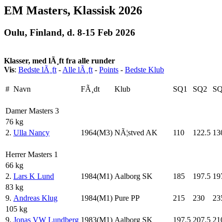
EM Masters, Klassisk 2026
Oulu, Finland, d. 8-15 Feb 2026
Klasser, med lÃ¸ft fra alle runder
Vis
:
Bedste lÃ¸ft
-
Alle lÃ¸ft
-
Points
-
Bedste Klub
#
Navn
FÃ¸dt
Klub
SQ1
SQ2
S
Damer Masters 3
76 kg
2.
Ulla Nancy
1964(M3)
NÃ¦stved AK
110
122.5
13
Herrer Masters 1
66 kg
2.
Lars K Lund
1984(M1)
Aalborg SK
185
197.5
19
83 kg
9.
Andreas Klug
1984(M1)
Pure PP
215
230
23
105 kg
9.
Jonas VW Lundberg
1983(M1)
Aalborg SK
197.5
207.5
21