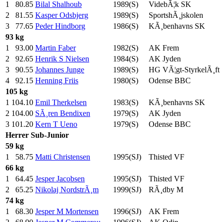
1
80.85
Bilal Shalhoub
1989(S)
VidebÃ¦k SK
2
81.55
Kasper Odsbjerg
1989(S)
SportshÃ¸jskolen
3
77.65
Peder Hindborg
1986(S)
KÃ¸benhavns SK
93 kg
1
93.00
Martin Faber
1982(S)
AK Frem
2
92.65
Henrik S Nielsen
1984(S)
AK Jyden
3
90.55
Johannes Junge
1989(S)
HG VÃ¦gt-StyrkelÃ¸ft
4
92.15
Henning Friis
1980(S)
Odense BBC
105 kg
1
104.10
Emil Therkelsen
1983(S)
KÃ¸benhavns SK
2
104.00
SÃ¸ren Bendixen
1979(S)
AK Jyden
3
101.20
Kern T Ueno
1979(S)
Odense BBC
Herrer
Sub-Junior
59 kg
1
58.75
Matti Christensen
1995(SJ)
Thisted VF
66 kg
1
64.45
Jesper Jacobsen
1995(SJ)
Thisted VF
2
65.25
Nikolaj NordstrÃ¸m
1999(SJ)
RÃ¸dby M
74 kg
1
68.30
Jesper M Mortensen
1996(SJ)
AK Frem