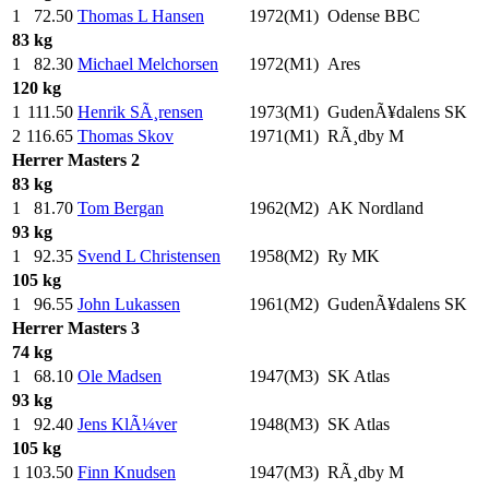
1
72.50
Thomas L Hansen
1972(M1)
Odense BBC
83 kg
1
82.30
Michael Melchorsen
1972(M1)
Ares
120 kg
1
111.50
Henrik SÃ¸rensen
1973(M1)
GudenÃ¥dalens SK
2
116.65
Thomas Skov
1971(M1)
RÃ¸dby M
Herrer
Masters 2
83 kg
1
81.70
Tom Bergan
1962(M2)
AK Nordland
93 kg
1
92.35
Svend L Christensen
1958(M2)
Ry MK
105 kg
1
96.55
John Lukassen
1961(M2)
GudenÃ¥dalens SK
Herrer
Masters 3
74 kg
1
68.10
Ole Madsen
1947(M3)
SK Atlas
93 kg
1
92.40
Jens KlÃ¼ver
1948(M3)
SK Atlas
105 kg
1
103.50
Finn Knudsen
1947(M3)
RÃ¸dby M