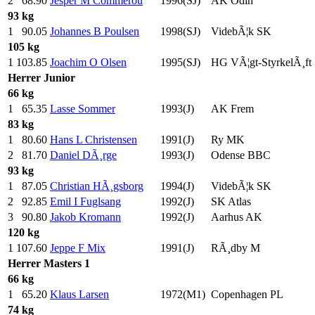
2
68.90
Jesper M Commerou
1996(SJ)
AK Odin
93 kg
1
90.05
Johannes B Poulsen
1998(SJ)
VidebÃ¦k SK
105 kg
1
103.85
Joachim O Olsen
1995(SJ)
HG VÃ¦gt-StyrkelÃ¸ft
Herrer
Junior
66 kg
1
65.35
Lasse Sommer
1993(J)
AK Frem
83 kg
1
80.60
Hans L Christensen
1991(J)
Ry MK
2
81.70
Daniel DÃ¸rge
1993(J)
Odense BBC
93 kg
1
87.05
Christian HÃ¸gsborg
1994(J)
VidebÃ¦k SK
2
92.85
Emil I Fuglsang
1992(J)
SK Atlas
3
90.80
Jakob Kromann
1992(J)
Aarhus AK
120 kg
1
107.60
Jeppe F Mix
1991(J)
RÃ¸dby M
Herrer
Masters 1
66 kg
1
65.20
Klaus Larsen
1972(M1)
Copenhagen PL
74 kg