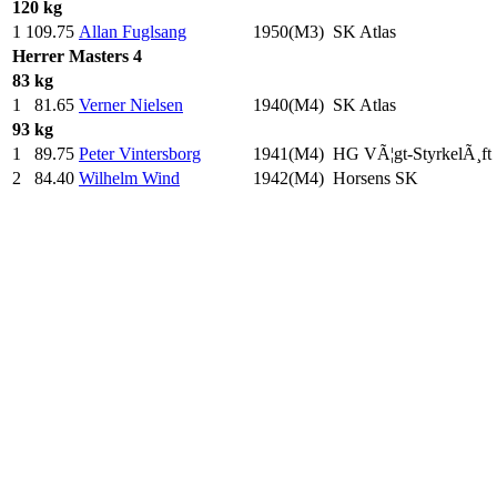
120 kg
1
109.75
Allan Fuglsang
1950(M3)
SK Atlas
Herrer
Masters 4
83 kg
1
81.65
Verner Nielsen
1940(M4)
SK Atlas
93 kg
1
89.75
Peter Vintersborg
1941(M4)
HG VÃ¦gt-StyrkelÃ¸ft
2
84.40
Wilhelm Wind
1942(M4)
Horsens SK