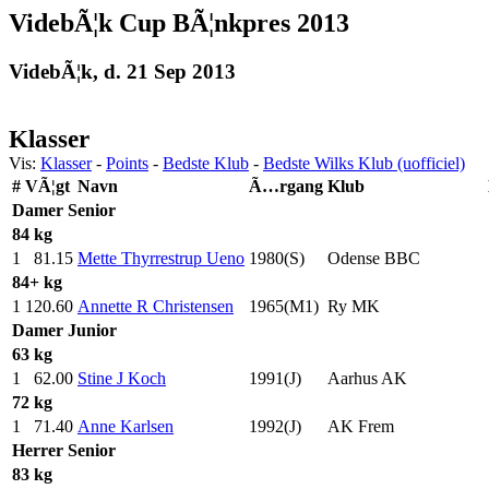
VidebÃ¦k Cup BÃ¦nkpres 2013
VidebÃ¦k, d. 21 Sep 2013
Klasser
Vis:
Klasser
-
Points
-
Bedste Klub
-
Bedste Wilks Klub (uofficiel)
#
VÃ¦gt
Navn
Ã…rgang
Klub
Damer
Senior
84 kg
1
81.15
Mette Thyrrestrup Ueno
1980(S)
Odense BBC
84+ kg
1
120.60
Annette R Christensen
1965(M1)
Ry MK
Damer
Junior
63 kg
1
62.00
Stine J Koch
1991(J)
Aarhus AK
72 kg
1
71.40
Anne Karlsen
1992(J)
AK Frem
Herrer
Senior
83 kg