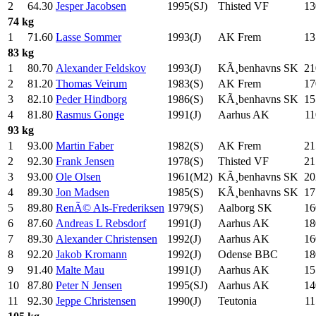
2
64.30
Jesper Jacobsen
1995(SJ)
Thisted VF
13
74 kg
1
71.60
Lasse Sommer
1993(J)
AK Frem
13
83 kg
1
80.70
Alexander Feldskov
1993(J)
KÃ¸benhavns SK
21
2
81.20
Thomas Veirum
1983(S)
AK Frem
17
3
82.10
Peder Hindborg
1986(S)
KÃ¸benhavns SK
15
4
81.80
Rasmus Gonge
1991(J)
Aarhus AK
11
93 kg
1
93.00
Martin Faber
1982(S)
AK Frem
21
2
92.30
Frank Jensen
1978(S)
Thisted VF
21
3
93.00
Ole Olsen
1961(M2)
KÃ¸benhavns SK
20
4
89.30
Jon Madsen
1985(S)
KÃ¸benhavns SK
17
5
89.80
RenÃ© Als-Frederiksen
1979(S)
Aalborg SK
16
6
87.60
Andreas L Rebsdorf
1991(J)
Aarhus AK
18
7
89.30
Alexander Christensen
1992(J)
Aarhus AK
16
8
92.20
Jakob Kromann
1992(J)
Odense BBC
18
9
91.40
Malte Mau
1991(J)
Aarhus AK
15
10
87.80
Peter N Jensen
1995(SJ)
Aarhus AK
14
11
92.30
Jeppe Christensen
1990(J)
Teutonia
11