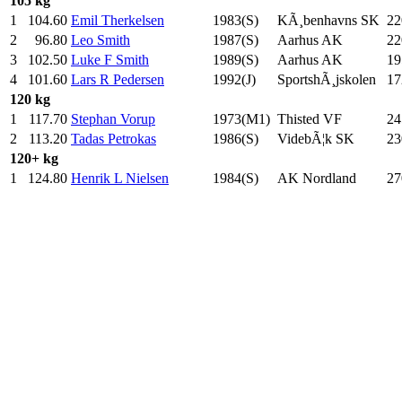
105 kg
1
104.60
Emil Therkelsen
1983(S)
KÃ¸benhavns SK
22
2
96.80
Leo Smith
1987(S)
Aarhus AK
22
3
102.50
Luke F Smith
1989(S)
Aarhus AK
19
4
101.60
Lars R Pedersen
1992(J)
SportshÃ¸jskolen
17
120 kg
1
117.70
Stephan Vorup
1973(M1)
Thisted VF
24
2
113.20
Tadas Petrokas
1986(S)
VidebÃ¦k SK
23
120+ kg
1
124.80
Henrik L Nielsen
1984(S)
AK Nordland
27