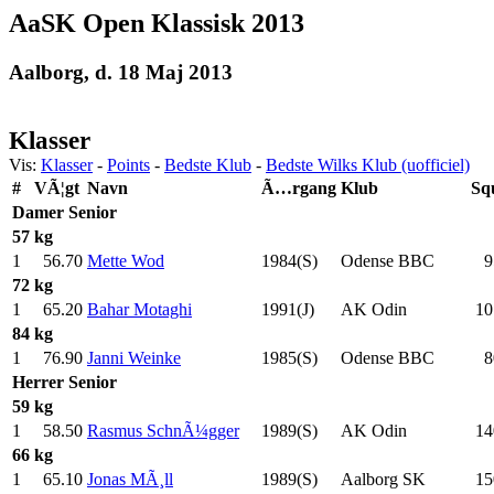
AaSK Open Klassisk 2013
Aalborg, d. 18 Maj 2013
Klasser
Vis:
Klasser
-
Points
-
Bedste Klub
-
Bedste Wilks Klub (uofficiel)
#
VÃ¦gt
Navn
Ã…rgang
Klub
Sq
Damer
Senior
57 kg
1
56.70
Mette Wod
1984(S)
Odense BBC
9
72 kg
1
65.20
Bahar Motaghi
1991(J)
AK Odin
10
84 kg
1
76.90
Janni Weinke
1985(S)
Odense BBC
8
Herrer
Senior
59 kg
1
58.50
Rasmus SchnÃ¼gger
1989(S)
AK Odin
14
66 kg
1
65.10
Jonas MÃ¸ll
1989(S)
Aalborg SK
15