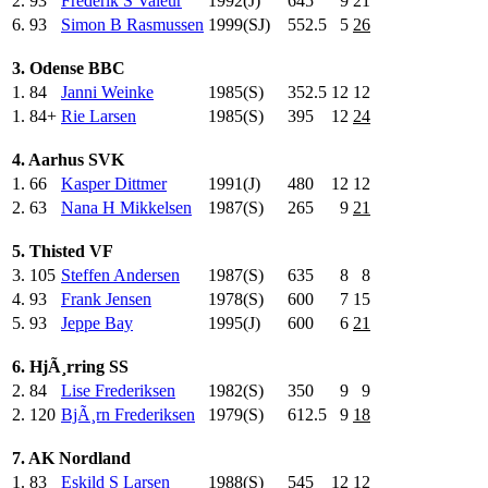
2.
93
Frederik S Valeur
1992(J)
645
.0
9
21
6.
93
Simon B Rasmussen
1999(SJ)
552.5
5
26
3. Odense BBC
1.
84
Janni Weinke
1985(S)
352.5
12
12
1.
84+
Rie Larsen
1985(S)
395
.0
12
24
4. Aarhus SVK
1.
66
Kasper Dittmer
1991(J)
480
.0
12
12
2.
63
Nana H Mikkelsen
1987(S)
265
.0
9
21
5. Thisted VF
3.
105
Steffen Andersen
1987(S)
635
.0
8
8
4.
93
Frank Jensen
1978(S)
600
.0
7
15
5.
93
Jeppe Bay
1995(J)
600
.0
6
21
6. HjÃ¸rring SS
2.
84
Lise Frederiksen
1982(S)
350
.0
9
9
2.
120
BjÃ¸rn Frederiksen
1979(S)
612.5
9
18
7. AK Nordland
1.
83
Eskild S Larsen
1988(S)
545
.0
12
12