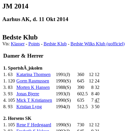
JM 2014
Aarhus AK, d. 11 Okt 2014
Bedste Klub
Vis:
Klasser
-
Points
-
Bedste Klub
-
Bedste Wilks Klub (uofficiel)
Damer & Herrer
1. SportshÃ¸jskolen
1.
63
Katarina Thomsen
1991(J)
360
.0
12
12
1.
120
Gorm Rasmussen
1990(S)
645
.0
12
24
3.
83
Morten K Hansen
1988(S)
390
.0
8
32
3.
93
Jonas Bjerre
1993(J)
602.5
8
40
4.
105
Mick T Kristiansen
1990(S)
635
.0
7
47
8.
93
Kristian Lyng
1994(J)
512.5
3
50
2. Horsens SK
1.
105
Rene F Hedegaard
1990(S)
730
.0
12
12