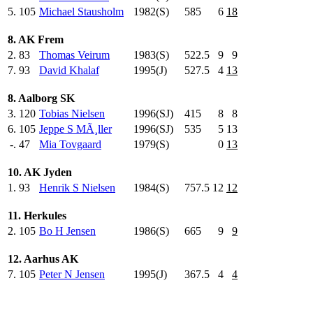
5.
105
Michael Stausholm
1982(S)
585
.0
6
18
8. AK Frem
2.
83
Thomas Veirum
1983(S)
522.5
9
9
7.
93
David Khalaf
1995(J)
527.5
4
13
8. Aalborg SK
3.
120
Tobias Nielsen
1996(SJ)
415
.0
8
8
6.
105
Jeppe S MÃ¸ller
1996(SJ)
535
.0
5
13
-.
47
Mia Tovgaard
1979(S)
0
13
10. AK Jyden
1.
93
Henrik S Nielsen
1984(S)
757.5
12
12
11. Herkules
2.
105
Bo H Jensen
1986(S)
665
.0
9
9
12. Aarhus AK
7.
105
Peter N Jensen
1995(J)
367.5
4
4