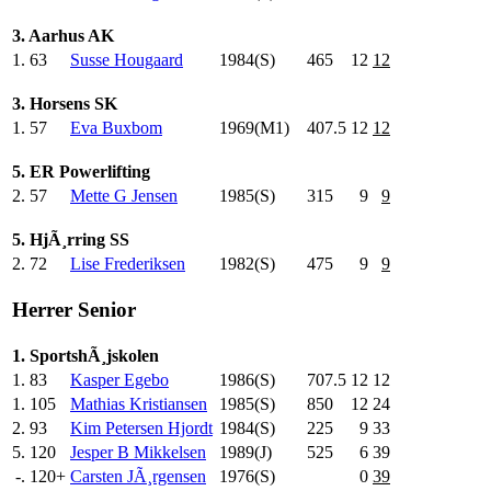
3. Aarhus AK
1.
63
Susse Hougaard
1984(S)
465
.0
12
12
3. Horsens SK
1.
57
Eva Buxbom
1969(M1)
407.5
12
12
5. ER Powerlifting
2.
57
Mette G Jensen
1985(S)
315
.0
9
9
5. HjÃ¸rring SS
2.
72
Lise Frederiksen
1982(S)
475
.0
9
9
Herrer Senior
1. SportshÃ¸jskolen
1.
83
Kasper Egebo
1986(S)
707.5
12
12
1.
105
Mathias Kristiansen
1985(S)
850
.0
12
24
2.
93
Kim Petersen Hjordt
1984(S)
225
.0
9
33
5.
120
Jesper B Mikkelsen
1989(J)
525
.0
6
39
-.
120+
Carsten JÃ¸rgensen
1976(S)
0
39