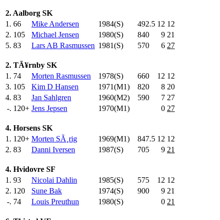
2. Aalborg SK
1.
66
Mike Andersen
1984(S)
492.5
12
12
2.
105
Michael Jensen
1980(S)
840
.0
9
21
5.
83
Lars AB Rasmussen
1981(S)
570
.0
6
27
2. TÃ¥rnby SK
1.
74
Morten Rasmussen
1978(S)
660
.0
12
12
3.
105
Kim D Hansen
1971(M1)
820
.0
8
20
4.
83
Jan Sahlgren
1960(M2)
590
.0
7
27
-.
120+
Jens Jepsen
1970(M1)
0
27
4. Horsens SK
1.
120+
Morten SÃ¸rig
1969(M1)
847.5
12
12
2.
83
Danni Iversen
1987(S)
705
.0
9
21
4. Hvidovre SF
1.
93
Nicolai Dahlin
1985(S)
575
.0
12
12
2.
120
Sune Bak
1974(S)
900
.0
9
21
-.
74
Louis Preuthun
1980(S)
0
21