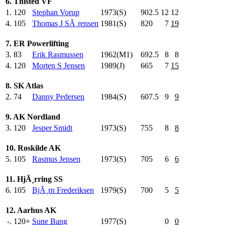
6. Thisted VF
1.
120
Stephan Vorup
1973(S)
902.5
12
12
4.
105
Thomas J SÃ¸rensen
1981(S)
820
.0
7
19
7. ER Powerlifting
3.
83
Erik Rasmussen
1962(M1)
692.5
8
8
4.
120
Morten S Jensen
1989(J)
665
.0
7
15
8. SK Atlas
2.
74
Danny Pedersen
1984(S)
607.5
9
9
9. AK Nordland
3.
120
Jesper Smidt
1973(S)
755
.0
8
8
10. Roskilde AK
5.
105
Rasmus Jensen
1973(S)
705
.0
6
6
11. HjÃ¸rring SS
6.
105
BjÃ¸rn Frederiksen
1979(S)
700
.0
5
5
12. Aarhus AK
-.
120+
Sune Bang
1977(S)
0
0