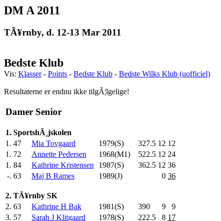
DM A 2011
TÃ¥rnby, d. 12-13 Mar 2011
Bedste Klub
Vis:
Klasser
-
Points
-
Bedste Klub
-
Bedste Wilks Klub (uofficiel)
Resultaterne er endnu ikke tilgÃ¦lgelige!
Damer Senior
1. SportshÃ¸jskolen
1.
47
Mia Tovgaard
1979(S)
327.5
12
12
1.
72
Annette Pedersen
1968(M1)
522.5
12
24
1.
84
Kathrine Kristensen
1987(S)
362.5
12
36
-.
63
Maj B Rames
1989(J)
0
36
2. TÃ¥rnby SK
2.
63
Kathrine H Bak
1981(S)
390
.0
9
9
3.
57
Sarah J Klitgaard
1978(S)
222.5
8
17