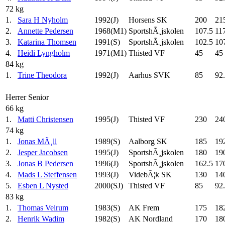
72 kg
1.
Sara H Nyholm
1992(J)
Horsens SK
200
21
2.
Annette Pedersen
1968(M1)
SportshÃ¸jskolen
107.5
11
3.
Katarina Thomsen
1991(S)
SportshÃ¸jskolen
102.5
10
4.
Heidi Lyngholm
1971(M1)
Thisted VF
45
45
84 kg
1.
Trine Theodora
1992(J)
Aarhus SVK
85
92
Herrer Senior
66 kg
1.
Matti Christensen
1995(J)
Thisted VF
230
24
74 kg
1.
Jonas MÃ¸ll
1989(S)
Aalborg SK
185
19
2.
Jesper Jacobsen
1995(J)
SportshÃ¸jskolen
180
19
3.
Jonas B Pedersen
1996(J)
SportshÃ¸jskolen
162.5
17
4.
Mads L Steffensen
1993(J)
VidebÃ¦k SK
130
14
5.
Esben L Nysted
2000(SJ)
Thisted VF
85
92
83 kg
1.
Thomas Veirum
1983(S)
AK Frem
175
18
2.
Henrik Wadim
1982(S)
AK Nordland
170
18