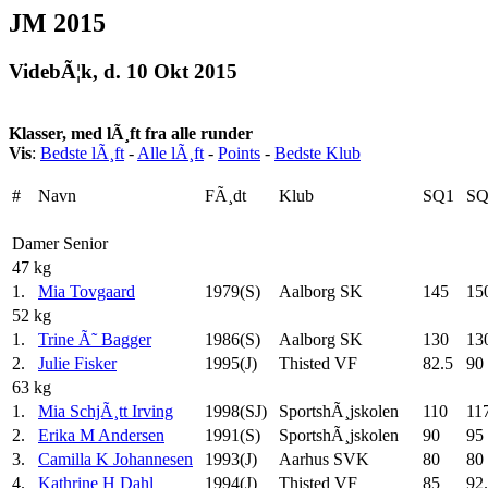
JM 2015
VidebÃ¦k, d. 10 Okt 2015
Klasser, med lÃ¸ft fra alle runder
Vis
:
Bedste lÃ¸ft
-
Alle lÃ¸ft
-
Points
-
Bedste Klub
#
Navn
FÃ¸dt
Klub
SQ1
SQ
Damer Senior
47 kg
1.
Mia Tovgaard
1979(S)
Aalborg SK
145
15
52 kg
1.
Trine Ã˜ Bagger
1986(S)
Aalborg SK
130
13
2.
Julie Fisker
1995(J)
Thisted VF
82.5
90
63 kg
1.
Mia SchjÃ¸tt Irving
1998(SJ)
SportshÃ¸jskolen
110
11
2.
Erika M Andersen
1991(S)
SportshÃ¸jskolen
90
95
3.
Camilla K Johannesen
1993(J)
Aarhus SVK
80
80
4.
Kathrine H Dahl
1994(J)
Thisted VF
85
92