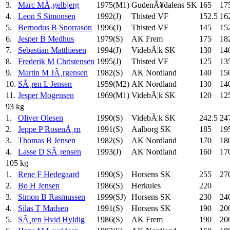
3.
Marc MÃ¸gelbjerg
1975(M1)
GudenÃ¥dalens SK
165
17
4.
Leon S Simonsen
1992(J)
Thisted VF
152.5
16
5.
Bernodus B Snorrason
1996(J)
Thisted VF
145
15
6.
Jesper B Medhus
1979(S)
AK Frem
175
18
7.
Sebastian Matthiesen
1994(J)
VidebÃ¦k SK
130
14
8.
Frederik M Christensen
1995(J)
Thisted VF
125
13
9.
Martin M JÃ¸rgensen
1982(S)
AK Nordland
140
15
10.
SÃ¸ren L Jensen
1959(M2)
AK Nordland
130
14
11.
Jesper Mogensen
1969(M1)
VidebÃ¦k SK
120
12
93 kg
1.
Oliver Olesen
1990(S)
VidebÃ¦k SK
242.5
24
2.
Jeppe P RosenÃ¸rn
1991(S)
Aalborg SK
185
19
3.
Thomas B Jensen
1982(S)
AK Nordland
170
18
4.
Lasse D SÃ¸rensen
1993(J)
AK Nordland
160
17
105 kg
1.
Rene F Hedegaard
1990(S)
Horsens SK
255
27
2.
Bo H Jensen
1986(S)
Herkules
220
3.
Simon B Rasmussen
1999(SJ)
Horsens SK
230
24
4.
Silas T Madsen
1991(S)
Horsens SK
190
20
5.
SÃ¸ren Hvid Hyldig
1986(S)
AK Frem
190
20