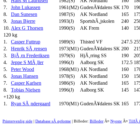
6.
Hans M Lauridsen
1982(S)
AK Nordland
160
18
7.
John Lukassen
1961(M2)
GudenÃ¥dalens SK
170
19
8.
Dan Sunesen
1987(S)
AK Nordland
165
17
9.
Jonas Bjerre
1993(J)
SportshÃ¸jskolen
240
25
10.
Alex G Thorsen
1990(S)
AK Frem
140
15
120 kg
1.
Casper Futtrup
1989(S)
Thisted VF
247.5
25
2.
Henrik SÃ¸rensen
1973(M1)
GudenÃ¥dalens SK
200
21
3.
BjÃ¸rn Frederiksen
1979(S)
HjÃ¸rring SS
190
20
4.
Jeppe S MÃ¸ller
1996(J)
Aalborg SK
172.5
18
5.
Peter Wood
1968(M1)
AK Nordland
160
17
6.
Jonas Hansen
1978(S)
AK Nordland
150
15
7.
Casper Karlsen
1986(S)
AK Nordland
165
17
8.
Tobias Nielsen
1996(J)
Aalborg SK
145
14
+120 kg
1.
Ryan SÃ¸ndergaard
1970(M1)
GudenÃ¥dalens SK
165
17
Printervenlig side
|
Database sÃ¸geforme
| Billeder:
Billeder
Â¤
Nyeste
Â¤
TilfÃ¸