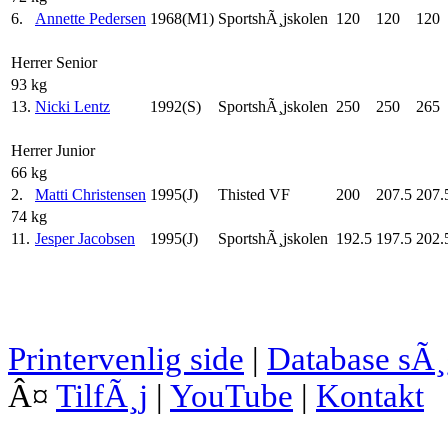
6.
Annette Pedersen
1968(M1)
SportshÃ¸jskolen
120
120
120
Herrer Senior
93 kg
13.
Nicki Lentz
1992(S)
SportshÃ¸jskolen
250
250
265
Herrer Junior
66 kg
2.
Matti Christensen
1995(J)
Thisted VF
200
207.5
207.
74 kg
11.
Jesper Jacobsen
1995(J)
SportshÃ¸jskolen
192.5
197.5
202.
Printervenlig side
|
Database sÃ
Â¤
TilfÃ¸j
|
YouTube
|
Kontakt