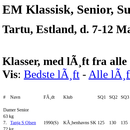
EM Klassisk, Senior, S
Tartu, Estland, d. 7-12 M
Klasser, med lÃ¸ft fra all
Vis
:
Bedste lÃ¸ft
-
Alle lÃ¸f
#
Navn
FÃ¸dt
Klub
SQ1
SQ2
SQ3
Damer Senior
63 kg
7.
Tanja S Olsen
1990(S)
KÃ¸benhavns SK
125
130
135
72 kg