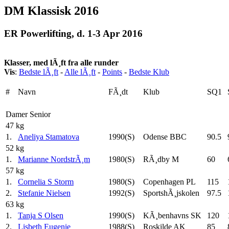
DM Klassisk 2016
ER Powerlifting, d. 1-3 Apr 2016
Klasser, med lÃ¸ft fra alle runder
Vis
:
Bedste lÃ¸ft
-
Alle lÃ¸ft
-
Points
-
Bedste Klub
#
Navn
FÃ¸dt
Klub
SQ1
Damer Senior
47 kg
1.
Aneliya Stamatova
1990(S)
Odense BBC
90.5
52 kg
1.
Marianne NordstrÃ¸m
1980(S)
RÃ¸dby M
60
57 kg
1.
Cornelia S Storm
1980(S)
Copenhagen PL
115
2.
Stefanie Nielsen
1992(S)
SportshÃ¸jskolen
97.5
63 kg
1.
Tanja S Olsen
1990(S)
KÃ¸benhavns SK
120
2.
Lisbeth Eugenie
1988(S)
Roskilde AK
85