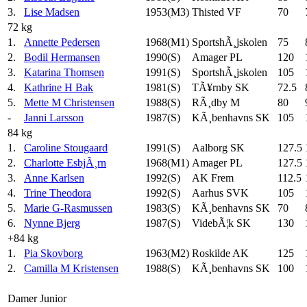
3.
Lise Madsen
1953(M3)
Thisted VF
70
72 kg
1.
Annette Pedersen
1968(M1)
SportshÃ¸jskolen
75
2.
Bodil Hermansen
1990(S)
Amager PL
120
3.
Katarina Thomsen
1991(S)
SportshÃ¸jskolen
105
4.
Kathrine H Bak
1981(S)
TÃ¥rnby SK
72.5
5.
Mette M Christensen
1988(S)
RÃ¸dby M
80
-
Janni Larsson
1987(S)
KÃ¸benhavns SK
105
84 kg
1.
Caroline Stougaard
1991(S)
Aalborg SK
127.5
2.
Charlotte EsbjÃ¸rn
1968(M1)
Amager PL
127.5
3.
Anne Karlsen
1992(S)
AK Frem
112.5
4.
Trine Theodora
1992(S)
Aarhus SVK
105
5.
Marie G-Rasmussen
1983(S)
KÃ¸benhavns SK
70
6.
Nynne Bjerg
1987(S)
VidebÃ¦k SK
130
+84 kg
1.
Pia Skovborg
1963(M2)
Roskilde AK
125
2.
Camilla M Kristensen
1988(S)
KÃ¸benhavns SK
100
Damer Junior