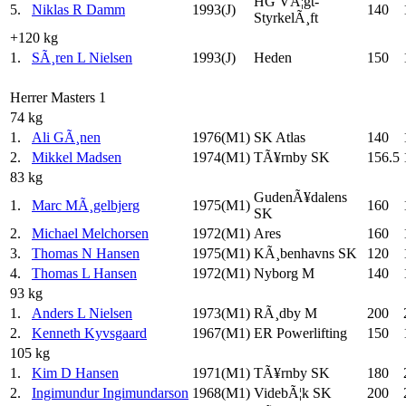
HG VÃ¦gt-
5.
Niklas R Damm
1993(J)
140
StyrkelÃ¸ft
+120 kg
1.
SÃ¸ren L Nielsen
1993(J)
Heden
150
Herrer Masters 1
74 kg
1.
Ali GÃ¸nen
1976(M1)
SK Atlas
140
2.
Mikkel Madsen
1974(M1)
TÃ¥rnby SK
156.5
83 kg
GudenÃ¥dalens
1.
Marc MÃ¸gelbjerg
1975(M1)
160
SK
2.
Michael Melchorsen
1972(M1)
Ares
160
3.
Thomas N Hansen
1975(M1)
KÃ¸benhavns SK
120
4.
Thomas L Hansen
1972(M1)
Nyborg M
140
93 kg
1.
Anders L Nielsen
1973(M1)
RÃ¸dby M
200
2.
Kenneth Kyvsgaard
1967(M1)
ER Powerlifting
150
105 kg
1.
Kim D Hansen
1971(M1)
TÃ¥rnby SK
180
2.
Ingimundur Ingimundarson
1968(M1)
VidebÃ¦k SK
200