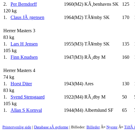
2.
Per Berndorff
1960(M2)
KÃ¸benhavns SK
125
120 kg
1.
Claus JÃ¸rgensen
1964(M2)
TÃ¥rnby SK
170
Herrer Masters 3
83 kg
1.
Lars H Jensen
1955(M3)
TÃ¥rnby SK
135
105 kg
1.
Finn Knudsen
1947(M3)
RÃ¸dby M
160
Herrer Masters 4
74 kg
1.
Horst Diter
1943(M4)
Ares
130
83 kg
1.
Svend Stensgaard
1922(M4)
RÃ¸dby M
50
105 kg
1.
Allan S Kornval
1944(M4)
Albertslund SF
65
Printervenlig side
|
Database sÃ¸geforme
| Billeder:
Billeder
Â¤
Nyeste
Â¤
TilfÃ¸