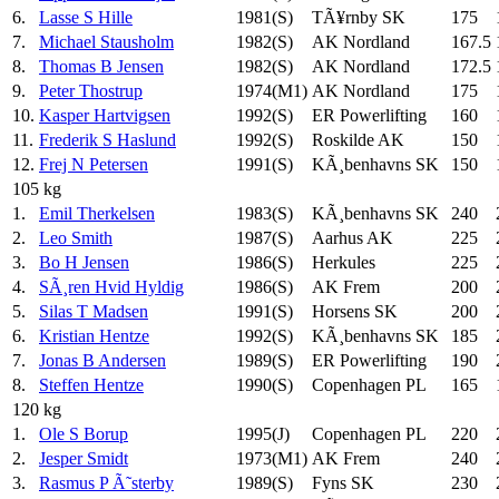
6.
Lasse S Hille
1981(S)
TÃ¥rnby SK
175
7.
Michael Stausholm
1982(S)
AK Nordland
167.5
8.
Thomas B Jensen
1982(S)
AK Nordland
172.5
9.
Peter Thostrup
1974(M1)
AK Nordland
175
10.
Kasper Hartvigsen
1992(S)
ER Powerlifting
160
11.
Frederik S Haslund
1992(S)
Roskilde AK
150
12.
Frej N Petersen
1991(S)
KÃ¸benhavns SK
150
105 kg
1.
Emil Therkelsen
1983(S)
KÃ¸benhavns SK
240
2.
Leo Smith
1987(S)
Aarhus AK
225
3.
Bo H Jensen
1986(S)
Herkules
225
4.
SÃ¸ren Hvid Hyldig
1986(S)
AK Frem
200
5.
Silas T Madsen
1991(S)
Horsens SK
200
6.
Kristian Hentze
1992(S)
KÃ¸benhavns SK
185
7.
Jonas B Andersen
1989(S)
ER Powerlifting
190
8.
Steffen Hentze
1990(S)
Copenhagen PL
165
120 kg
1.
Ole S Borup
1995(J)
Copenhagen PL
220
2.
Jesper Smidt
1973(M1)
AK Frem
240
3.
Rasmus P Ã˜sterby
1989(S)
Fyns SK
230