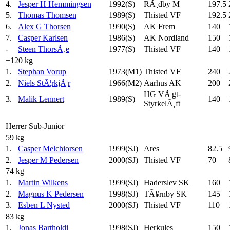
4.
Jesper H Hemmingsen
1992(S)
RÃ¸dby M
197.5
5.
Thomas Thomsen
1989(S)
Thisted VF
192.5
6.
Alex G Thorsen
1990(S)
AK Frem
140
7.
Casper Karlsen
1986(S)
AK Nordland
150
-
Steen ThorsÃ¸e
1977(S)
Thisted VF
140
+120 kg
1.
Stephan Vorup
1973(M1)
Thisted VF
240
2.
Niels StÃ¦rkjÃ¦r
1966(M2)
Aarhus AK
200
HG VÃ¦gt-
3.
Malik Lennert
1989(S)
140
StyrkelÃ¸ft
Herrer Sub-Junior
59 kg
1.
Casper Melchiorsen
1999(SJ)
Ares
82.5
2.
Jesper M Pedersen
2000(SJ)
Thisted VF
70
74 kg
1.
Martin Wilkens
1999(SJ)
Haderslev SK
160
2.
Magnus K Pedersen
1998(SJ)
TÃ¥rnby SK
145
3.
Esben L Nysted
2000(SJ)
Thisted VF
110
83 kg
1.
Jonas Bartholdi
1998(SJ)
Herkules
150