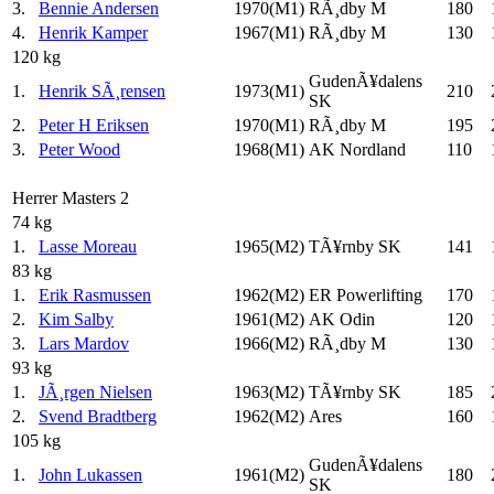
3.
Bennie Andersen
1970(M1)
RÃ¸dby M
180
4.
Henrik Kamper
1967(M1)
RÃ¸dby M
130
120 kg
GudenÃ¥dalens
1.
Henrik SÃ¸rensen
1973(M1)
210
SK
2.
Peter H Eriksen
1970(M1)
RÃ¸dby M
195
3.
Peter Wood
1968(M1)
AK Nordland
110
Herrer Masters 2
74 kg
1.
Lasse Moreau
1965(M2)
TÃ¥rnby SK
141
83 kg
1.
Erik Rasmussen
1962(M2)
ER Powerlifting
170
2.
Kim Salby
1961(M2)
AK Odin
120
3.
Lars Mardov
1966(M2)
RÃ¸dby M
130
93 kg
1.
JÃ¸rgen Nielsen
1963(M2)
TÃ¥rnby SK
185
2.
Svend Bradtberg
1962(M2)
Ares
160
105 kg
GudenÃ¥dalens
1.
John Lukassen
1961(M2)
180
SK