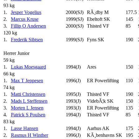
93 kg
1.
Jesper Vogelius
2000(SJ)
RÃ¸dby M
177.5
2.
Marcus Kruse
1999(SJ)
Ebeltoft SK
145
3.
Fillip O Andersen
2000(SJ)
Thisted VF
85
120 kg
1.
Frederik Sibtsen
1999(SJ)
Fyns SK
190
Herrer Junior
59 kg
1.
Lukas Moesgaard
1994(J)
Ares
150
66 kg
1.
Max T Jeppesen
1996(J)
ER Powerlifting
110
74 kg
1.
Matti Christensen
1995(J)
Thisted VF
190
2.
Mads L Steffensen
1993(J)
VidebÃ¦k SK
150
3.
Morten L Jensen
1993(J)
ER Powerlifting
135
4.
Patrick S Poulsen
1994(J)
Thisted VF
85
83 kg
1.
Lasse Hansen
1994(J)
Aarhus AK
175
2.
Rasmus H Winther
1996(J)
KÃ¸benhavns SK
195