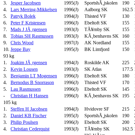
3.
Jesper Jacobsen
1995(J)
SportshÃ¸jskolen
190
4.
Lars Merring-Mikkelsen
1996(J)
Aalborg SK
162.5
5.
Patryk Bolek
1994(J)
Thisted VF
130
6.
Peter F Kristensen
1996(J)
Ebeltoft SK
155
7.
Mads J JÃ¸rgensen
1993(J)
TÃ¥rnby SK
155
8.
Tobias SH Rasmussen
1993(J)
KÃ¸benhavns SK
160
9.
Chris Wood
1997(J)
AK Nordland
155
10.
Jeppe Bay
1995(J)
BK Limfjord
150
93 kg
1.
Joakim JÃ¸rgensen
1994(J)
Roskilde AK
225
2.
Kevin Lousen
1993(J)
SK Atlas
177.5
3.
Benjamin LT Mogensen
1996(J)
Ebeltoft SK
180
4.
Bernodus B Snorrason
1996(J)
Thisted VF
170
5.
Lau Rasmussen
1996(J)
Ebeltoft SK
145
-
Christian H Hansen
1996(J)
KÃ¸benhavns SK
195
105 kg
1.
Steffen H Jacobsen
1994(J)
Hvidovre SF
215
2.
Daniel KB Fischer
1995(J)
SportshÃ¸jskolen
190
3.
Philip Poulsen
1996(J)
Ebeltoft SK
200
4.
Christian Cederquist
1993(J)
TÃ¥rnby SK
162.5