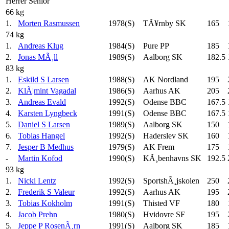
Herrer Senior
66 kg
1.
Morten Rasmussen
1978(S)
TÃ¥rnby SK
165
74 kg
1.
Andreas Klug
1984(S)
Pure PP
185
2.
Jonas MÃ¸ll
1989(S)
Aalborg SK
182.5
83 kg
1.
Eskild S Larsen
1988(S)
AK Nordland
195
2.
KlÃ¦mint Vagadal
1986(S)
Aarhus AK
205
3.
Andreas Evald
1992(S)
Odense BBC
167.5
4.
Karsten Lyngbeck
1991(S)
Odense BBC
167.5
5.
Daniel S Larsen
1989(S)
Aalborg SK
150
6.
Tobias Hangel
1992(S)
Haderslev SK
160
7.
Jesper B Medhus
1979(S)
AK Frem
175
-
Martin Kofod
1990(S)
KÃ¸benhavns SK
192.5
93 kg
1.
Nicki Lentz
1992(S)
SportshÃ¸jskolen
250
2.
Frederik S Valeur
1992(S)
Aarhus AK
195
3.
Tobias Kokholm
1991(S)
Thisted VF
180
4.
Jacob Prehn
1980(S)
Hvidovre SF
195
5.
Jeppe P RosenÃ¸rn
1991(S)
Aalborg SK
185