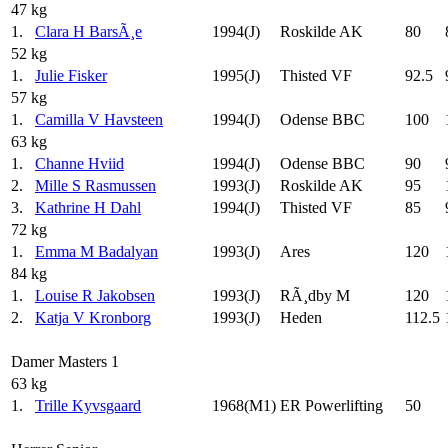
47 kg
1.
Clara H BarsÃ¸e
1994(J)
Roskilde AK
80
52 kg
1.
Julie Fisker
1995(J)
Thisted VF
92.5
57 kg
1.
Camilla V Havsteen
1994(J)
Odense BBC
100
63 kg
1.
Channe Hviid
1994(J)
Odense BBC
90
2.
Mille S Rasmussen
1993(J)
Roskilde AK
95
3.
Kathrine H Dahl
1994(J)
Thisted VF
85
72 kg
1.
Emma M Badalyan
1993(J)
Ares
120
84 kg
1.
Louise R Jakobsen
1993(J)
RÃ¸dby M
120
2.
Katja V Kronborg
1993(J)
Heden
112.5
Damer Masters 1
63 kg
1.
Trille Kyvsgaard
1968(M1)
ER Powerlifting
50