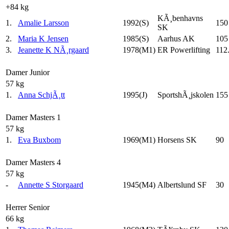
+84 kg
KÃ¸benhavns
1.
Amalie Larsson
1992(S)
150
SK
2.
Maria K Jensen
1985(S)
Aarhus AK
105
3.
Jeanette K NÃ¸rgaard
1978(M1)
ER Powerlifting
112
Damer Junior
57 kg
1.
Anna SchjÃ¸tt
1995(J)
SportshÃ¸jskolen
155
Damer Masters 1
57 kg
1.
Eva Buxbom
1969(M1)
Horsens SK
90
Damer Masters 4
57 kg
-
Annette S Storgaard
1945(M4)
Albertslund SF
30
Herrer Senior
66 kg