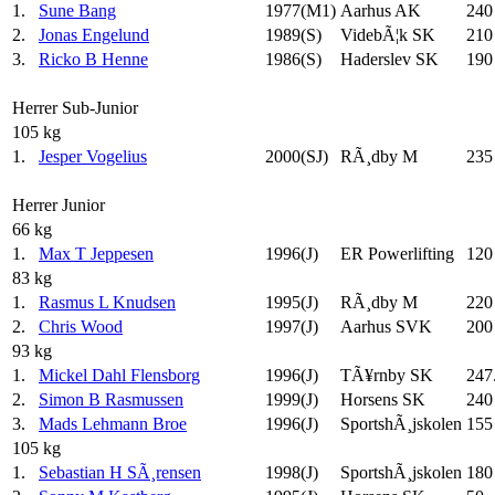
1.
Sune Bang
1977(M1)
Aarhus AK
240
2.
Jonas Engelund
1989(S)
VidebÃ¦k SK
210
3.
Ricko B Henne
1986(S)
Haderslev SK
190
Herrer Sub-Junior
105 kg
1.
Jesper Vogelius
2000(SJ)
RÃ¸dby M
235
Herrer Junior
66 kg
1.
Max T Jeppesen
1996(J)
ER Powerlifting
120
83 kg
1.
Rasmus L Knudsen
1995(J)
RÃ¸dby M
220
2.
Chris Wood
1997(J)
Aarhus SVK
200
93 kg
1.
Mickel Dahl Flensborg
1996(J)
TÃ¥rnby SK
247
2.
Simon B Rasmussen
1999(J)
Horsens SK
240
3.
Mads Lehmann Broe
1996(J)
SportshÃ¸jskolen
155
105 kg
1.
Sebastian H SÃ¸rensen
1998(J)
SportshÃ¸jskolen
180