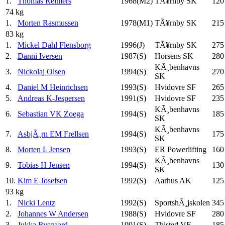
1.
Thomas Reimers
1968(M2)
TÃ¥rnby SK
120
74 kg
1.
Morten Rasmussen
1978(M1)
TÃ¥rnby SK
215
83 kg
1.
Mickel Dahl Flensborg
1996(J)
TÃ¥rnby SK
275
2.
Danni Iversen
1987(S)
Horsens SK
280
KÃ¸benhavns
3.
Nickolaj Olsen
1994(S)
270
SK
4.
Daniel M Heinrichsen
1993(S)
Hvidovre SF
265
5.
Andreas K-Jespersen
1991(S)
Hvidovre SF
235
KÃ¸benhavns
6.
Sebastian VK Zoega
1994(S)
185
SK
KÃ¸benhavns
7.
AsbjÃ¸rn EM Frellsen
1994(S)
175
SK
8.
Morten L Jensen
1993(S)
ER Powerlifting
160
KÃ¸benhavns
9.
Tobias H Jensen
1994(S)
130
SK
10.
Kim E Josefsen
1992(S)
Aarhus AK
125
93 kg
1.
Nicki Lentz
1992(S)
SportshÃ¸jskolen
345
2.
Johannes W Andersen
1988(S)
Hvidovre SF
280
3.
Jukka Rysgaard
1991(S)
Thisted VF
185