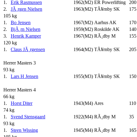
1.
Erik Rasmussen
1962(M2)
ER Powerlifting
200
2.
JÃ¸rgen Nielsen
1963(M2)
TÃ¥rnby SK
175
105 kg
1.
Bo Jensen
1967(M2)
Aarhus AK
170
2.
BjÃ¸rn Nielsen
1959(M2)
Roskilde AK
140
3.
Henrik Kamper
1967(M2)
RÃ¸dby M
155
120 kg
1.
Claus JÃ¸rgensen
1964(M2)
TÃ¥rnby SK
205
Herrer Masters 3
93 kg
1.
Lars H Jensen
1955(M3)
TÃ¥rnby SK
150
Herrer Masters 4
66 kg
1.
Horst Diter
1943(M4)
Ares
110
74 kg
1.
Svend Stensgaard
1922(M4)
RÃ¸dby M
35
93 kg
1.
Steen Wissing
1945(M4)
RÃ¸dby M
165
105 kg