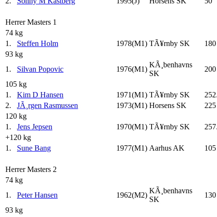
2.
Sonny M Kastberg
1995(J)
Horsens SK
50
Herrer Masters 1
74 kg
1.
Steffen Holm
1978(M1)
TÃ¥rnby SK
180
93 kg
KÃ¸benhavns
1.
Silvan Popovic
1976(M1)
200
SK
105 kg
1.
Kim D Hansen
1971(M1)
TÃ¥rnby SK
252
2.
JÃ¸rgen Rasmussen
1973(M1)
Horsens SK
225
120 kg
1.
Jens Jepsen
1970(M1)
TÃ¥rnby SK
257
+120 kg
1.
Sune Bang
1977(M1)
Aarhus AK
105
Herrer Masters 2
74 kg
KÃ¸benhavns
1.
Peter Hansen
1962(M2)
130
SK
93 kg