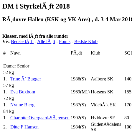
DM i StyrkelÃ¸ft 2018
RÃ¸dovre Hallen (KSK og VK Ares) , d. 3-4 Mar 201
Klasser, med lÃ¸ft fra alle runder
Vis
:
Bedste lÃ¸ft
-
Alle lÃ¸ft
-
Points
-
Bedste Klub
#
Navn
FÃ¸dt
Klub
SQ
Damer Senior
52 kg
1.
Trine Ã˜ Bagger
1986(S)
Aalborg SK
140
57 kg
1.
Eva Buxbom
1969(M1)
Horsens SK
155
72 kg
1.
Nynne Bjerg
1987(S)
VidebÃ¦k SK
170
84 kg
1.
Charlotte Overgaard-SÃ¸rensen
1992(S)
Hvidovre SF
80
GudenÃ¥dalens
2.
Ditte F Hansen
1984(S)
100
SK