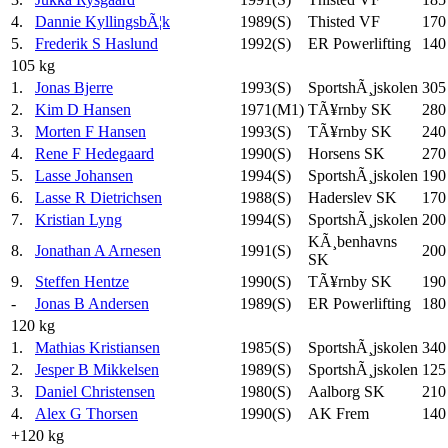
4.
Dannie KyllingsbÃ¦k
1989(S)
Thisted VF
170
5.
Frederik S Haslund
1992(S)
ER Powerlifting
140
105 kg
1.
Jonas Bjerre
1993(S)
SportshÃ¸jskolen
305
2.
Kim D Hansen
1971(M1)
TÃ¥rnby SK
280
3.
Morten F Hansen
1993(S)
TÃ¥rnby SK
240
4.
Rene F Hedegaard
1990(S)
Horsens SK
270
5.
Lasse Johansen
1994(S)
SportshÃ¸jskolen
190
6.
Lasse R Dietrichsen
1988(S)
Haderslev SK
170
7.
Kristian Lyng
1994(S)
SportshÃ¸jskolen
200
KÃ¸benhavns
8.
Jonathan A Arnesen
1991(S)
200
SK
9.
Steffen Hentze
1990(S)
TÃ¥rnby SK
190
-
Jonas B Andersen
1989(S)
ER Powerlifting
180
120 kg
1.
Mathias Kristiansen
1985(S)
SportshÃ¸jskolen
340
2.
Jesper B Mikkelsen
1989(S)
SportshÃ¸jskolen
125
3.
Daniel Christensen
1980(S)
Aalborg SK
210
4.
Alex G Thorsen
1990(S)
AK Frem
140
+120 kg