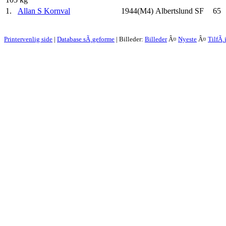
1.
Allan S Kornval
1944(M4)
Albertslund SF
65
Printervenlig side
|
Database sÃ¸geforme
| Billeder:
Billeder
Â¤
Nyeste
Â¤
TilfÃ¸