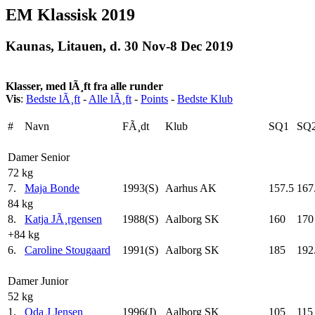
EM Klassisk 2019
Kaunas, Litauen, d. 30 Nov-8 Dec 2019
Klasser, med lÃ¸ft fra alle runder
Vis
:
Bedste lÃ¸ft
-
Alle lÃ¸ft
-
Points
-
Bedste Klub
#
Navn
FÃ¸dt
Klub
SQ1
SQ
Damer Senior
72 kg
7.
Maja Bonde
1993(S)
Aarhus AK
157.5
167
84 kg
8.
Katja JÃ¸rgensen
1988(S)
Aalborg SK
160
170
+84 kg
6.
Caroline Stougaard
1991(S)
Aalborg SK
185
192
Damer Junior
52 kg
1.
Oda J Jensen
1996(J)
Aalborg SK
105
115