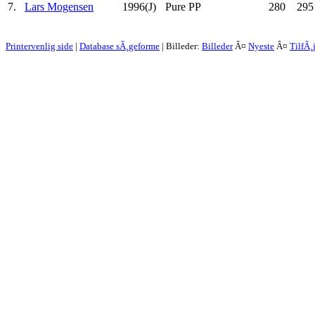
7.
Lars Mogensen
1996(J)
Pure PP
280
295
Printervenlig side
|
Database sÃ¸geforme
| Billeder:
Billeder
Â¤
Nyeste
Â¤
TilfÃ¸