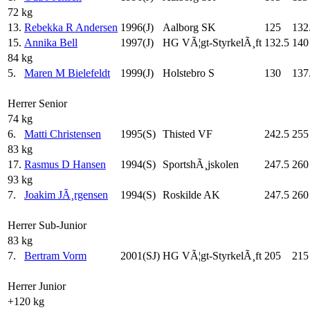
72 kg
13.
Rebekka R Andersen
1996(J)
Aalborg SK
125
132
15.
Annika Bell
1997(J)
HG VÃ¦gt-StyrkelÃ¸ft
132.5
140
84 kg
5.
Maren M Bielefeldt
1999(J)
Holstebro S
130
137
Herrer Senior
74 kg
6.
Matti Christensen
1995(S)
Thisted VF
242.5
255
83 kg
17.
Rasmus D Hansen
1994(S)
SportshÃ¸jskolen
247.5
260
93 kg
7.
Joakim JÃ¸rgensen
1994(S)
Roskilde AK
247.5
260
Herrer Sub-Junior
83 kg
7.
Bertram Vorm
2001(SJ)
HG VÃ¦gt-StyrkelÃ¸ft
205
215
Herrer Junior
+120 kg