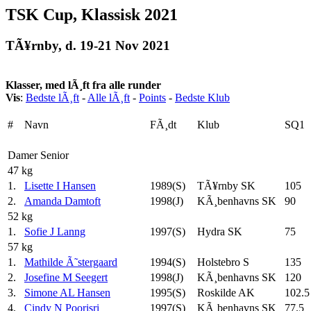
TSK Cup, Klassisk 2021
TÃ¥rnby, d. 19-21 Nov 2021
Klasser, med lÃ¸ft fra alle runder
Vis
:
Bedste lÃ¸ft
-
Alle lÃ¸ft
-
Points
-
Bedste Klub
#
Navn
FÃ¸dt
Klub
SQ1
Damer Senior
47 kg
1.
Lisette I Hansen
1989(S)
TÃ¥rnby SK
105
2.
Amanda Damtoft
1998(J)
KÃ¸benhavns SK
90
52 kg
1.
Sofie J Lanng
1997(S)
Hydra SK
75
57 kg
1.
Mathilde Ã˜stergaard
1994(S)
Holstebro S
135
2.
Josefine M Seegert
1998(J)
KÃ¸benhavns SK
120
3.
Simone AL Hansen
1995(S)
Roskilde AK
102.5
4.
Cindy N Poorisri
1997(S)
KÃ¸benhavns SK
77.5