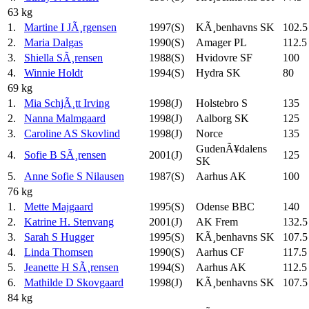
63 kg
1.
Martine I JÃ¸rgensen
1997(S)
KÃ¸benhavns SK
102.5
2.
Maria Dalgas
1990(S)
Amager PL
112.5
3.
Shiella SÃ¸rensen
1988(S)
Hvidovre SF
100
4.
Winnie Holdt
1994(S)
Hydra SK
80
69 kg
1.
Mia SchjÃ¸tt Irving
1998(J)
Holstebro S
135
2.
Nanna Malmgaard
1998(J)
Aalborg SK
125
3.
Caroline AS Skovlind
1998(J)
Norce
135
GudenÃ¥dalens
4.
Sofie B SÃ¸rensen
2001(J)
125
SK
5.
Anne Sofie S Nilausen
1987(S)
Aarhus AK
100
76 kg
1.
Mette Majgaard
1995(S)
Odense BBC
140
2.
Katrine H. Stenvang
2001(J)
AK Frem
132.5
3.
Sarah S Hugger
1995(S)
KÃ¸benhavns SK
107.5
4.
Linda Thomsen
1990(S)
Aarhus CF
117.5
5.
Jeanette H SÃ¸rensen
1994(S)
Aarhus AK
112.5
6.
Mathilde D Skovgaard
1998(J)
KÃ¸benhavns SK
107.5
84 kg