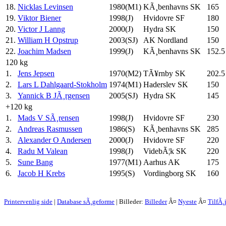
18.
Nicklas Levinsen
1980(M1)
KÃ¸benhavns SK
165
19.
Viktor Biener
1998(J)
Hvidovre SF
180
20.
Victor J Lanng
2000(J)
Hydra SK
150
21.
William H Opstrup
2003(SJ)
AK Nordland
150
22.
Joachim Madsen
1999(J)
KÃ¸benhavns SK
152.5
120 kg
1.
Jens Jepsen
1970(M2)
TÃ¥rnby SK
202.5
2.
Lars L Dahlgaard-Stokholm
1974(M1)
Haderslev SK
150
3.
Yannick B JÃ¸rgensen
2005(SJ)
Hydra SK
145
+120 kg
1.
Mads V SÃ¸rensen
1998(J)
Hvidovre SF
230
2.
Andreas Rasmussen
1986(S)
KÃ¸benhavns SK
285
3.
Alexander O Andersen
2000(J)
Hvidovre SF
220
4.
Radu M Valean
1998(J)
VidebÃ¦k SK
220
5.
Sune Bang
1977(M1)
Aarhus AK
175
6.
Jacob H Krebs
1995(S)
Vordingborg SK
160
Printervenlig side
|
Database sÃ¸geforme
| Billeder:
Billeder
Â¤
Nyeste
Â¤
TilfÃ¸