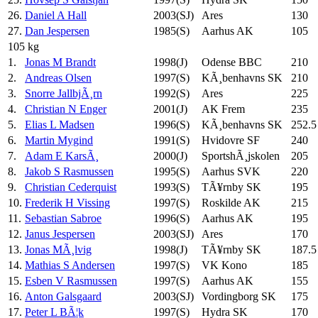
26.
Daniel A Hall
2003(SJ)
Ares
130
27.
Dan Jespersen
1985(S)
Aarhus AK
105
105 kg
1.
Jonas M Brandt
1998(J)
Odense BBC
210
2.
Andreas Olsen
1997(S)
KÃ¸benhavns SK
210
3.
Snorre JallbjÃ¸rn
1992(S)
Ares
225
4.
Christian N Enger
2001(J)
AK Frem
235
5.
Elias L Madsen
1996(S)
KÃ¸benhavns SK
252.5
6.
Martin Mygind
1991(S)
Hvidovre SF
240
7.
Adam E KarsÃ¸
2000(J)
SportshÃ¸jskolen
205
8.
Jakob S Rasmussen
1995(S)
Aarhus SVK
220
9.
Christian Cederquist
1993(S)
TÃ¥rnby SK
195
10.
Frederik H Vissing
1997(S)
Roskilde AK
215
11.
Sebastian Sabroe
1996(S)
Aarhus AK
195
12.
Janus Jespersen
2003(SJ)
Ares
170
13.
Jonas MÃ¸lvig
1998(J)
TÃ¥rnby SK
187.5
14.
Mathias S Andersen
1997(S)
VK Kono
185
15.
Esben V Rasmussen
1997(S)
Aarhus AK
155
16.
Anton Galsgaard
2003(SJ)
Vordingborg SK
175
17.
Peter L BÃ¦k
1997(S)
Hydra SK
170