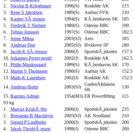
2.
Nicolai B Kriegbaum
1996(S)
Roskilde AK
215
3.
Rene S Jakobsen
1989(S)
Aarhus SVK
210
4.
Kasper SÃ¸rensen
1994(S)
KÃ¸benhavns SK
185
5.
Frederik T Nielsen
1989(S)
Odense BBC
190
6.
Tobias Jonsson
1997(S)
Odense BBC
182.5
7.
Jeppe Miksa
2003(SJ)
Ares
185
8.
Andreas Due
2005(SJ)
Hvidovre SF
180
9.
Jacob K SÃ¸rensen
2000(J)
SportshÃ¸jskolen
157.5
10.
Johannes Perret-gentil
2002(J)
Roskilde AK
162.5
11.
Philip Munksgaard
1989(S)
KÃ¸benhavns SK
170
12.
Martin S Thomasen
1990(S)
Aarhus AK
152.5
13.
Mads K Lauridsen
2002(J)
Roskilde AK
152.5
GudenÃ¥dalens
14.
Andreas Holm
2003(SJ)
130
SK
15.
Rasmus Adrian
1954(M3)
ER Powerlifting
115
93 kg
1.
Marcus KruhÃ¸ffer
2000(J)
SportshÃ¸jskolen
235
2.
Benjamin B Macintyre
2005(SJ)
AK Nordland
210
3.
Sigurd P Lindholm
2000(J)
SportshÃ¸jskolen
200
4.
Jakob ThorbjÃ¸rnsen
1998(J)
Odense BBC
200