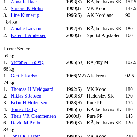
1.
Anna K Haar
1993(S)
KÃ¸benhavns SK
157.5
2.
Simone K Holm
1999(J)
VK Kono
137.5
3.
Line Kinnerup
1996(S)
AK Nordland
90
+84 kg
1.
Amalie Larsson
1992(S)
KÃ¸benhavns SK
180
2.
Karen T Andersen
2000(J)
SportshÃ¸jskolen
160
Herrer Senior
59 kg
1.
Victor Ã˜ Kolvig
2005(SJ)
RÃ¸dby M
102.5
66 kg
1.
Gert F Karlson
1966(M2)
AK Frem
92.5
74 kg
1.
Thomas H Meldgaard
1992(S)
VK Kono
180
2.
Niklas S Jepsen
2003(SJ)
Haderslev SK
170
3.
Brian H Holgersen
1988(S)
Pure PP
155
4.
Tomaz Radys
1985(S)
KÃ¸benhavns SK
180
5.
Theis VR Clemmensen
2000(J)
Pure PP
145
6.
David M Bruhn
1990(S)
KÃ¸benhavns SK
120
83 kg
1.
Jonas K Larsen
1990(S)
VK Kono
230