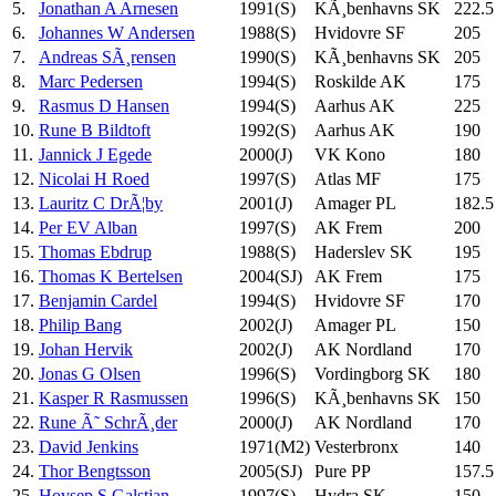
5.
Jonathan A Arnesen
1991(S)
KÃ¸benhavns SK
222.5
6.
Johannes W Andersen
1988(S)
Hvidovre SF
205
7.
Andreas SÃ¸rensen
1990(S)
KÃ¸benhavns SK
205
8.
Marc Pedersen
1994(S)
Roskilde AK
175
9.
Rasmus D Hansen
1994(S)
Aarhus AK
225
10.
Rune B Bildtoft
1992(S)
Aarhus AK
190
11.
Jannick J Egede
2000(J)
VK Kono
180
12.
Nicolai H Roed
1997(S)
Atlas MF
175
13.
Lauritz C DrÃ¦by
2001(J)
Amager PL
182.5
14.
Per EV Alban
1997(S)
AK Frem
200
15.
Thomas Ebdrup
1988(S)
Haderslev SK
195
16.
Thomas K Bertelsen
2004(SJ)
AK Frem
175
17.
Benjamin Cardel
1994(S)
Hvidovre SF
170
18.
Philip Bang
2002(J)
Amager PL
150
19.
Johan Hervik
2002(J)
AK Nordland
170
20.
Jonas G Olsen
1996(S)
Vordingborg SK
180
21.
Kasper R Rasmussen
1996(S)
KÃ¸benhavns SK
150
22.
Rune Ã˜ SchrÃ¸der
2000(J)
AK Nordland
170
23.
David Jenkins
1971(M2)
Vesterbronx
140
24.
Thor Bengtsson
2005(SJ)
Pure PP
157.5
25.
Hovsep S Galstjan
1997(S)
Hydra SK
150