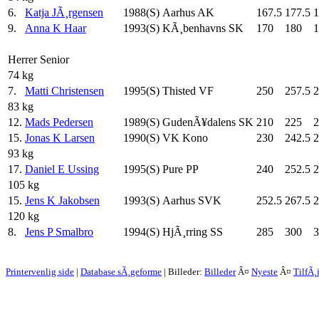
6.
Katja JÃ¸rgensen
1988(S)
Aarhus AK
167.5
177.5
1
9.
Anna K Haar
1993(S)
KÃ¸benhavns SK
170
180
1
Herrer Senior
74 kg
7.
Matti Christensen
1995(S)
Thisted VF
250
257.5
2
83 kg
12.
Mads Pedersen
1989(S)
GudenÃ¥dalens SK
210
225
2
15.
Jonas K Larsen
1990(S)
VK Kono
230
242.5
2
93 kg
17.
Daniel E Ussing
1995(S)
Pure PP
240
252.5
2
105 kg
15.
Jens K Jakobsen
1993(S)
Aarhus SVK
252.5
267.5
2
120 kg
8.
Jens P Smalbro
1994(S)
HjÃ¸rring SS
285
300
3
Printervenlig side
|
Database sÃ¸geforme
| Billeder:
Billeder
Â¤
Nyeste
Â¤
TilfÃ¸