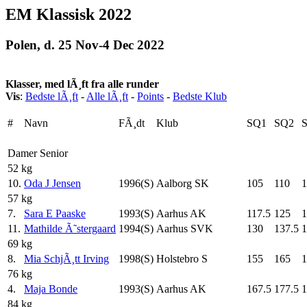
EM Klassisk 2022
Polen, d. 25 Nov-4 Dec 2022
Klasser, med lÃ¸ft fra alle runder
Vis
:
Bedste lÃ¸ft
-
Alle lÃ¸ft
-
Points
-
Bedste Klub
#
Navn
FÃ¸dt
Klub
SQ1
SQ2
Damer Senior
52 kg
10.
Oda J Jensen
1996(S)
Aalborg SK
105
110
1
57 kg
7.
Sara E Paaske
1993(S)
Aarhus AK
117.5
125
1
11.
Mathilde Ã˜stergaard
1994(S)
Aarhus SVK
130
137.5
1
69 kg
8.
Mia SchjÃ¸tt Irving
1998(S)
Holstebro S
155
165
1
76 kg
4.
Maja Bonde
1993(S)
Aarhus AK
167.5
177.5
1
84 kg