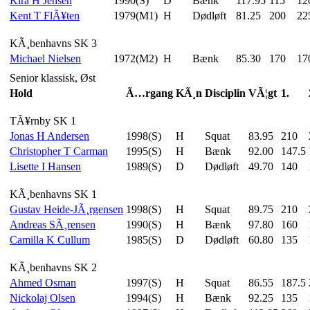
Kira H Jensen
1990(S)
D
Bænk
117.95
115
12
Kent T FlÃ¥ten
1979(M1)
H
Dødløft
81.25
200
22
KÃ¸benhavns SK 3
Michael Nielsen
1972(M2)
H
Bænk
85.30
170
17
Senior klassisk, Øst
Hold
Ã…rgang
KÃ¸n
Disciplin
VÃ¦gt
1.
TÃ¥rnby SK 1
Jonas H Andersen
1998(S)
H
Squat
83.95
210
Christopher T Carman
1995(S)
H
Bænk
92.00
147.5
Lisette I Hansen
1989(S)
D
Dødløft
49.70
140
KÃ¸benhavns SK 1
Gustav Heide-JÃ¸rgensen
1998(S)
H
Squat
89.75
210
Andreas SÃ¸rensen
1990(S)
H
Bænk
97.80
160
Camilla K Cullum
1985(S)
D
Dødløft
60.80
135
KÃ¸benhavns SK 2
Ahmed Osman
1997(S)
H
Squat
86.55
187.5
Nickolaj Olsen
1994(S)
H
Bænk
92.25
135