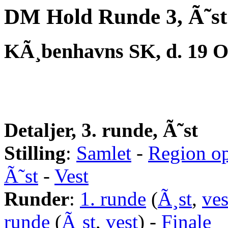
DM Hold Runde 3, Ã˜st
KÃ¸benhavns SK, d. 19 O
Detaljer, 3. runde, Ã˜st
Stilling
:
Samlet
-
Region op
Ã˜st
-
Vest
Runder
:
1. runde
(
Ã¸st
,
ves
runde
(
Ã¸st
,
vest
) -
Finale