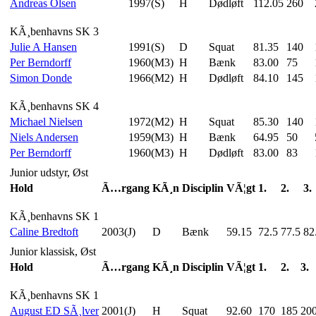
Andreas Olsen
1997(S)
H
Dødløft
112.05
260
KÃ¸benhavns SK 3
Julie A Hansen
1991(S)
D
Squat
81.35
140
Per Berndorff
1960(M3)
H
Bænk
83.00
75
Simon Donde
1966(M2)
H
Dødløft
84.10
145
KÃ¸benhavns SK 4
Michael Nielsen
1972(M2)
H
Squat
85.30
140
Niels Andersen
1959(M3)
H
Bænk
64.95
50
Per Berndorff
1960(M3)
H
Dødløft
83.00
83
Junior udstyr, Øst
Hold
Ã…rgang
KÃ¸n
Disciplin
VÃ¦gt
1.
2.
3.
KÃ¸benhavns SK 1
Caline Bredtoft
2003(J)
D
Bænk
59.15
72.5
77.5
82
Junior klassisk, Øst
Hold
Ã…rgang
KÃ¸n
Disciplin
VÃ¦gt
1.
2.
3.
KÃ¸benhavns SK 1
August ED SÃ¸lver
2001(J)
H
Squat
92.60
170
185
20