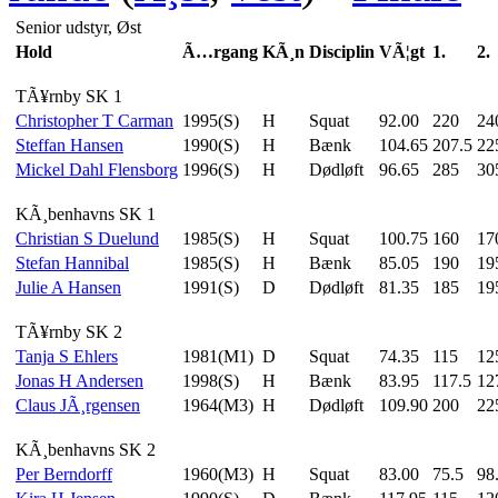
Senior udstyr, Øst
Hold
Ã…rgang
KÃ¸n
Disciplin
VÃ¦gt
1.
2.
TÃ¥rnby SK 1
Christopher T Carman
1995(S)
H
Squat
92.00
220
24
Steffan Hansen
1990(S)
H
Bænk
104.65
207.5
22
Mickel Dahl Flensborg
1996(S)
H
Dødløft
96.65
285
30
KÃ¸benhavns SK 1
Christian S Duelund
1985(S)
H
Squat
100.75
160
17
Stefan Hannibal
1985(S)
H
Bænk
85.05
190
19
Julie A Hansen
1991(S)
D
Dødløft
81.35
185
19
TÃ¥rnby SK 2
Tanja S Ehlers
1981(M1)
D
Squat
74.35
115
12
Jonas H Andersen
1998(S)
H
Bænk
83.95
117.5
12
Claus JÃ¸rgensen
1964(M3)
H
Dødløft
109.90
200
22
KÃ¸benhavns SK 2
Per Berndorff
1960(M3)
H
Squat
83.00
75.5
98