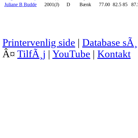
Juliane B Budde
2001(J)
D
Bænk
77.00
82.5
85
87.
Printervenlig side
|
Database sÃ
Â¤
TilfÃ¸j
|
YouTube
|
Kontakt