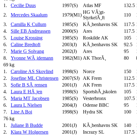
1.
Cecilie Duus
1997(S)
Atlas MF
132.5
HG VÃ¦gt-
2.
Mercedes Skaalum
1979(M1)
110
StyrkelÃ¸ft
3.
Camilla K Cullum
1985(S)
KÃ¸benhavns SK
117.5
4.
Sille EB Andreassen
2000(S)
Ares
117.5
5.
Louise Krossing
1985(S)
Roskilde AK
105
6.
Caline Bredtoft
2003(J)
KÃ¸benhavns SK
92.5
7.
Marie G Solvang
2002(J)
Ares
95
8.
Yvonne WÃ¸idemann
1982(M1)
AK ThorÃ¸
80
69 kg
1.
Caroline AS Skovlind
1998(S)
Norce
150
2.
Josefine ML Christensen
2007(SJ)
AK Frem
112.5
3.
Sofie B SÃ¸rensen
2001(J)
AK Frem
117.5
4.
Laura E HÃ¸jen
1998(S)
SportshÃ¸jskolen
105
5.
Maria MT Jacobsen
1985(S)
Vesterbronx
107.5
6.
Laura L Nielsen
2004(J)
Odense BBC
95
7.
Line A Boi
1998(S)
Hydra SK
100
76 kg
1.
Juliane B Budde
2001(J)
KÃ¸benhavns SK
140
2.
Klara W Holgersen
2001(J)
Incrazy SL
117.5