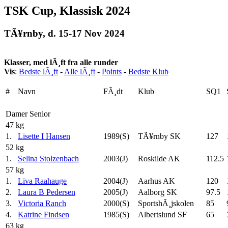
TSK Cup, Klassisk 2024
TÃ¥rnby, d. 15-17 Nov 2024
Klasser, med lÃ¸ft fra alle runder
Vis
:
Bedste lÃ¸ft
-
Alle lÃ¸ft
-
Points
-
Bedste Klub
#
Navn
FÃ¸dt
Klub
SQ1
Damer Senior
47 kg
1.
Lisette I Hansen
1989(S)
TÃ¥rnby SK
127
52 kg
1.
Selina Stolzenbach
2003(J)
Roskilde AK
112.5
57 kg
1.
Liva Raahauge
2004(J)
Aarhus AK
120
2.
Laura B Pedersen
2005(J)
Aalborg SK
97.5
3.
Victoria Ranch
2000(S)
SportshÃ¸jskolen
85
4.
Katrine Findsen
1985(S)
Albertslund SF
65
63 kg