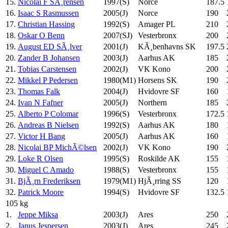
15.
Nicolai F SÃ¸rensen
1997(S)
Norce
187.5
16.
Isaac S Rasmussen
2005(J)
Norce
190
17.
Christian Hassing
1992(S)
Amager PL
210
18.
Oskar O Benn
2007(SJ)
Vesterbronx
200
19.
August ED SÃ¸lver
2001(J)
KÃ¸benhavns SK
197.5
20.
Zander B Johansen
2003(J)
Aarhus AK
185
21.
Tobias Carstensen
2002(J)
VK Kono
200
22.
Mikkel P Pedersen
1980(M1)
Horsens SK
190
23.
Thomas Falk
2004(J)
Hvidovre SF
160
24.
Ivan N Fafner
2005(J)
Northern
185
25.
Alberto P Colomar
1996(S)
Vesterbronx
172.5
26.
Andreas B Nielsen
1992(S)
Aarhus AK
180
27.
Victor H Bang
2005(J)
Aarhus AK
160
28.
Nicolai BP MichÃ©lsen
2002(J)
VK Kono
190
29.
Loke R Olsen
1995(S)
Roskilde AK
155
30.
Miguel C Amado
1988(S)
Vesterbronx
155
31.
BjÃ¸rn Frederiksen
1979(M1)
HjÃ¸rring SS
120
32.
Patrick Moore
1994(S)
Hvidovre SF
132.5
105 kg
1.
Jeppe Miksa
2003(J)
Ares
250
2.
Janus Jespersen
2003(J)
Ares
245