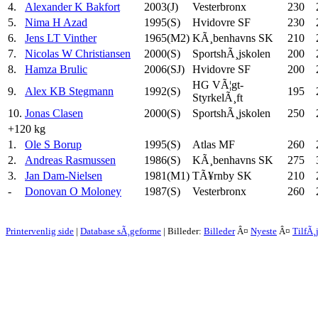
4.
Alexander K Bakfort
2003(J)
Vesterbronx
230
5.
Nima H Azad
1995(S)
Hvidovre SF
230
6.
Jens LT Vinther
1965(M2)
KÃ¸benhavns SK
210
7.
Nicolas W Christiansen
2000(S)
SportshÃ¸jskolen
200
8.
Hamza Brulic
2006(SJ)
Hvidovre SF
200
HG VÃ¦gt-
9.
Alex KB Stegmann
1992(S)
195
StyrkelÃ¸ft
10.
Jonas Clasen
2000(S)
SportshÃ¸jskolen
250
+120 kg
1.
Ole S Borup
1995(S)
Atlas MF
260
2.
Andreas Rasmussen
1986(S)
KÃ¸benhavns SK
275
3.
Jan Dam-Nielsen
1981(M1)
TÃ¥rnby SK
210
-
Donovan O Moloney
1987(S)
Vesterbronx
260
Printervenlig side
|
Database sÃ¸geforme
| Billeder:
Billeder
Â¤
Nyeste
Â¤
TilfÃ¸