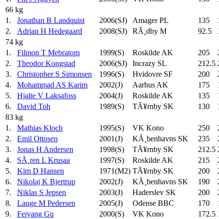
66 kg
1.
Jonathan B Landquist
2006(SJ)
Amager PL
135
2.
Adrian H Hedegaard
2008(SJ)
RÃ¸dby M
92.5
74 kg
1.
Filmon T Mebratom
1999(S)
Roskilde AK
205
2.
Theodor Kongstad
2006(SJ)
Incrazy SL
212.5
3.
Christopher S Simonsen
1996(S)
Hvidovre SF
200
4.
Mohammad AS Karim
2002(J)
Aarhus AK
175
5.
Hjalte V Laksafoss
2004(J)
Roskilde AK
135
6.
David Toh
1989(S)
TÃ¥rnby SK
130
83 kg
1.
Mathias Kloch
1995(S)
VK Kono
250
2.
Emil Ottosen
2001(J)
KÃ¸benhavns SK
235
3.
Jonas H Andersen
1998(S)
TÃ¥rnby SK
212.5
4.
SÃ¸ren L Krusaa
1997(S)
Roskilde AK
215
5.
Kim D Hansen
1971(M2)
TÃ¥rnby SK
200
6.
Nikolaj K Bjertrup
2002(J)
KÃ¸benhavns SK
190
7.
Niklas S Jepsen
2003(J)
Haderslev SK
200
8.
Lauge M Pedersen
2005(J)
Odense BBC
170
9.
Feiyang Gu
2000(S)
VK Kono
172.5