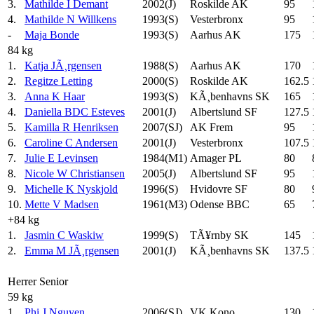
3.
Mathilde I Demant
2002(J)
Roskilde AK
95
4.
Mathilde N Willkens
1993(S)
Vesterbronx
95
-
Maja Bonde
1993(S)
Aarhus AK
175
84 kg
1.
Katja JÃ¸rgensen
1988(S)
Aarhus AK
170
2.
Regitze Letting
2000(S)
Roskilde AK
162.5
3.
Anna K Haar
1993(S)
KÃ¸benhavns SK
165
4.
Daniella BDC Esteves
2001(J)
Albertslund SF
127.5
5.
Kamilla R Henriksen
2007(SJ)
AK Frem
95
6.
Caroline C Andersen
2001(J)
Vesterbronx
107.5
7.
Julie E Levinsen
1984(M1)
Amager PL
80
8.
Nicole W Christiansen
2005(J)
Albertslund SF
95
9.
Michelle K Nyskjold
1996(S)
Hvidovre SF
80
10.
Mette V Madsen
1961(M3)
Odense BBC
65
+84 kg
1.
Jasmin C Waskiw
1999(S)
TÃ¥rnby SK
145
2.
Emma M JÃ¸rgensen
2001(J)
KÃ¸benhavns SK
137.5
Herrer Senior
59 kg
1.
Phi J Nguyen
2006(SJ)
VK Kono
130