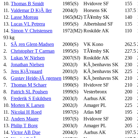
10.
Thomas B Smidt
1985(S)
Hvidovre SF
155
11.
Valdemar D KjÃ¸ller
2004(J)
Horsens SK
137.5
12.
Lasse Moreau
1965(M2)
TÃ¥rnby SK
140
13.
Lucas VL Petrera
1995(S)
Albertslund SF
135
14.
Simon V Christensen
1972(M2)
Roskilde AK
110
93 kg
1.
SÃ¸ren Glent-Madsen
2000(S)
VK Kono
262.5
2.
Christopher T Carman
1995(S)
TÃ¥rnby SK
227.5
3.
Lukas W Nielsen
2007(SJ)
Roskilde AK
230
4.
Jonathan Nielsen
2002(J)
KÃ¸benhavns SK
230
5.
Jens KjÃ¦rgaard
2001(J)
KÃ¸benhavns SK
225
6.
Gustav Heide-JÃ¸rgensen
1998(S)
KÃ¸benhavns SK
210
7.
Thomas M Schaer
1990(S)
Hvidovre SF
210
8.
Patrich SL Poulsen
1999(S)
Vesterbronx
200
9.
Frederik S Eskildsen
2003(J)
Aarhus AK
220
10.
Morten K Larsen
2002(J)
Amager PL
225
11.
Nicolai H Roed
1997(S)
Atlas MF
195
12.
Anders Maare
1997(S)
Hvidovre SF
200
13.
Philip T Borg
2003(J)
Amager PL
205
14.
Victor AB Due
2004(J)
Aarhus AK
197.5