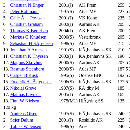
3.
Christian N Enger
2001(J)
AK Frem
255
4.
Peter Rohmann
1997(S)
Atlas MF
227.5
5.
Calle Ã… Povlsen
2001(J)
VK Kono
235
6.
Christian Graham
2002(J)
Aarhus AK
205
7.
Thomas K Bertelsen
2004(J)
AK Frem
200
8.
Markus G Knudsen
2000(S)
Vesterbronx
205
9.
Sebastian H SÃ¸rensen
1998(S)
Atlas MF
215
10.
Jonathan A Arnesen
1991(S)
KÃ¸benhavns SK
210
11.
Christian K Thyssen
2002(J)
KÃ¸benhavns SK
190
12.
Magnus Skovhus
2000(S)
Aarhus AK
207.5
13.
Rasmus Steenberg
2000(S)
Atlas MF
187.5
14.
Casper B Busk
1995(S)
Odense BBC
192.5
15.
Frederik A JÃ¸rgensen
1996(S)
KÃ¸benhavns SK
177.5
16.
Nikolaj Greve
1987(S)
RÃ¸dby M
185
17.
Mathias Lavrsen
2005(J)
Aarhus AK
165
18.
Finn W Nielsen
1975(M1)
HjÃ¸rring SS
135
120 kg
1.
Andreas Olsen
1997(S)
KÃ¸benhavns SK
240
2.
Sejer Dalum
2001(J)
Roskilde AK
225
3.
Tobias W Jensen
1998(S)
Ares
240