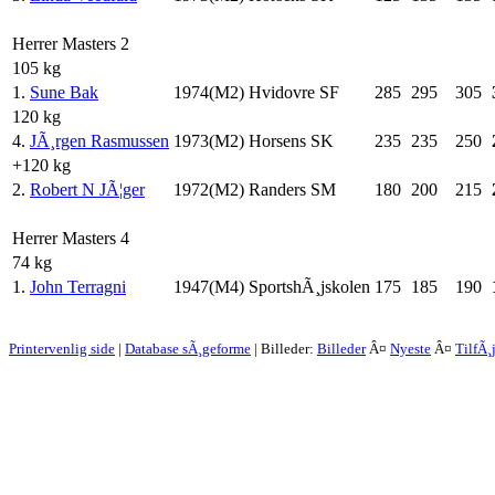
Herrer Masters 2
105 kg
1.
Sune Bak
1974(M2)
Hvidovre SF
285
295
305
120 kg
4.
JÃ¸rgen Rasmussen
1973(M2)
Horsens SK
235
235
250
+120 kg
2.
Robert N JÃ¦ger
1972(M2)
Randers SM
180
200
215
Herrer Masters 4
74 kg
1.
John Terragni
1947(M4)
SportshÃ¸jskolen
175
185
190
Printervenlig side
|
Database sÃ¸geforme
| Billeder:
Billeder
Â¤
Nyeste
Â¤
TilfÃ¸