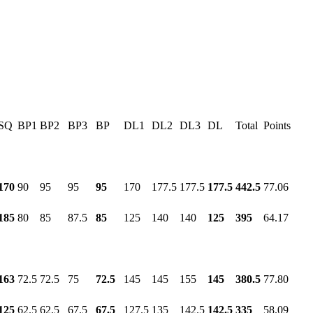
SQ
BP1
BP2
BP3
BP
DL1
DL2
DL3
DL
Total
Points
170
90
95
95
95
170
177.5
177.5
177.5
442.5
77.06
185
80
85
87.5
85
125
140
140
125
395
64.17
163
72.5
72.5
75
72.5
145
145
155
145
380.5
77.80
125
62.5
62.5
67.5
67.5
127.5
135
142.5
142.5
335
58.09