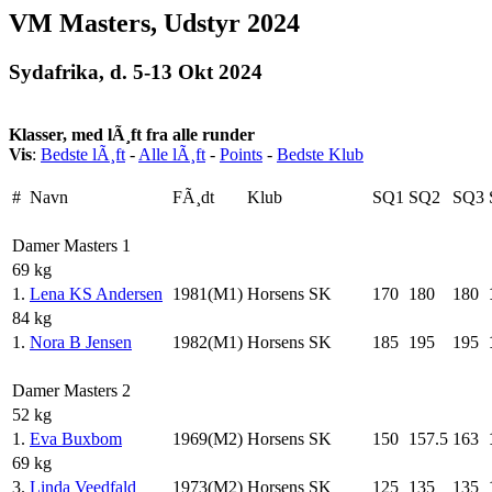
VM Masters, Udstyr 2024
Sydafrika, d. 5-13 Okt 2024
Klasser, med lÃ¸ft fra alle runder
Vis
:
Bedste lÃ¸ft
-
Alle lÃ¸ft
-
Points
-
Bedste Klub
#
Navn
FÃ¸dt
Klub
SQ1
SQ2
SQ3
Damer Masters 1
69 kg
1.
Lena KS Andersen
1981(M1)
Horsens SK
170
180
180
84 kg
1.
Nora B Jensen
1982(M1)
Horsens SK
185
195
195
Damer Masters 2
52 kg
1.
Eva Buxbom
1969(M2)
Horsens SK
150
157.5
163
69 kg
3.
Linda Veedfald
1973(M2)
Horsens SK
125
135
135