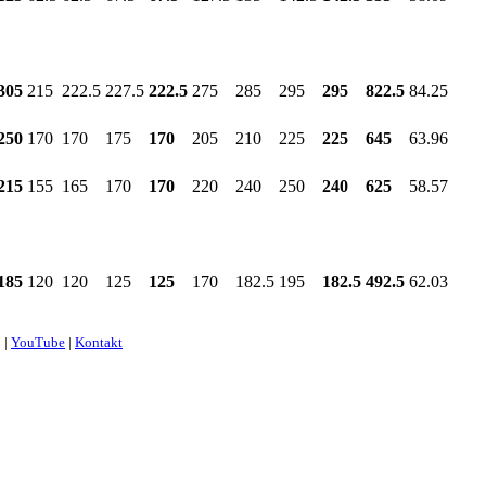
305
215
222.5
227.5
222.5
275
285
295
295
822.5
84.25
250
170
170
175
170
205
210
225
225
645
63.96
215
155
165
170
170
220
240
250
240
625
58.57
185
120
120
125
125
170
182.5
195
182.5
492.5
62.03
j
|
YouTube
|
Kontakt