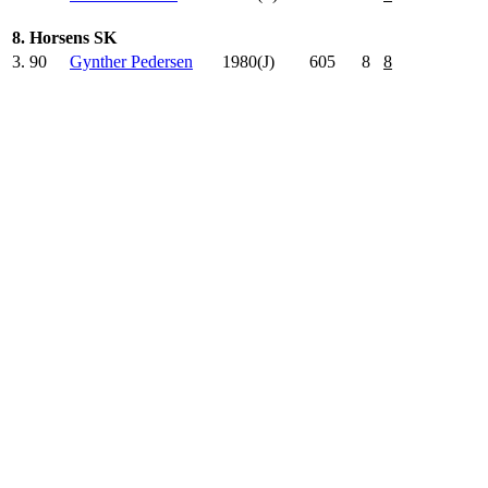
8. Horsens SK
3.
90
Gynther Pedersen
1980(J)
605
.0
8
8