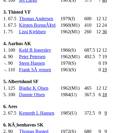
4.
100
Jes Largo
1965(S)
575
.0
7
40
3. Thisted VF
1.
67.5
Thomas Andersen
1979(J)
600
.0
12
12
1.
67.5
Kirsten BorggÃ¥rd
1960(M1)
410
.0
12
24
1.
75
Lissi Kjeldsen
1962(M1)
260
.0
12
36
4. Aarhus AK
1.
100
Keld B Ingerslev
1966(S)
687.5
12
12
4.
90
Peter Petersen
1962(M1)
492.5
7
19
-.
90
Steen Hansen
1970(S)
0
19
-.
110
Frank SÃ¸rensen
1963(S)
0
19
5. Albertslund SF
1.
125
Bjarke K Olsen
1962(M1)
465
.0
12
12
5.
100
Dannie Olsen
1984(U)
367.5
6
18
6. Ares
2.
67.5
Kenneth L Hansen
1985(U)
372.5
9
9
6. KÃ¸benhavns SK
2.
90
Thomas Busted
1972(S)
680
.0
9
9