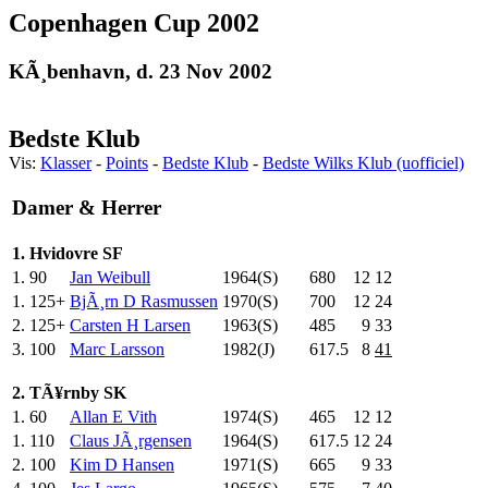
Copenhagen Cup 2002
KÃ¸benhavn, d. 23 Nov 2002
Bedste Klub
Vis:
Klasser
-
Points
-
Bedste Klub
-
Bedste Wilks Klub (uofficiel)
Damer & Herrer
1. Hvidovre SF
1.
90
Jan Weibull
1964(S)
680
.0
12
12
1.
125+
BjÃ¸rn D Rasmussen
1970(S)
700
.0
12
24
2.
125+
Carsten H Larsen
1963(S)
485
.0
9
33
3.
100
Marc Larsson
1982(J)
617.5
8
41
2. TÃ¥rnby SK
1.
60
Allan E Vith
1974(S)
465
.0
12
12
1.
110
Claus JÃ¸rgensen
1964(S)
617.5
12
24
2.
100
Kim D Hansen
1971(S)
665
.0
9
33