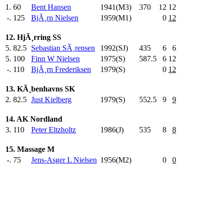
1.
60
Bent Hansen
1941(M3)
370
.0
12
12
-.
125
BjÃ¸rn Nielsen
1959(M1)
0
12
12. HjÃ¸rring SS
5.
82.5
Sebastian SÃ¸rensen
1992(SJ)
435
.0
6
6
5.
100
Finn W Nielsen
1975(S)
587.5
6
12
-.
110
BjÃ¸rn Frederiksen
1979(S)
0
12
13. KÃ¸benhavns SK
2.
82.5
Just Kielberg
1979(S)
552.5
9
9
14. AK Nordland
3.
110
Peter Eltzholtz
1986(J)
535
.0
8
8
15. Massage M
-.
75
Jens-Asger L Nielsen
1956(M2)
0
0