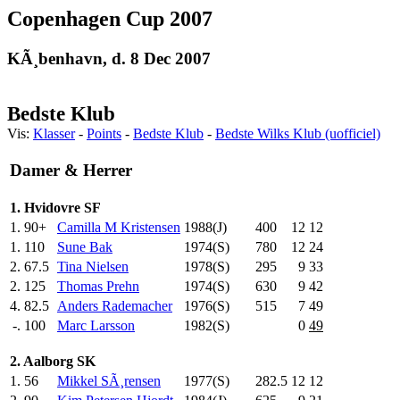
Copenhagen Cup 2007
KÃ¸benhavn, d. 8 Dec 2007
Bedste Klub
Vis:
Klasser
-
Points
-
Bedste Klub
-
Bedste Wilks Klub (uofficiel)
Damer & Herrer
1. Hvidovre SF
1.
90+
Camilla M Kristensen
1988(J)
400
.0
12
12
1.
110
Sune Bak
1974(S)
780
.0
12
24
2.
67.5
Tina Nielsen
1978(S)
295
.0
9
33
2.
125
Thomas Prehn
1974(S)
630
.0
9
42
4.
82.5
Anders Rademacher
1976(S)
515
.0
7
49
-.
100
Marc Larsson
1982(S)
0
49
2. Aalborg SK
1.
56
Mikkel SÃ¸rensen
1977(S)
282.5
12
12