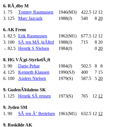
6. RÃ¸dby M
1.
75
Tommy Rasmussen
1946(M3)
422.5
12
12
3.
125
Marc Jazcazk
1988(J)
540
.0
8
20
6. AK Frem
1.
82.5
Erik Rasmussen
1962(M1)
677.5
12
12
3.
100
SÃ¸ren MÃ¸lgÃ¥rd
1988(J)
715
.0
8
20
-.
82.5
Henrik S Nielsen
1984(J)
0
20
8. HG VÃ¦gt-StyrkelÃ¸ft
3.
90
Dario Pehar
1984(J)
502.5
8
8
4.
125
Kenneth Klausen
1990(SJ)
400
.0
7
15
6.
100
Anders Nielsen
1979(S)
587.5
5
20
9. GudenÃ¥dalens SK
1.
125
Henrik SÃ¸rensen
1973(S)
765
.0
12
12
9. Jyden SM
1.
90
SÃ¸ren Ã˜ Bertelsen
1961(M1)
632.5
12
12
9. Roskilde AK