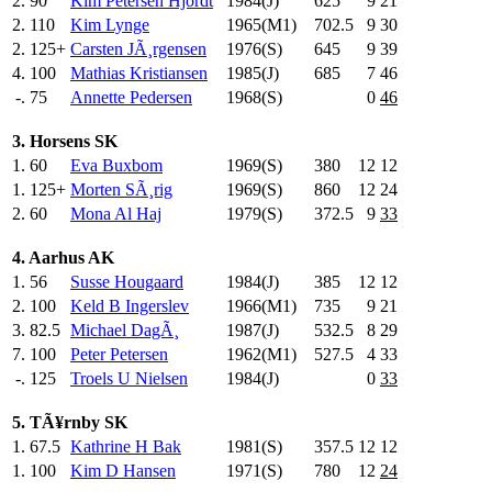
2.
90
Kim Petersen Hjordt
1984(J)
625
.0
9
21
2.
110
Kim Lynge
1965(M1)
702.5
9
30
2.
125+
Carsten JÃ¸rgensen
1976(S)
645
.0
9
39
4.
100
Mathias Kristiansen
1985(J)
685
.0
7
46
-.
75
Annette Pedersen
1968(S)
0
46
3. Horsens SK
1.
60
Eva Buxbom
1969(S)
380
.0
12
12
1.
125+
Morten SÃ¸rig
1969(S)
860
.0
12
24
2.
60
Mona Al Haj
1979(S)
372.5
9
33
4. Aarhus AK
1.
56
Susse Hougaard
1984(J)
385
.0
12
12
2.
100
Keld B Ingerslev
1966(M1)
735
.0
9
21
3.
82.5
Michael DagÃ¸
1987(J)
532.5
8
29
7.
100
Peter Petersen
1962(M1)
527.5
4
33
-.
125
Troels U Nielsen
1984(J)
0
33
5. TÃ¥rnby SK
1.
67.5
Kathrine H Bak
1981(S)
357.5
12
12
1.
100
Kim D Hansen
1971(S)
780
.0
12
24