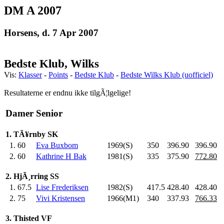
DM A 2007
Horsens, d. 7 Apr 2007
Bedste Klub, Wilks
Vis:
Klasser
-
Points
-
Bedste Klub
-
Bedste Wilks Klub (uofficiel)
Resultaterne er endnu ikke tilgÃ¦lgelige!
Damer Senior
1. TÃ¥rnby SK
1.
60
Eva Buxbom
1969(S)
350
.0
396.90
396.90
2.
60
Kathrine H Bak
1981(S)
335
.0
375.90
772.80
2. HjÃ¸rring SS
1.
67.5
Lise Frederiksen
1982(S)
417.5
428.40
428.40
2.
75
Vivi Kristensen
1966(M1)
340
.0
337.93
766.33
3. Thisted VF