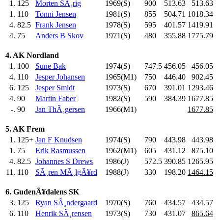
1.
125
Morten SÃ¸rig
1969(S)
900
.0
513.63
513.63
1.
110
Tonni Jensen
1981(S)
855
.0
504.71
1018.34
4.
82.5
Frank Jensen
1978(S)
595
.0
401.57
1419.91
4.
75
Anders B Skov
1971(S)
480
.0
355.88
1775.79
4. AK Nordland
1.
100
Sune Bak
1974(S)
747.5
456.05
456.05
4.
110
Jesper Johansen
1965(M1)
750
.0
446.40
902.45
6.
125
Jesper Smidt
1973(S)
670
.0
391.01
1293.46
4.
90
Martin Faber
1982(S)
590
.0
384.39
1677.85
-.
90
Jan ThÃ¸gersen
1966(M1)
1677.85
5. AK Frem
1.
125+
Jan F Knudsen
1974(S)
790
.0
443.98
443.98
1.
75
Erik Rasmussen
1962(M1)
605
.0
431.12
875.10
4.
82.5
Johannes S Drews
1986(J)
572.5
390.85
1265.95
11.
110
SÃ¸ren MÃ¸lgÃ¥rd
1988(J)
330
.0
198.20
1464.15
6. GudenÃ¥dalens SK
3.
125
Ryan SÃ¸ndergaard
1970(S)
760
.0
434.57
434.57
6.
110
Henrik SÃ¸rensen
1973(S)
730
.0
431.07
865.64