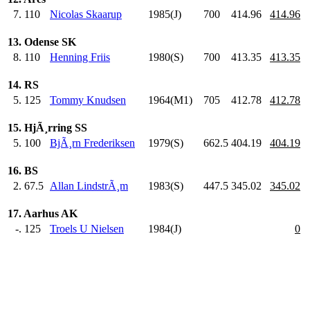
7.
110
Nicolas Skaarup
1985(J)
700
.0
414.96
414.96
13. Odense SK
8.
110
Henning Friis
1980(S)
700
.0
413.35
413.35
14. RS
5.
125
Tommy Knudsen
1964(M1)
705
.0
412.78
412.78
15. HjÃ¸rring SS
5.
100
BjÃ¸rn Frederiksen
1979(S)
662.5
404.19
404.19
16. BS
2.
67.5
Allan LindstrÃ¸m
1983(S)
447.5
345.02
345.02
17. Aarhus AK
-.
125
Troels U Nielsen
1984(J)
0