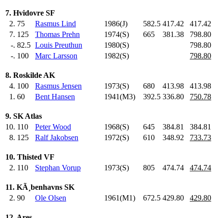
7. Hvidovre SF
2.
75
Rasmus Lind
1986(J)
582.5
417.42
417.42
7.
125
Thomas Prehn
1974(S)
665
.0
381.38
798.80
-.
82.5
Louis Preuthun
1980(S)
798.80
-.
100
Marc Larsson
1982(S)
798.80
8. Roskilde AK
4.
100
Rasmus Jensen
1973(S)
680
.0
413.98
413.98
1.
60
Bent Hansen
1941(M3)
392.5
336.80
750.78
9. SK Atlas
10.
110
Peter Wood
1968(S)
645
.0
384.81
384.81
8.
125
Ralf Jakobsen
1972(S)
610
.0
348.92
733.73
10. Thisted VF
2.
110
Stephan Vorup
1973(S)
805
.0
474.74
474.74
11. KÃ¸benhavns SK
2.
90
Ole Olsen
1961(M1)
672.5
429.80
429.80
12. Ares