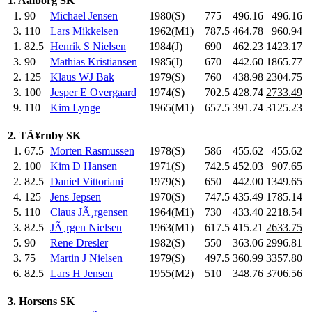
1. Aalborg SK
1.
90
Michael Jensen
1980(S)
775
.0
496.16
496.16
3.
110
Lars Mikkelsen
1962(M1)
787.5
464.78
960.94
1.
82.5
Henrik S Nielsen
1984(J)
690
.0
462.23
1423.17
3.
90
Mathias Kristiansen
1985(J)
670
.0
442.60
1865.77
2.
125
Klaus WJ Bak
1979(S)
760
.0
438.98
2304.75
3.
100
Jesper E Overgaard
1974(S)
702.5
428.74
2733.49
9.
110
Kim Lynge
1965(M1)
657.5
391.74
3125.23
2. TÃ¥rnby SK
1.
67.5
Morten Rasmussen
1978(S)
586
.0
455.62
455.62
2.
100
Kim D Hansen
1971(S)
742.5
452.03
907.65
2.
82.5
Daniel Vittoriani
1979(S)
650
.0
442.00
1349.65
4.
125
Jens Jepsen
1970(S)
747.5
435.49
1785.14
5.
110
Claus JÃ¸rgensen
1964(M1)
730
.0
433.40
2218.54
3.
82.5
JÃ¸rgen Nielsen
1963(M1)
617.5
415.21
2633.75
5.
90
Rene Dresler
1982(S)
550
.0
363.06
2996.81
3.
75
Martin J Nielsen
1979(S)
497.5
360.99
3357.80
6.
82.5
Lars H Jensen
1955(M2)
510
.0
348.76
3706.56
3. Horsens SK