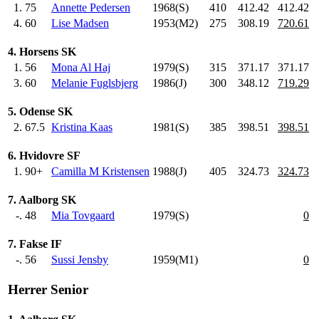
1.
75
Annette Pedersen
1968(S)
410
.0
412.42
412.42
4.
60
Lise Madsen
1953(M2)
275
.0
308.19
720.61
4. Horsens SK
1.
56
Mona Al Haj
1979(S)
315
.0
371.17
371.17
3.
60
Melanie Fuglsbjerg
1986(J)
300
.0
348.12
719.29
5. Odense SK
2.
67.5
Kristina Kaas
1981(S)
385
.0
398.51
398.51
6. Hvidovre SF
1.
90+
Camilla M Kristensen
1988(J)
405
.0
324.73
324.73
7. Aalborg SK
-.
48
Mia Tovgaard
1979(S)
0
7. Fakse IF
-.
56
Sussi Jensby
1959(M1)
0
Herrer Senior