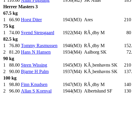
1
110.60
Allan Fuglsang
1950(M2)
SK Atlas
185
Herrer
Masters 3
67.5 kg
1
66.90
Horst Diter
1943(M3)
Ares
210
75 kg
1
74.00
Svend Stensgaard
1922(M4)
RÃ¸dby M
80
82.5 kg
1
76.80
Tommy Rasmussen
1946(M3)
RÃ¸dby M
152
2
81.20
Hans N Hansen
1934(M4)
Aalborg SK
72
90 kg
1
88.00
Steen Wissing
1945(M3)
KÃ¸benhavns SK
210
2
90.00
Bjarne H Palm
1937(M4)
KÃ¸benhavns SK
137
100 kg
1
98.80
Finn Knudsen
1947(M3)
RÃ¸dby M
140
2
96.00
Allan S Kornval
1944(M3)
Albertslund SF
130