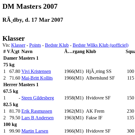
DM Masters 2007
RÃ¸dby, d. 17 Mar 2007
Klasser
Vis:
Klasser
-
Points
-
Bedste Klub
-
Bedste Wilks Klub (uofficiel)
#
VÃ¦gt
Navn
Ã…rgang
Klub
Squ
Damer
Masters 1
75 kg
1
67.80
Vivi Kristensen
1966(M1)
HjÃ¸rring SS
100
2
71.60
Mai-Britt Kollits
1966(M1)
Albertslund SF
115
Herrer
Masters 1
67.5 kg
1
-
Steen Gildesberg
1958(M1)
Hvidovre SF
150
82.5 kg
1
81.70
Erik Rasmussen
1962(M1)
AK Frem
230
2
79.50
Lars B Andersen
1963(M1)
Fakse IF
135
100 kg
1
99.90
Martin Larsen
1966(M1)
Hvidovre SF
300