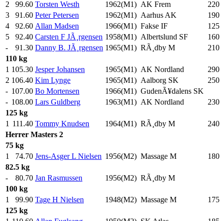
2
99.60
Torsten Westh
1962(M1)
AK Frem
220
3
91.60
Peter Petersen
1962(M1)
Aarhus AK
190
4
92.60
Allan Madsen
1966(M1)
Fakse IF
125
5
92.40
Carsten F JÃ¸rgensen
1958(M1)
Albertslund SF
160
-
91.30
Danny B. JÃ¸rgensen
1965(M1)
RÃ¸dby M
210
110 kg
1
105.30
Jesper Johansen
1965(M1)
AK Nordland
290
2
106.40
Kim Lynge
1965(M1)
Aalborg SK
250
-
107.00
Bo Mortensen
1966(M1)
GudenÃ¥dalens SK
-
108.00
Lars Guldberg
1963(M1)
AK Nordland
230
125 kg
1
111.40
Tommy Knudsen
1964(M1)
RÃ¸dby M
240
Herrer
Masters 2
75 kg
1
74.70
Jens-Asger L Nielsen
1956(M2)
Massage M
180
82.5 kg
-
80.70
Jan Rasmussen
1956(M2)
RÃ¸dby M
100 kg
1
99.90
Tage H Nielsen
1948(M2)
Massage M
175
125 kg