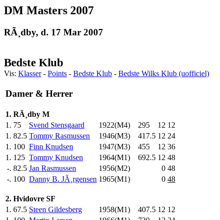
DM Masters 2007
RÃ¸dby, d. 17 Mar 2007
Bedste Klub
Vis:
Klasser
-
Points
-
Bedste Klub
-
Bedste Wilks Klub (uofficiel)
Damer & Herrer
1. RÃ¸dby M
1.
75
Svend Stensgaard
1922(M4)
295
.0
12
12
1.
82.5
Tommy Rasmussen
1946(M3)
417.5
12
24
1.
100
Finn Knudsen
1947(M3)
455
.0
12
36
1.
125
Tommy Knudsen
1964(M1)
692.5
12
48
-.
82.5
Jan Rasmussen
1956(M2)
0
48
-.
100
Danny B. JÃ¸rgensen
1965(M1)
0
48
2. Hvidovre SF
1.
67.5
Steen Gildesberg
1958(M1)
407.5
12
12