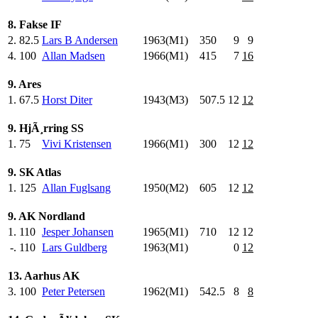
8. Fakse IF
2.
82.5
Lars B Andersen
1963(M1)
350
.0
9
9
4.
100
Allan Madsen
1966(M1)
415
.0
7
16
9. Ares
1.
67.5
Horst Diter
1943(M3)
507.5
12
12
9. HjÃ¸rring SS
1.
75
Vivi Kristensen
1966(M1)
300
.0
12
12
9. SK Atlas
1.
125
Allan Fuglsang
1950(M2)
605
.0
12
12
9. AK Nordland
1.
110
Jesper Johansen
1965(M1)
710
.0
12
12
-.
110
Lars Guldberg
1963(M1)
0
12
13. Aarhus AK
3.
100
Peter Petersen
1962(M1)
542.5
8
8