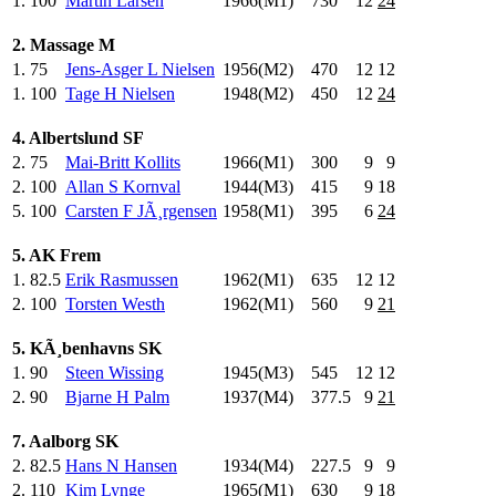
1.
100
Martin Larsen
1966(M1)
730
.0
12
24
2. Massage M
1.
75
Jens-Asger L Nielsen
1956(M2)
470
.0
12
12
1.
100
Tage H Nielsen
1948(M2)
450
.0
12
24
4. Albertslund SF
2.
75
Mai-Britt Kollits
1966(M1)
300
.0
9
9
2.
100
Allan S Kornval
1944(M3)
415
.0
9
18
5.
100
Carsten F JÃ¸rgensen
1958(M1)
395
.0
6
24
5. AK Frem
1.
82.5
Erik Rasmussen
1962(M1)
635
.0
12
12
2.
100
Torsten Westh
1962(M1)
560
.0
9
21
5. KÃ¸benhavns SK
1.
90
Steen Wissing
1945(M3)
545
.0
12
12
2.
90
Bjarne H Palm
1937(M4)
377.5
9
21
7. Aalborg SK
2.
82.5
Hans N Hansen
1934(M4)
227.5
9
9
2.
110
Kim Lynge
1965(M1)
630
.0
9
18