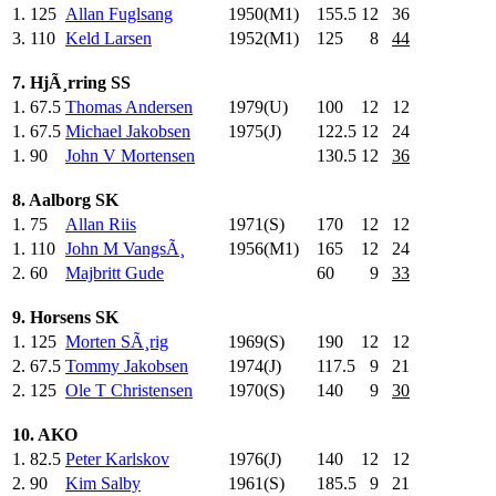
1.
125
Allan Fuglsang
1950(M1)
155.5
12
36
3.
110
Keld Larsen
1952(M1)
125
.0
8
44
7. HjÃ¸rring SS
1.
67.5
Thomas Andersen
1979(U)
100
.0
12
12
1.
67.5
Michael Jakobsen
1975(J)
122.5
12
24
1.
90
John V Mortensen
130.5
12
36
8. Aalborg SK
1.
75
Allan Riis
1971(S)
170
.0
12
12
1.
110
John M VangsÃ¸
1956(M1)
165
.0
12
24
2.
60
Majbritt Gude
60
.0
9
33
9. Horsens SK
1.
125
Morten SÃ¸rig
1969(S)
190
.0
12
12
2.
67.5
Tommy Jakobsen
1974(J)
117.5
9
21
2.
125
Ole T Christensen
1970(S)
140
.0
9
30
10. AKO
1.
82.5
Peter Karlskov
1976(J)
140
.0
12
12
2.
90
Kim Salby
1961(S)
185.5
9
21