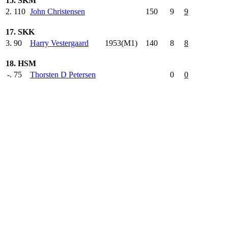
15. SKM
2.
110
John Christensen
150
.0
9
9
17. SKK
3.
90
Harry Vestergaard
1953(M1)
140
.0
8
8
18. HSM
-.
75
Thorsten D Petersen
0
0