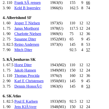
2.
110
Frank SÃ¸rensen
1963(S)
155
.0
9
66
3.
90
Keld B Ingerslev
1966(S)
162.5
8
74
4. Albertslund SF
1.
60
Jesper T Nielsen
1973(S)
110
.0
12
12
1.
75
Janus Morthorst
1978(U)
117.5
12
24
1.
90
Charlotte Nielsen
1969(S)
75
.0
12
36
2.
75
Susanne Diter
1952(M1)
65
.0
9
45
3.
82.5
Reino Andersen
1973(S)
145
.0
8
53
7.
90
Mitch Diter
92.5
4
57
5. KÃ¸benhavns SK
1.
67.5
Horst Diter
1943(M2)
110
.0
12
12
1.
75
Jakob Hansen
1949(M1)
150
.0
12
24
1.
110
Thomas Procida
1976(J)
160
.0
12
36
2.
90
Karl E Christensen
1950(M1)
145
.0
9
45
3.
75
Dennis HonorÃ©
1963(S)
145
.0
8
53
6. SK Atlas
1.
82.5
Poul E Karlsen
1933(M3)
92.5
12
12
1.
90
Jens KlÃ¼ver
1948(M1)
150
.0
12
24