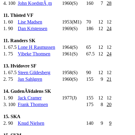
4.
100
John KoedstrÃ¸m
1960(S)
160
.0
7
28
11. Thisted VF
1.
60
Lise Madsen
1953(M1)
70
.0
12
12
1.
90
Dan Kristensen
1969(S)
186
.0
12
24
11. Randers SK
1.
67.5
Lone H Rasmussen
1964(S)
65
.0
12
12
1.
75
Vibeke Thomsen
1961(S)
67.5
12
24
13. Hvidovre SF
1.
67.5
Steen Gildesberg
1958(S)
90
.0
12
12
2.
75
Jan Sahlgren
1960(S)
155
.0
9
21
14. GudenÃ¥dalens SK
1.
90
Jack Cramer
1977(J)
155
.0
12
12
3.
100
Frank Thomsen
175
.0
8
20
15. SKA
2.
90
Knud Nielsen
140
.0
9
9