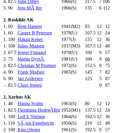
4.
82.5
John Ditlev
1966(S)
117.5
7
106
5.
90
Jens MÃ¸ller
1966(S)
135
.0
6
112
2. Roskilde AK
1.
60
Bent Hansen
1941(M2)
83
.0
12
12
1.
60
Casper B Petersen
1978(U)
107.5
12
24
1.
100
Hakan Kekec
1977(J)
155
.0
12
36
1.
100
Julius Madsen
1937(M3)
167.5
12
48
2.
67.5
Jesper Frigaard
1978(U)
100
.0
9
57
2.
75
Martin DyrsÃ¸
1981(U)
100
.0
9
66
2.
82.5
Christian M Poulsen
1972(S)
152.5
9
75
4.
90
Frank Madsen
1965(S)
145
.0
7
82
6.
90
Jan Andersen
125
.0
5
87
-.
82.5
Claus Jepsen
0
87
2. Aarhus AK
1.
48
Hanna Svahn
1963(S)
80
.0
12
12
1.
82.5
Flemming HedegÃ¥rd
1952(M1)
137.5
12
24
1.
100
Leif E Nielsen
1964(S)
192.5
12
36
1.
110
SÃ¸ren Eggebrecht
1959(S)
210
.0
12
48
2.
100
Kim Olesen
1961(S)
192.5
9
57