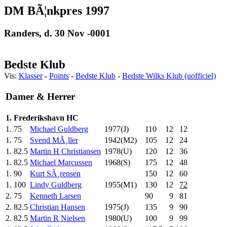
DM BÃ¦nkpres 1997
Randers, d. 30 Nov -0001
Bedste Klub
Vis:
Klasser
-
Points
-
Bedste Klub
-
Bedste Wilks Klub (uofficiel)
Damer & Herrer
1. Frederikshavn HC
1.
75
Michael Guldberg
1977(J)
110
.0
12
12
1.
75
Svend MÃ¸ller
1942(M2)
105
.0
12
24
1.
82.5
Martin H Christiansen
1978(U)
120
.0
12
36
1.
82.5
Michael Marcussen
1968(S)
175
.0
12
48
1.
90
Kurt SÃ¸rensen
150
.0
12
60
1.
100
Lindy Guldberg
1955(M1)
130
.0
12
72
2.
75
Kenneth Larsen
90
.0
9
81
2.
82.5
Christian Hansen
1975(J)
135
.0
9
90
2.
82.5
Martin R Nielsen
1980(U)
100
.0
9
99