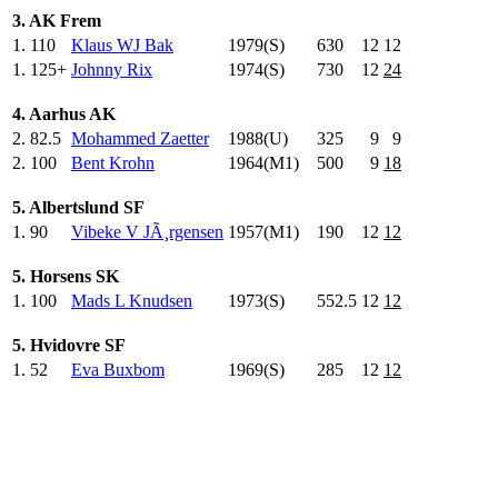
3. AK Frem
1.
110
Klaus WJ Bak
1979(S)
630
.0
12
12
1.
125+
Johnny Rix
1974(S)
730
.0
12
24
4. Aarhus AK
2.
82.5
Mohammed Zaetter
1988(U)
325
.0
9
9
2.
100
Bent Krohn
1964(M1)
500
.0
9
18
5. Albertslund SF
1.
90
Vibeke V JÃ¸rgensen
1957(M1)
190
.0
12
12
5. Horsens SK
1.
100
Mads L Knudsen
1973(S)
552.5
12
12
5. Hvidovre SF
1.
52
Eva Buxbom
1969(S)
285
.0
12
12