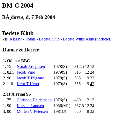
DM-C 2004
RÃ¸dovre, d. 7 Feb 2004
Bedste Klub
Vis:
Klasser
-
Points
-
Bedste Klub
-
Bedste Wilks Klub (uofficiel)
Damer & Herrer
1. Odense BBC
1.
75
Norah Josephsen
1978(S)
312.5
12
12
1.
82.5
Jacob Vind
1979(S)
515
.0
12
24
2.
90
Jacob T Pilgaard
1978(S)
535
.0
9
33
2.
110
Kern T Ueno
1979(S)
555
.0
9
42
2. HjÃ¸rring SS
1.
75
Christian Heidemann
1976(S)
480
.0
12
12
1.
90
Karsten Laursen
1956(M1)
557.5
12
24
3.
90
Morten V Petersen
1981(J)
520
.0
8
32