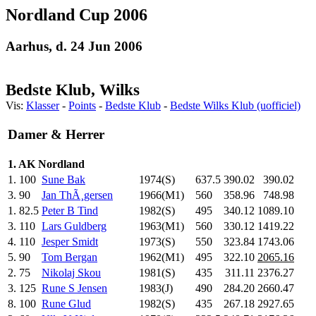
Nordland Cup 2006
Aarhus, d. 24 Jun 2006
Bedste Klub, Wilks
Vis:
Klasser
-
Points
-
Bedste Klub
-
Bedste Wilks Klub (uofficiel)
Damer & Herrer
1. AK Nordland
1.
100
Sune Bak
1974(S)
637.5
390.02
390.02
3.
90
Jan ThÃ¸gersen
1966(M1)
560
.0
358.96
748.98
1.
82.5
Peter B Tind
1982(S)
495
.0
340.12
1089.10
3.
110
Lars Guldberg
1963(M1)
560
.0
330.12
1419.22
4.
110
Jesper Smidt
1973(S)
550
.0
323.84
1743.06
5.
90
Tom Bergan
1962(M1)
495
.0
322.10
2065.16
2.
75
Nikolaj Skou
1981(S)
435
.0
311.11
2376.27
3.
125
Rune S Jensen
1983(J)
490
.0
284.20
2660.47
8.
100
Rune Glud
1982(S)
435
.0
267.18
2927.65