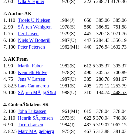
2.
60
Ulla V Hjuler
1970(S)
222.5
248.71
3176.36
2. Aarhus AK
1.
110
Troels U Nielsen
1984(J)
650
.0
385.06
385.06
2.
90
SÃ¸ren Wahlgren
1978(S)
560
.0
366.52
751.58
1.
75
Per Larsen
1979(S)
445
.0
320.18
1071.76
6.
100
Niels W Botterill
1987(U)
447.5
284.43
1356.19
7.
100
Peter Petersen
1962(M1)
440
.0
276.54
1632.73
3. AK Frem
1.
90
Martin Faber
1982(S)
612.5
395.37
395.37
5.
100
Kenneth Hulvej
1978(S)
490
.0
305.52
700.89
4.
75
Jens V Larsen
1987(U)
385
.0
280.78
981.67
3.
82.5
Lars Cammerou
1981(S)
405
.0
272.12
1253.79
9.
100
SÃ¸ren MÃ¸lgÃ¥rd
1988(U)
310
.0
194.74
1448.53
4. GudenÃ¥dalens SK
2.
100
John Lukassen
1961(M1)
615
.0
378.04
378.04
2.
110
Henrik SÃ¸rensen
1973(S)
622.5
370.04
748.08
6.
90
Jacob Larsen
1984(J)
487.5
319.07
1067.15
2.
82.5
Marc MÃ¸gelbjerg
1975(S)
467.5
313.88
1381.03