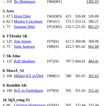
-.
110
Bo Mortensen
1966(M1)
1381.03
5. Ares
1.
67.5
Horst Diter
1943(M3)
415
.0
326.69
326.69
4.
82.5
Morten S Jacobsen
1991(U)
372.5
253.52
580.21
1.
75
Susanne Diter
1952(M2)
232.5
221.02
801.23
6. TÃ¥rnby SK
2.
125
Jens Jepsen
1970(S)
617.5
360.06
360.06
3.
75
Sune Justesen
1980(S)
422.5
301.62
661.68
7. SK Atlas
1.
125
Ralf Jakobsen
1972(S)
707.5
404.41
404.41
8. MorsÃ¸ SS
3.
100
Mikkel HÃ¸jgÃ¥rd
1988(U)
580
.0
361.63
361.63
9. Roskilde AK
4.
100
BjÃ¸rn Frederiksen
1979(S)
565
.0
351.43
351.43
10. HjÃ¸rring SS
4.
90
Christian Heidemann
1976(S)
505
.0
332.44
332.44