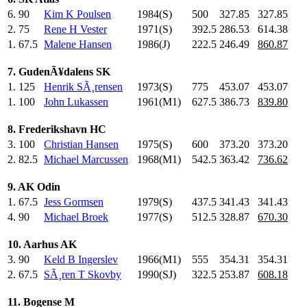
6.
90
Kim K Poulsen
1984(S)
500
.0
327.85
327.85
2.
75
Rene H Vester
1971(S)
392.5
286.53
614.38
1.
67.5
Malene Hansen
1986(J)
222.5
246.49
860.87
7. GudenÃ¥dalens SK
1.
125
Henrik SÃ¸rensen
1973(S)
775
.0
453.07
453.07
1.
100
John Lukassen
1961(M1)
627.5
386.73
839.80
8. Frederikshavn HC
3.
100
Christian Hansen
1975(S)
600
.0
373.20
373.20
2.
82.5
Michael Marcussen
1968(M1)
542.5
363.42
736.62
9. AK Odin
1.
67.5
Jess Gormsen
1979(S)
437.5
341.43
341.43
4.
90
Michael Broek
1977(S)
512.5
328.87
670.30
10. Aarhus AK
3.
90
Keld B Ingerslev
1966(M1)
555
.0
354.31
354.31
2.
67.5
SÃ¸ren T Skovby
1990(SJ)
322.5
253.87
608.18
11. Bogense M