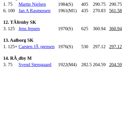
1.
75
Martin Nielsen
1984(S)
405
.0
290.75
290.75
6.
100
Jan A Rasmussen
1961(M1)
435
.0
270.83
561.58
12. TÃ¥rnby SK
3.
125
Jens Jepsen
1970(S)
625
.0
360.94
360.94
13. Aalborg SK
1.
125+
Carsten JÃ¸rgensen
1976(S)
530
.0
297.12
297.12
14. RÃ¸dby M
3.
75
Svend Stensgaard
1922(M4)
282.5
204.59
204.59