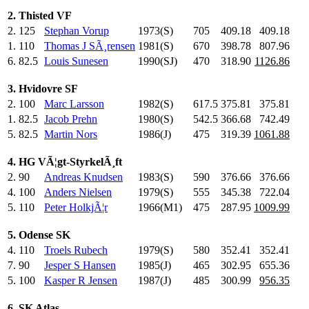
2. Thisted VF
2.
125
Stephan Vorup
1973(S)
705
.0
409.18
409.18
1.
110
Thomas J SÃ¸rensen
1981(S)
670
.0
398.78
807.96
6.
82.5
Louis Sunesen
1990(SJ)
470
.0
318.90
1126.86
3. Hvidovre SF
2.
100
Marc Larsson
1982(S)
617.5
375.81
375.81
1.
82.5
Jacob Prehn
1980(S)
542.5
366.68
742.49
5.
82.5
Martin Nors
1986(J)
475
.0
319.39
1061.88
4. HG VÃ¦gt-StyrkelÃ¸ft
2.
90
Andreas Knudsen
1983(S)
590
.0
376.66
376.66
4.
100
Anders Nielsen
1979(S)
555
.0
345.38
722.04
5.
110
Peter HolkjÃ¦r
1966(M1)
475
.0
287.95
1009.99
5. Odense SK
4.
110
Troels Rubech
1979(S)
580
.0
352.41
352.41
7.
90
Jesper S Hansen
1985(J)
465
.0
302.95
655.36
5.
100
Kasper R Jensen
1987(J)
485
.0
300.99
956.35
6. SK Atlas