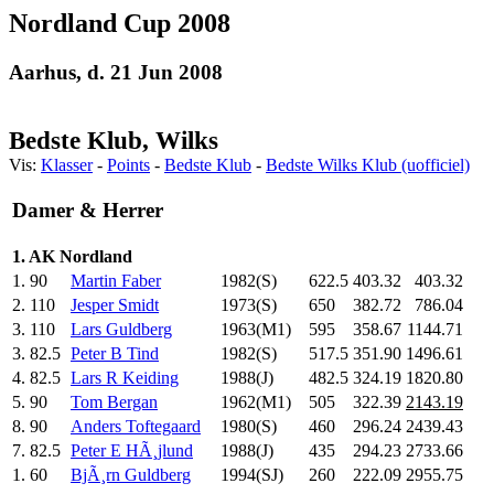
Nordland Cup 2008
Aarhus, d. 21 Jun 2008
Bedste Klub, Wilks
Vis:
Klasser
-
Points
-
Bedste Klub
-
Bedste Wilks Klub (uofficiel)
Damer & Herrer
1. AK Nordland
1.
90
Martin Faber
1982(S)
622.5
403.32
403.32
2.
110
Jesper Smidt
1973(S)
650
.0
382.72
786.04
3.
110
Lars Guldberg
1963(M1)
595
.0
358.67
1144.71
3.
82.5
Peter B Tind
1982(S)
517.5
351.90
1496.61
4.
82.5
Lars R Keiding
1988(J)
482.5
324.19
1820.80
5.
90
Tom Bergan
1962(M1)
505
.0
322.39
2143.19
8.
90
Anders Toftegaard
1980(S)
460
.0
296.24
2439.43
7.
82.5
Peter E HÃ¸jlund
1988(J)
435
.0
294.23
2733.66
1.
60
BjÃ¸rn Guldberg
1994(SJ)
260
.0
222.09
2955.75