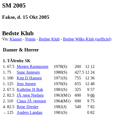
SM 2005
Fakse, d. 15 Okt 2005
Bedste Klub
Vis:
Klasser
-
Points
-
Bedste Klub
-
Bedste Wilks Klub (uofficiel)
Damer & Herrer
1. TÃ¥rnby SK
1.
67.5
Morten Rasmussen
1978(S)
260
.0
12
12
1.
75
Sune Justesen
1980(S)
427.5
12
24
1.
100
Kim D Hansen
1971(S)
755
.0
12
36
1.
125
Jens Jepsen
1970(S)
655
.0
12
48
2.
67.5
Kathrine H Bak
1981(S)
325
.0
9
57
2.
82.5
JÃ¸rgen Nielsen
1963(M1)
600
.0
9
66
2.
110
Claus JÃ¸rgensen
1964(M1)
690
.0
9
75
4.
82.5
Rene Dresler
1982(J)
540
.0
7
82
-.
125
Anders Landau
1981(S)
0
82