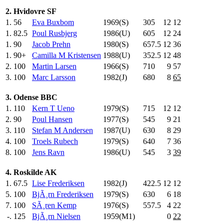
2. Hvidovre SF
1.
56
Eva Buxbom
1969(S)
305
.0
12
12
1.
82.5
Poul Rusbjerg
1986(U)
605
.0
12
24
1.
90
Jacob Prehn
1980(S)
657.5
12
36
1.
90+
Camilla M Kristensen
1988(U)
352.5
12
48
2.
100
Martin Larsen
1966(S)
710
.0
9
57
3.
100
Marc Larsson
1982(J)
680
.0
8
65
3. Odense BBC
1.
110
Kern T Ueno
1979(S)
715
.0
12
12
2.
90
Poul Hansen
1977(S)
545
.0
9
21
3.
110
Stefan M Andersen
1987(U)
630
.0
8
29
4.
100
Troels Rubech
1979(S)
640
.0
7
36
8.
100
Jens Ravn
1986(U)
545
.0
3
39
4. Roskilde AK
1.
67.5
Lise Frederiksen
1982(J)
422.5
12
12
5.
100
BjÃ¸rn Frederiksen
1979(S)
630
.0
6
18
7.
100
SÃ¸ren Kemp
1976(S)
557.5
4
22
-.
125
BjÃ¸rn Nielsen
1959(M1)
0
22