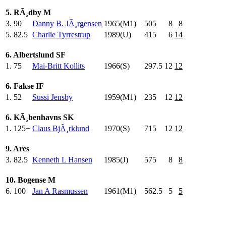
5. RÃ¸dby M
3.
90
Danny B. JÃ¸rgensen
1965(M1)
505
.0
8
8
5.
82.5
Charlie Tyrrestrup
1989(U)
415
.0
6
14
6. Albertslund SF
1.
75
Mai-Britt Kollits
1966(S)
297.5
12
12
6. Fakse IF
1.
52
Sussi Jensby
1959(M1)
235
.0
12
12
6. KÃ¸benhavns SK
1.
125+
Claus BjÃ¸rklund
1970(S)
715
.0
12
12
9. Ares
3.
82.5
Kenneth L Hansen
1985(J)
575
.0
8
8
10. Bogense M
6.
100
Jan A Rasmussen
1961(M1)
562.5
5
5