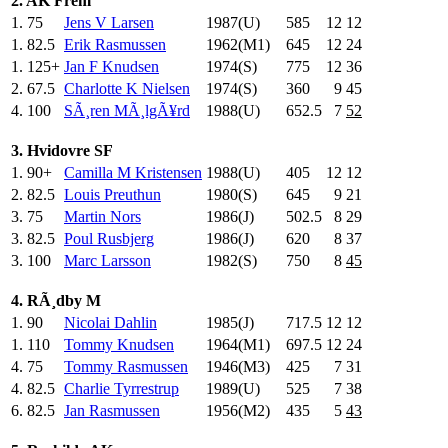
2. AK Frem
1.
75
Jens V Larsen
1987(U)
585
.0
12
12
1.
82.5
Erik Rasmussen
1962(M1)
645
.0
12
24
1.
125+
Jan F Knudsen
1974(S)
775
.0
12
36
2.
67.5
Charlotte K Nielsen
1974(S)
360
.0
9
45
4.
100
SÃ¸ren MÃ¸lgÃ¥rd
1988(U)
652.5
7
52
3. Hvidovre SF
1.
90+
Camilla M Kristensen
1988(U)
405
.0
12
12
2.
82.5
Louis Preuthun
1980(S)
645
.0
9
21
3.
75
Martin Nors
1986(J)
502.5
8
29
3.
82.5
Poul Rusbjerg
1986(J)
620
.0
8
37
3.
100
Marc Larsson
1982(S)
750
.0
8
45
4. RÃ¸dby M
1.
90
Nicolai Dahlin
1985(J)
717.5
12
12
1.
110
Tommy Knudsen
1964(M1)
697.5
12
24
4.
75
Tommy Rasmussen
1946(M3)
425
.0
7
31
4.
82.5
Charlie Tyrrestrup
1989(U)
525
.0
7
38
6.
82.5
Jan Rasmussen
1956(M2)
435
.0
5
43