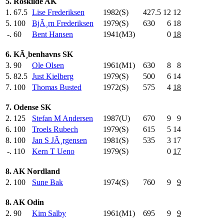
5. Roskilde AK
1.
67.5
Lise Frederiksen
1982(S)
427.5
12
12
5.
100
BjÃ¸rn Frederiksen
1979(S)
630
.0
6
18
-.
60
Bent Hansen
1941(M3)
0
18
6. KÃ¸benhavns SK
3.
90
Ole Olsen
1961(M1)
630
.0
8
8
5.
82.5
Just Kielberg
1979(S)
500
.0
6
14
7.
100
Thomas Busted
1972(S)
575
.0
4
18
7. Odense SK
2.
125
Stefan M Andersen
1987(U)
670
.0
9
9
6.
100
Troels Rubech
1979(S)
615
.0
5
14
8.
100
Jan S JÃ¸rgensen
1981(S)
535
.0
3
17
-.
110
Kern T Ueno
1979(S)
0
17
8. AK Nordland
2.
100
Sune Bak
1974(S)
760
.0
9
9
8. AK Odin
2.
90
Kim Salby
1961(M1)
695
.0
9
9