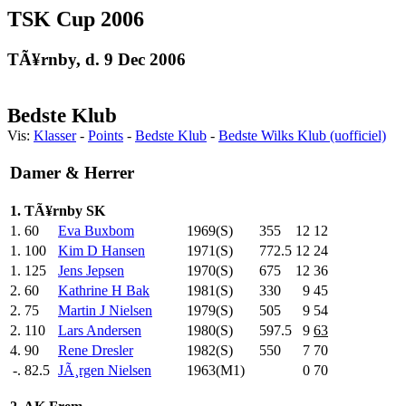
TSK Cup 2006
TÃ¥rnby, d. 9 Dec 2006
Bedste Klub
Vis:
Klasser
-
Points
-
Bedste Klub
-
Bedste Wilks Klub (uofficiel)
Damer & Herrer
1. TÃ¥rnby SK
1.
60
Eva Buxbom
1969(S)
355
.0
12
12
1.
100
Kim D Hansen
1971(S)
772.5
12
24
1.
125
Jens Jepsen
1970(S)
675
.0
12
36
2.
60
Kathrine H Bak
1981(S)
330
.0
9
45
2.
75
Martin J Nielsen
1979(S)
505
.0
9
54
2.
110
Lars Andersen
1980(S)
597.5
9
63
4.
90
Rene Dresler
1982(S)
550
.0
7
70
-.
82.5
JÃ¸rgen Nielsen
1963(M1)
0
70