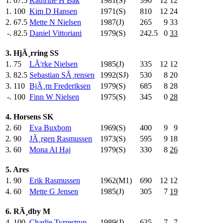
1.
67.5
Kathrine H Bak
1981(S)
390
.0
12
12
1.
100
Kim D Hansen
1971(S)
810
.0
12
24
2.
67.5
Mette N Nielsen
1987(J)
265
.0
9
33
-.
82.5
Daniel Vittoriani
1979(S)
242.5
0
33
3. HjÃ¸rring SS
1.
75
LÃ¦rke Nielsen
1985(J)
335
.0
12
12
3.
82.5
Sebastian SÃ¸rensen
1992(SJ)
530
.0
8
20
3.
110
BjÃ¸rn Frederiksen
1979(S)
685
.0
8
28
-.
100
Finn W Nielsen
1975(S)
345
.0
0
28
4. Horsens SK
2.
60
Eva Buxbom
1969(S)
400
.0
9
9
2.
90
JÃ¸rgen Rasmussen
1973(S)
595
.0
9
18
3.
60
Mona Al Haj
1979(S)
330
.0
8
26
5. Ares
1.
90
Erik Rasmussen
1962(M1)
690
.0
12
12
4.
60
Mette G Jensen
1985(J)
305
.0
7
19
6. RÃ¸dby M
4.
100
Charlie Tyrrestrup
1989(J)
635
.0
7
7