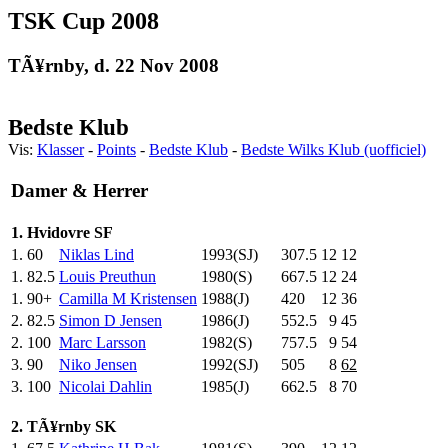
TSK Cup 2008
TÃ¥rnby, d. 22 Nov 2008
Bedste Klub
Vis:
Klasser
-
Points
-
Bedste Klub
-
Bedste Wilks Klub (uofficiel)
Damer & Herrer
1. Hvidovre SF
1.
60
Niklas Lind
1993(SJ)
307.5
12
12
1.
82.5
Louis Preuthun
1980(S)
667.5
12
24
1.
90+
Camilla M Kristensen
1988(J)
420
.0
12
36
2.
82.5
Simon D Jensen
1986(J)
552.5
9
45
2.
100
Marc Larsson
1982(S)
757.5
9
54
3.
90
Niko Jensen
1992(SJ)
505
.0
8
62
3.
100
Nicolai Dahlin
1985(J)
662.5
8
70
2. TÃ¥rnby SK