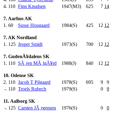
4.
110
Finn Knudsen
1947(M3)
625
.0
7
14
7. Aarhus AK
1.
60
Susse Hougaard
1984(S)
425
.0
12
12
7. AK Nordland
1.
125
Jesper Smidt
1973(S)
700
.0
12
12
7. GudenÃ¥dalens SK
1.
110
SÃ¸ren MÃ¸lgÃ¥rd
1988(J)
840
.0
12
12
10. Odense SK
2.
110
Jacob T Pilgaard
1978(S)
695
.0
9
9
-.
110
Troels Rubech
1979(S)
0
9
11. Aalborg SK
-.
125
Carsten JÃ¸rgensen
1976(S)
0
0